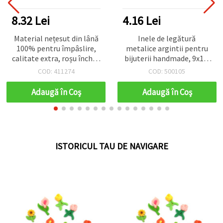
8.32 Lei
4.16 Lei
Material nețesut din lână
Inele de legătură
100% pentru împâslire,
metalice argintii pentru
calitate extra, roșu închis,
bijuterii handmade, 9x1,2
700x600 mm - 50 g
mm - 100 bucăți
COD: 411274
COD: 500105
Adaugă în Coş
Adaugă în Coş
ISTORICUL TAU DE NAVIGARE