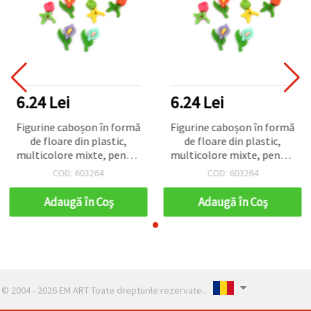
6.24 Lei
6.24 Lei
Figurine caboșon în formă
Figurine caboșon în formă
de floare din plastic,
de floare din plastic,
multicolore mixte, pentru
multicolore mixte, pentru
decorațiuni și proiecte DIY,
decorațiuni și proiecte DIY,
COD: 603264
COD: 603264
2,7–3,2 cm - 10 buc.
2,7–3,2 cm - 10 buc.
Adaugă în Coş
Adaugă în Coş
© 2004 - 2026 EM ART Toate drepturile rezervate..