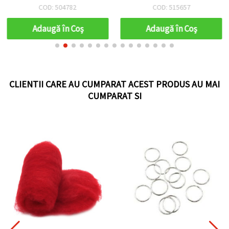
- 50 bucăți
fațetate, roșu
COD: 504782
COD: 515657
transparent - 50 buc.
Adaugă în Coş
Adaugă în Coş
CLIENTII CARE AU CUMPARAT ACEST PRODUS AU MAI
CUMPARAT SI