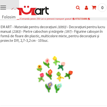
0
Folosim
Comanda peste 250 Lei si primesti transport gratuit!
0731715486
cookie-
EM ART
›
Materiale pentru decorațiuni
(6993)
›
Decorațiuni pentru lucru
uri
manual
(2383)
›
Pietre cabochon și mărgele
(397)
›
Figurine caboșon în
🍪 Folosim
formă de floare din plastic, multicolore mixte, pentru decorațiuni și
cookie-uri
proiecte DIY, 2,7–3,2 cm - 10 buc.
și
tehnologii
similare
pentru a
asigura
funcționarea
corectă a
site-ului,
pentru a vă
îmbunătăți
experiența
și, cu
acordul
dumneavoastră,
pentru a
analiza
traficul și a
afișa