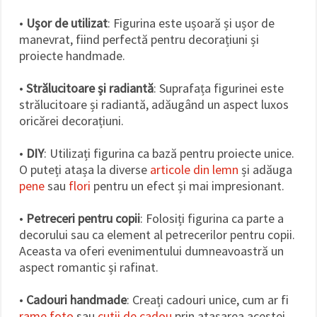
•
Ușor de utilizat
: Figurina este ușoară și ușor de
manevrat, fiind perfectă pentru decorațiuni și
proiecte handmade.
•
Strălucitoare și radiantă
: Suprafața figurinei este
strălucitoare și radiantă, adăugând un aspect luxos
oricărei decorațiuni.
•
DIY
: Utilizați figurina ca bază pentru proiecte unice.
O puteți atașa la diverse
articole din lemn
și adăuga
pene
sau
flori
pentru un efect și mai impresionant.
•
Petreceri pentru copii
: Folosiți figurina ca parte a
decorului sau ca element al petrecerilor pentru copii.
Aceasta va oferi evenimentului dumneavoastră un
aspect romantic și rafinat.
•
Cadouri handmade
: Creați cadouri unice, cum ar fi
rame foto
sau
cutii de cadou
prin atașarea acestei