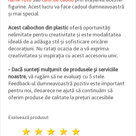
figurine. Acest lucru va face cadoul dumneavoastră
și mai special.
Acest cabochon din plastic
oferă oportunități
nelimitate pentru creativitate și este modalitatea
ideală de a adăuga stil și sofisticare oricărei
decorațiuni. Nu ratați ocazia de a vă exprima
creativitatea și inspirația cu acest accesoriu unic.
•
Dacă sunteți mulțumit de produsele și serviciile
noastre
, vă rugăm să ne evaluați cu 5 stele.
Feedback-ul dumneavoastră pozitiv este important
pentru noi, deoarece ne ajută să continuăm să
oferim produse de calitate la prețuri accesibile.
Evaluează produsul:
1 stea
2 stele
3 stele
4 stele
5 stele