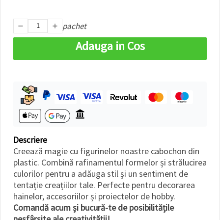
făcând clic
pe butonul
"Salvați"
pachet
Adauga in Cos
Аcceptati
toate!
Setări
Descriere
Creează magie cu figurinelor noastre cabochon din
plastic. Combină rafinamentul formelor și strălucirea
culorilor pentru a adăuga stil și un sentiment de
tentație creațiilor tale. Perfecte pentru decorarea
hainelor, accesoriilor și proiectelor de hobby.
Comandă acum și bucură-te de posibilitățile
nesfârșite ale creativității!