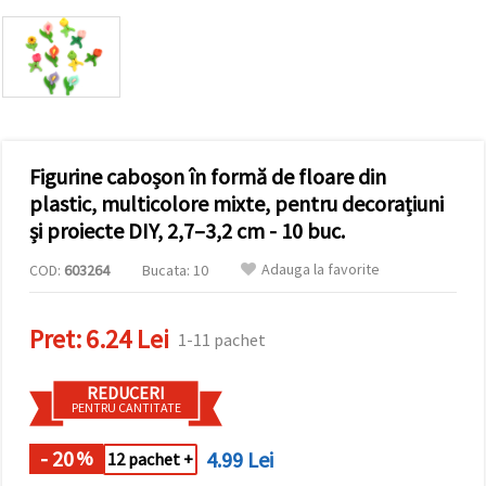
conținut și
reclame
mai
relevante,
inclusiv cu
ajutorul
partenerilor
noștri de
analiză și
Figurine caboșon în formă de floare din
marketing.
Puteți fi de
plastic, multicolore mixte, pentru decorațiuni
acord să
și proiecte DIY, 2,7–3,2 cm - 10 buc.
utilizați
toate
cookie -
Adauga la favorite
COD:
603264
Bucata: 10
urile făcând
clic pe
"acceptati
Pret:
6.24 Lei
toate!" Sau
1-11 pachet
să vă
indicați
preferințele
REDUCERI
în setări
PENTRU CANTITATE
selectând
un tip de
- 20
4.99 Lei
%
12 pachet +
cookie -uri
dat și