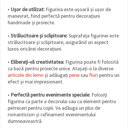
•
Ușor de utilizat:
Figurina este ușoară și ușor de
manevrat, fiind perfectă pentru decorațiuni
handmade și proiecte.
•
Strălucitoare și sclipitoare:
Suprafața figurinei este
strălucitoare și sclipitoare, asigurând un aspect
luxos oricărei decorațiuni.
•
Eliberați-vă creativitatea:
Figurina poate fi folosită
ca bază pentru proiecte unice. Atașați-o la diverse
articole din lemn
și adăugați
pene
sau
flori
pentru un
efect și mai impresionant.
•
Perfectă pentru evenimente speciale:
Folosiți
figurina ca parte a decorului sau ca element pentru
petreceri pentru copii. Va adăuga un plus de
romanticism și rafinament evenimentului
dumneavoastră.