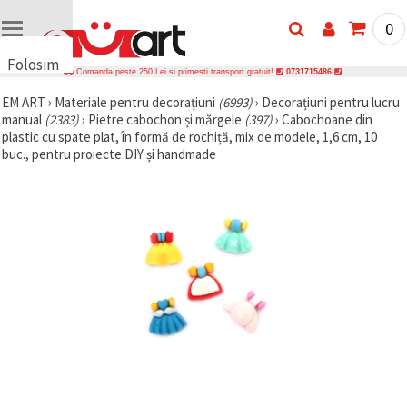
0
Folosim
Comanda peste 250 Lei si primesti transport gratuit!
0731715486
cookie-
EM ART
›
Materiale pentru decorațiuni
(6993)
›
Decorațiuni pentru lucru
uri
manual
(2383)
›
Pietre cabochon și mărgele
(397)
›
Cabochoane din
🍪 Folosim
plastic cu spate plat, în formă de rochiță, mix de modele, 1,6 cm, 10
cookie-uri
buc., pentru proiecte DIY și handmade
și
tehnologii
similare
pentru a
asigura
funcționarea
corectă a
site-ului,
pentru a vă
îmbunătăți
experiența
și, cu
acordul
dumneavoastră,
pentru a
analiza
traficul și a
afișa