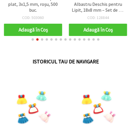
plat, 3x1,5 mm, roșu, 500
Albastru Deschis pentru
buc.
Lipit, 18x8 mm – Set de 5 –
Perfecte pentru Bijuterii
COD: 503060
COD: 128844
Elegante, Accesorii și
Proiecte DIY, Hobby și
Adaugă în Coş
Adaugă în Coş
Handmade
ISTORICUL TAU DE NAVIGARE