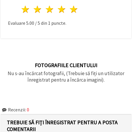
1 stea
2 stele
3 stele
4 stele
5 stele
Evaluare
5.00
/
5
din
1
puncte.
FOTOGRAFIILE CLIENTULUI
Nu s-au încărcat fotografii, (Trebuie să fiți un utilizator
înregistrat pentru a încărca imagini).
Recenzii:
0
TREBUIE SĂ FIȚI ÎNREGISTRAT PENTRU A POSTA
COMENTARII