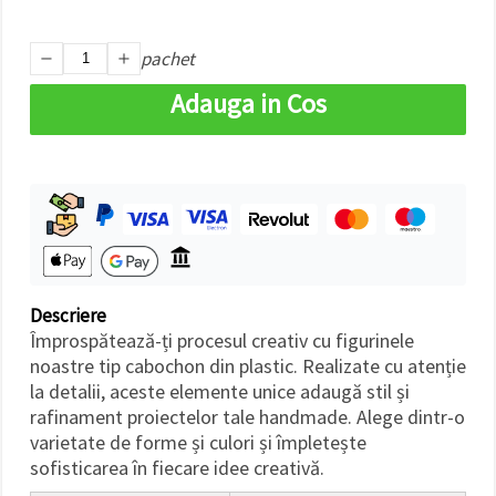
făcând clic
pe butonul
"Salvați"
pachet
Adauga in Cos
Аcceptati
toate!
Setări
Descriere
Împrospătează-ți procesul creativ cu figurinele
noastre tip cabochon din plastic. Realizate cu atenție
la detalii, aceste elemente unice adaugă stil și
rafinament proiectelor tale handmade. Alege dintr-o
varietate de forme și culori și împletește
sofisticarea în fiecare idee creativă.