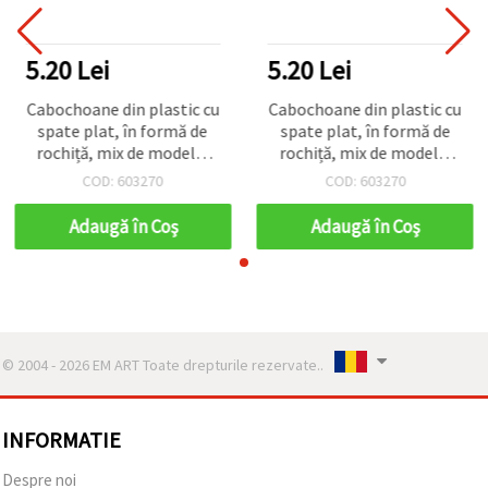
5.20 Lei
5.20 Lei
Cabochoane din plastic cu
Cabochoane din plastic cu
spate plat, în formă de
spate plat, în formă de
rochiță, mix de modele,
rochiță, mix de modele,
1,6 cm, 10 buc., pentru
1,6 cm, 10 buc., pentru
COD: 603270
COD: 603270
proiecte DIY și handmade
proiecte DIY și handmade
Adaugă în Coş
Adaugă în Coş
© 2004 - 2026 EM ART Toate drepturile rezervate..
INFORMATIE
Despre noi