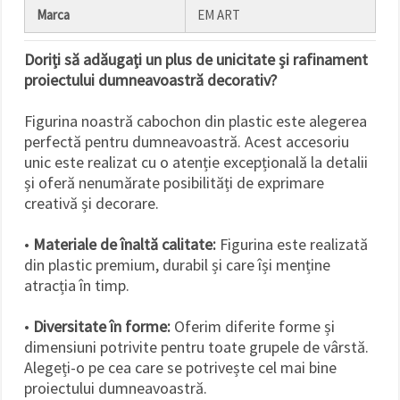
Marca
EM ART
Doriți să adăugați un plus de unicitate și rafinament
proiectului dumneavoastră decorativ?
Figurina noastră cabochon din plastic este alegerea
perfectă pentru dumneavoastră. Acest accesoriu
unic este realizat cu o atenție excepțională la detalii
și oferă nenumărate posibilități de exprimare
creativă și decorare.
•
Materiale de înaltă calitate:
Figurina este realizată
din plastic premium, durabil și care își menține
atracția în timp.
•
Diversitate în forme:
Oferim diferite forme și
dimensiuni potrivite pentru toate grupele de vârstă.
Alegeți-o pe cea care se potrivește cel mai bine
proiectului dumneavoastră.