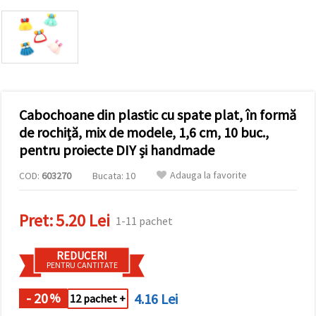
conținut și
reclame
mai
relevante,
inclusiv cu
ajutorul
partenerilor
noștri de
analiză și
Cabochoane din plastic cu spate plat, în formă
marketing.
Puteți fi de
de rochiță, mix de modele, 1,6 cm, 10 buc.,
acord să
pentru proiecte DIY și handmade
utilizați
toate
cookie -
Adauga la favorite
COD:
603270
Bucata: 10
urile făcând
clic pe
"acceptati
Pret:
5.20 Lei
toate!" Sau
1-11 pachet
să vă
indicați
preferințele
REDUCERI
în setări
PENTRU CANTITATE
selectând
un tip de
- 20
4.16 Lei
%
12 pachet +
cookie -uri
dat și