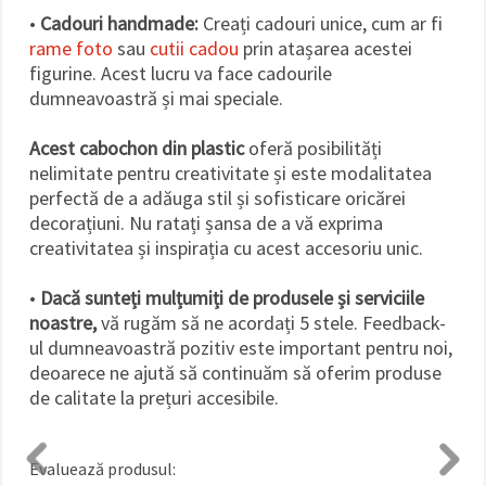
•
Cadouri handmade:
Creați cadouri unice, cum ar fi
rame foto
sau
cutii cadou
prin atașarea acestei
figurine. Acest lucru va face cadourile
dumneavoastră și mai speciale.
Acest cabochon din plastic
oferă posibilități
nelimitate pentru creativitate și este modalitatea
perfectă de a adăuga stil și sofisticare oricărei
decorațiuni. Nu ratați șansa de a vă exprima
creativitatea și inspirația cu acest accesoriu unic.
•
Dacă sunteți mulțumiți de produsele și serviciile
noastre,
vă rugăm să ne acordați 5 stele. Feedback-
ul dumneavoastră pozitiv este important pentru noi,
deoarece ne ajută să continuăm să oferim produse
de calitate la prețuri accesibile.
Evaluează produsul: