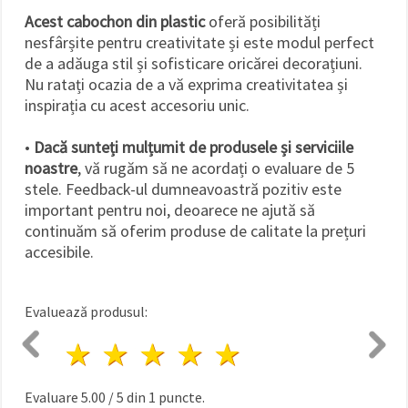
Acest cabochon din plastic
oferă posibilități
nesfârșite pentru creativitate și este modul perfect
de a adăuga stil și sofisticare oricărei decorațiuni.
Nu ratați ocazia de a vă exprima creativitatea și
inspirația cu acest accesoriu unic.
•
Dacă sunteți mulțumit de produsele și serviciile
noastre
, vă rugăm să ne acordați o evaluare de 5
stele. Feedback-ul dumneavoastră pozitiv este
important pentru noi, deoarece ne ajută să
continuăm să oferim produse de calitate la prețuri
accesibile.
Evaluează produsul:
1 stea
2 stele
3 stele
4 stele
5 stele
Evaluare
5.00
/
5
din
1
puncte.