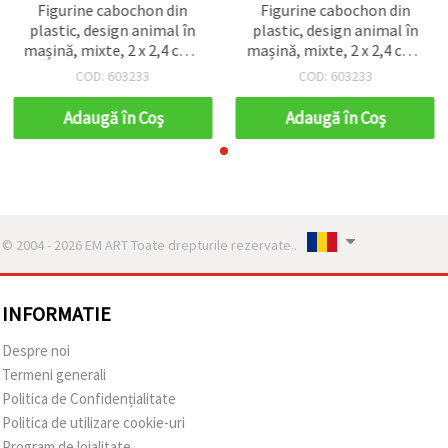
Figurine cabochon din
Figurine cabochon din
plastic, design animal în
plastic, design animal în
mașină, mixte, 2 x 2,4 cm -
mașină, mixte, 2 x 2,4 cm -
5 bucăți
5 bucăți
COD: 603233
COD: 603233
Adaugă în Coş
Adaugă în Coş
© 2004 - 2026 EM ART Toate drepturile rezervate..
INFORMATIE
Despre noi
Termeni generali
Politica de Confidențialitate
Politica de utilizare cookie-uri
Program de loialitate