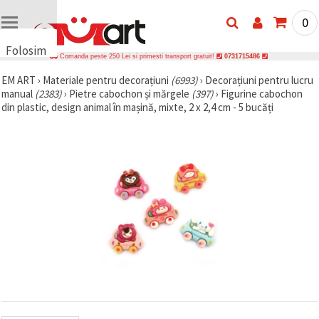
0
Folosim
Comanda peste 250 Lei si primesti transport gratuit!
0731715486
cookie-
EM ART
›
Materiale pentru decorațiuni
(6993)
›
Decorațiuni pentru lucru
uri
manual
(2383)
›
Pietre cabochon și mărgele
(397)
›
Figurine cabochon
🍪 Folosim
din plastic, design animal în mașină, mixte, 2 x 2,4 cm - 5 bucăți
cookie-uri
și
tehnologii
similare
pentru a
asigura
funcționarea
corectă a
site-ului,
pentru a vă
îmbunătăți
experiența
și, cu
acordul
dumneavoastră,
pentru a
analiza
traficul și a
afișa