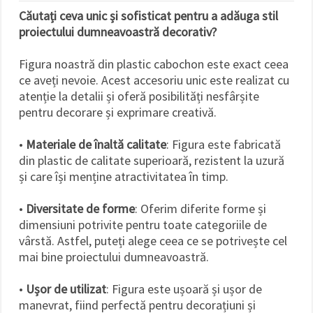
Căutați ceva unic și sofisticat pentru a adăuga stil
proiectului dumneavoastră decorativ?
Figura noastră din plastic cabochon este exact ceea
ce aveți nevoie. Acest accesoriu unic este realizat cu
atenție la detalii și oferă posibilități nesfârșite
pentru decorare și exprimare creativă.
•
Materiale de înaltă calitate
: Figura este fabricată
din plastic de calitate superioară, rezistent la uzură
și care își menține atractivitatea în timp.
•
Diversitate de forme
: Oferim diferite forme și
dimensiuni potrivite pentru toate categoriile de
vârstă. Astfel, puteți alege ceea ce se potrivește cel
mai bine proiectului dumneavoastră.
•
Ușor de utilizat
: Figura este ușoară și ușor de
manevrat, fiind perfectă pentru decorațiuni și