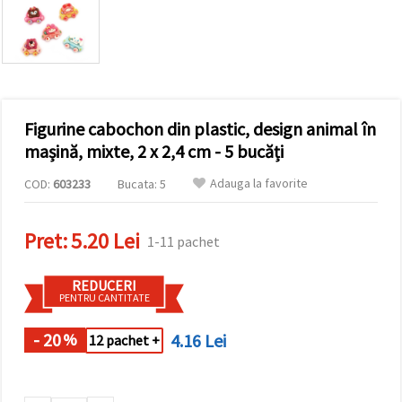
conținut și
reclame
mai
relevante,
inclusiv cu
ajutorul
partenerilor
noștri de
Figurine cabochon din plastic, design animal în
analiză și
marketing.
mașină, mixte, 2 x 2,4 cm - 5 bucăți
Puteți fi de
acord să
Adauga la favorite
COD:
603233
Bucata: 5
utilizați
toate
cookie -
Pret:
5.20 Lei
urile făcând
1-11 pachet
clic pe
"acceptati
toate!" Sau
REDUCERI
să vă
PENTRU CANTITATE
indicați
preferințele
în setări
- 20
4.16 Lei
%
12 pachet +
selectând
un tip de
cookie -uri
dat și