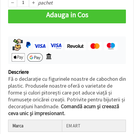
pachet
făcând clic
pe butonul
"Salvați"
Adauga in Cos
Аcceptati
toate!
Setări
Descriere
Fă o declarație cu figurinele noastre de cabochon din
plastic. Produsele noastre oferă o varietate de
forme și culori pitorești care pot aduce viață și
frumusețe oricărei creații. Potrivite pentru bijuterii și
decorațiuni handmade.
Comandă acum și creează
ceva unic și impresionant.
Marca
EM ART