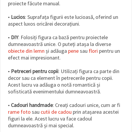
proiecte făcute manual.
•
Lucios
: Suprafața figurii este lucioasă, oferind un
aspect luxos oricărei decorațiuni.
•
DIY
: Folosiți figura ca bază pentru proiectele
dumneavoastră unice. O puteți atașa la diverse
obiecte din lemn
și adăuga
pene
sau
flori
pentru un
efect mai impresionant.
•
Petreceri pentru copii
: Utilizați figura ca parte din
decor sau ca element în petrecerile pentru copii.
Acest lucru va adăuga o notă romantică și
sofisticată evenimentului dumneavoastră.
•
Cadouri handmade
: Creați cadouri unice, cum ar fi
rame foto
sau
cutii de cadou
prin atașarea acestei
figuri la ele. Acest lucru va face cadoul
dumneavoastră și mai special.