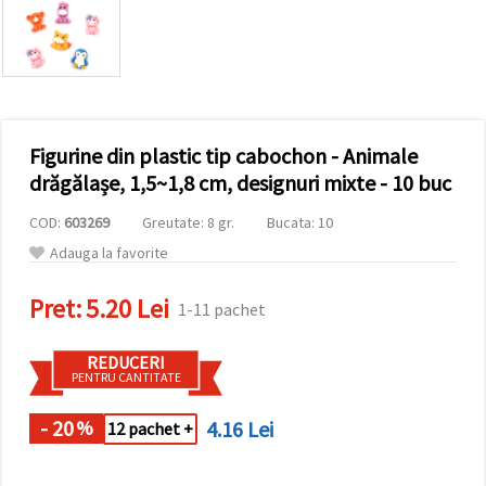
conținut și
reclame
mai
relevante,
inclusiv cu
ajutorul
partenerilor
noștri de
Figurine din plastic tip cabochon - Animale
analiză și
marketing.
drăgălașe, 1,5~1,8 cm, designuri mixte - 10 buc
Puteți fi de
acord să
COD:
603269
Greutate: 8 gr.
Bucata: 10
utilizați
toate
Adauga la favorite
cookie -
urile făcând
Pret:
5.20 Lei
clic pe
1-11 pachet
"acceptati
toate!" Sau
să vă
REDUCERI
indicați
PENTRU CANTITATE
preferințele
în setări
selectând
- 20
4.16 Lei
%
12 pachet +
un tip de
cookie -uri
dat și