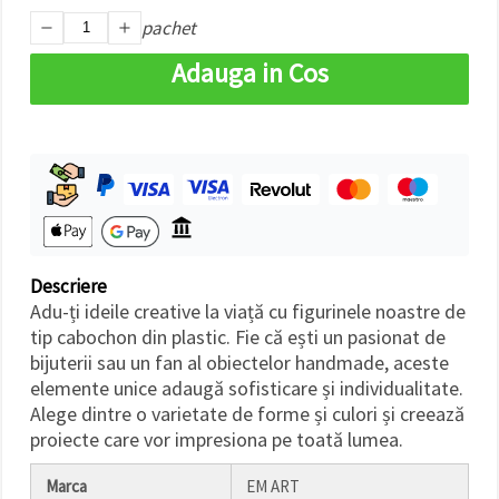
făcând clic
pachet
pe butonul
"Salvați"
Adauga in Cos
Аcceptati
toate!
Setări
Descriere
Adu-ți ideile creative la viață cu figurinele noastre de
tip cabochon din plastic. Fie că ești un pasionat de
bijuterii sau un fan al obiectelor handmade, aceste
elemente unice adaugă sofisticare și individualitate.
Alege dintre o varietate de forme și culori și creează
proiecte care vor impresiona pe toată lumea.
Marca
EM ART