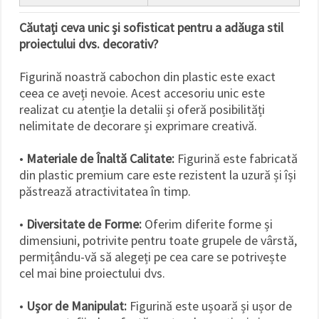
Căutați ceva unic și sofisticat pentru a adăuga stil
proiectului dvs. decorativ?
Figurină noastră cabochon din plastic este exact
ceea ce aveți nevoie. Acest accesoriu unic este
realizat cu atenție la detalii și oferă posibilități
nelimitate de decorare și exprimare creativă.
•
Materiale de Înaltă Calitate:
Figurină este fabricată
din plastic premium care este rezistent la uzură și își
păstrează atractivitatea în timp.
•
Diversitate de Forme:
Oferim diferite forme și
dimensiuni, potrivite pentru toate grupele de vârstă,
permițându-vă să alegeți pe cea care se potrivește
cel mai bine proiectului dvs.
•
Ușor de Manipulat:
Figurină este ușoară și ușor de