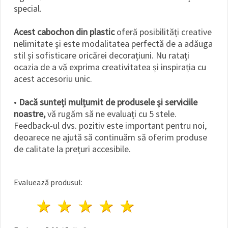
special.
Acest cabochon din plastic
oferă posibilități creative
nelimitate și este modalitatea perfectă de a adăuga
stil și sofisticare oricărei decorațiuni. Nu ratați
ocazia de a vă exprima creativitatea și inspirația cu
acest accesoriu unic.
•
Dacă sunteți mulțumit de produsele și serviciile
noastre,
vă rugăm să ne evaluați cu 5 stele.
Feedback-ul dvs. pozitiv este important pentru noi,
deoarece ne ajută să continuăm să oferim produse
de calitate la prețuri accesibile.
Evaluează produsul:
1 stea
2 stele
3 stele
4 stele
5 stele