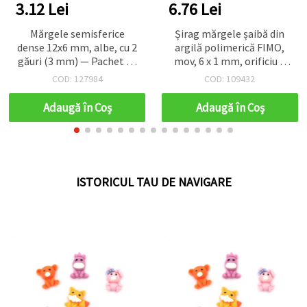
3.12 Lei
6.76 Lei
Mărgele semisferice
Șirag mărgele șaibă din
dense 12x6 mm, albe, cu 2
argilă polimerică FIMO,
găuri (3 mm) — Pachet de
mov, 6 x 1 mm, orificiu 2
100 bucăți
mm – ideal pentru
COD: 127984
COD: 109432
bijuterii, craft și proiecte
DIY, aprox. 320 buc.
Adaugă în Coş
Adaugă în Coş
ISTORICUL TAU DE NAVIGARE