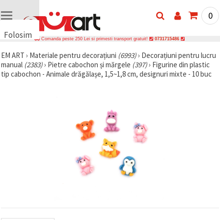
0
Folosim
Comanda peste 250 Lei si primesti transport gratuit!
0731715486
cookie-
EM ART
›
Materiale pentru decorațiuni
(6993)
›
Decorațiuni pentru lucru
uri
manual
(2383)
›
Pietre cabochon și mărgele
(397)
›
Figurine din plastic
🍪 Folosim
tip cabochon - Animale drăgălașe, 1,5~1,8 cm, designuri mixte - 10 buc
cookie-uri
și
tehnologii
similare
pentru a
asigura
funcționarea
corectă a
site-ului,
pentru a vă
îmbunătăți
experiența
și, cu
acordul
dumneavoastră,
pentru a
analiza
traficul și a
afișa