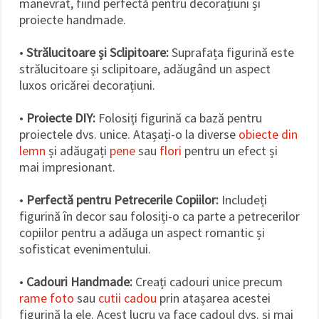
manevrat, fiind perfectă pentru decorațiuni și
proiecte handmade.
•
Strălucitoare și Sclipitoare:
Suprafața figurină este
strălucitoare și sclipitoare, adăugând un aspect
luxos oricărei decorațiuni.
•
Proiecte DIY:
Folosiți figurină ca bază pentru
proiectele dvs. unice. Atașați-o la diverse
obiecte din
lemn
și adăugați
pene
sau
flori
pentru un efect și
mai impresionant.
•
Perfectă pentru Petrecerile Copiilor:
Includeți
figurină în decor sau folosiți-o ca parte a petrecerilor
copiilor pentru a adăuga un aspect romantic și
sofisticat evenimentului.
•
Cadouri Handmade:
Creați cadouri unice precum
rame foto
sau
cutii cadou
prin atașarea acestei
figurină la ele. Acest lucru va face cadoul dvs. și mai