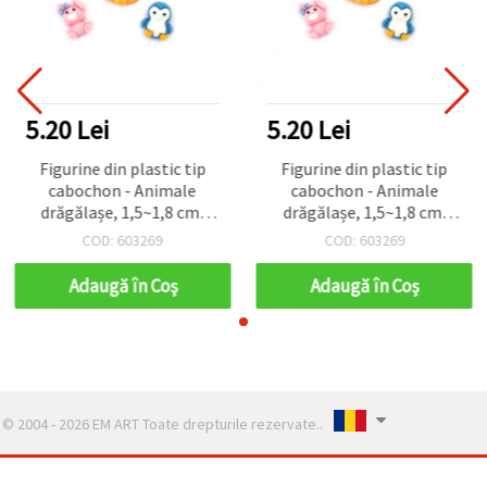
5.20 Lei
5.20 Lei
Figurine din plastic tip
Figurine din plastic tip
cabochon - Animale
cabochon - Animale
drăgălașe, 1,5~1,8 cm,
drăgălașe, 1,5~1,8 cm,
designuri mixte - 10 buc
designuri mixte - 10 buc
COD: 603269
COD: 603269
Adaugă în Coş
Adaugă în Coş
© 2004 - 2026 EM ART Toate drepturile rezervate..