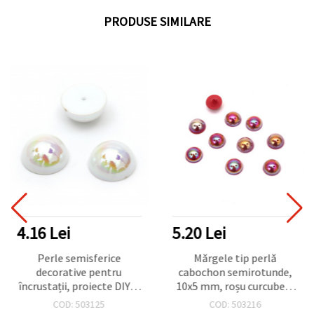
PRODUSE SIMILARE
4.16 Lei
5.20 Lei
Perle semisferice
Mărgele tip perlă
decorative pentru
cabochon semirotunde,
încrustații, proiecte DIY și
10x5 mm, roșu curcubeu,
scrapbooking, 10x5 mm,
materiale pentru hobby &
COD: 503125
COD: 503216
orificiu 1 mm, Alb
craft - 50 buc