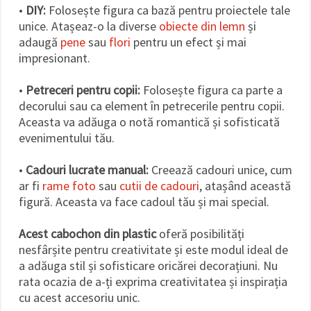
•
DIY:
Folosește figura ca bază pentru proiectele tale
unice. Atașeaz-o la diverse
obiecte din lemn
și
adaugă
pene
sau
flori
pentru un efect și mai
impresionant.
•
Petreceri pentru copii:
Folosește figura ca parte a
decorului sau ca element în petrecerile pentru copii.
Aceasta va adăuga o notă romantică și sofisticată
evenimentului tău.
•
Cadouri lucrate manual:
Creează cadouri unice, cum
ar fi
rame foto
sau
cutii de cadouri
, atașând această
figură. Aceasta va face cadoul tău și mai special.
Acest cabochon din plastic
oferă posibilități
nesfârșite pentru creativitate și este modul ideal de
a adăuga stil și sofisticare oricărei decorațiuni. Nu
rata ocazia de a-ți exprima creativitatea și inspirația
cu acest accesoriu unic.