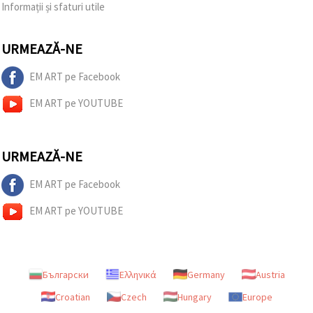
Informații și sfaturi utile
URMEAZĂ-NE
EM ART pe Facebook
EM ART pe YOUTUBE
URMEAZĂ-NE
EM ART pe Facebook
EM ART pe YOUTUBE
Български
Ελληνικά
Germany
Austria
Croatian
Czech
Hungary
Europe