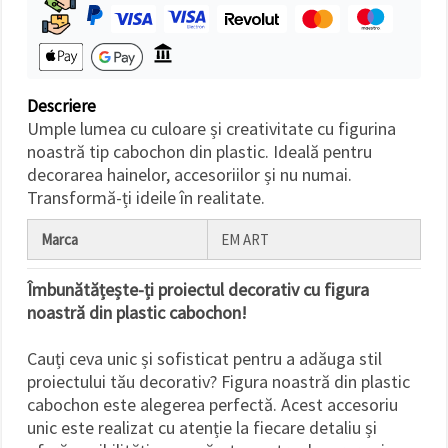
făcând clic
pe butonul
"Salvați"
Аcceptati
Descriere
toate!
Umple lumea cu culoare și creativitate cu figurina
noastră tip cabochon din plastic. Ideală pentru
Setări
decorarea hainelor, accesoriilor și nu numai.
Transformă-ți ideile în realitate.
Marca
EM ART
Îmbunătățește-ți proiectul decorativ cu figura
noastră din plastic cabochon!
Cauți ceva unic și sofisticat pentru a adăuga stil
proiectului tău decorativ? Figura noastră din plastic
cabochon este alegerea perfectă. Acest accesoriu
unic este realizat cu atenție la fiecare detaliu și