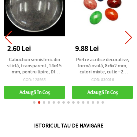
2.60 Lei
9.88 Lei
Cabochon semisferic din
Pietre acrilice decorative,
sticlă, transparent, 14x4.5
formă ovală, 8x6x2 mm,
mm, pentru lipire, DIY
culori mixte, cutie ~24
haine și bijuterii, set 10
bucăți
COD: 128935
COD: 830016
bucăți
Adaugă în Coş
Adaugă în Coş
ISTORICUL TAU DE NAVIGARE