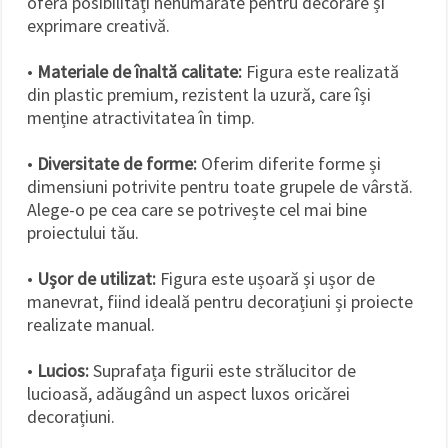
oferă posibilități nenumărate pentru decorare și
exprimare creativă.
•
Materiale de înaltă calitate:
Figura este realizată
din plastic premium, rezistent la uzură, care își
menține atractivitatea în timp.
•
Diversitate de forme:
Oferim diferite forme și
dimensiuni potrivite pentru toate grupele de vârstă.
Alege-o pe cea care se potrivește cel mai bine
proiectului tău.
•
Ușor de utilizat:
Figura este ușoară și ușor de
manevrat, fiind ideală pentru decorațiuni și proiecte
realizate manual.
•
Lucios:
Suprafața figurii este strălucitor de
lucioasă, adăugând un aspect luxos oricărei
decorațiuni.