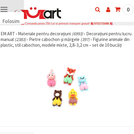
0
Folosim
Comanda peste 250 Lei si primesti transport gratuit!
0731715486
cookie-
EM ART
›
Materiale pentru decorațiuni
(6993)
›
Decorațiuni pentru lucru
uri
manual
(2383)
›
Pietre cabochon și mărgele
(397)
›
Figurine animale din
🍪 Folosim
plastic, stil cabochon, modele mixte, 2,8–3,2 cm – set de 10 bucăți
cookie-uri
și
tehnologii
similare
pentru a
asigura
funcționarea
corectă a
site-ului,
pentru a vă
îmbunătăți
experiența
și, cu
acordul
dumneavoastră,
pentru a
analiza
traficul și a
afișa