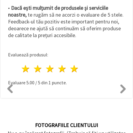
•
Dacă ești mulțumit de produsele și serviciile
noastre,
te rugăm să ne acorzi o evaluare de 5 stele.
Feedback-ul tău pozitiv este important pentru noi,
deoarece ne ajută să continuăm să oferim produse
de calitate la prețuri accesibile.
Evaluează produsul:
1 stea
2 stele
3 stele
4 stele
5 stele
Evaluare
5.00
/
5
din
1
puncte.
FOTOGRAFIILE CLIENTULUI