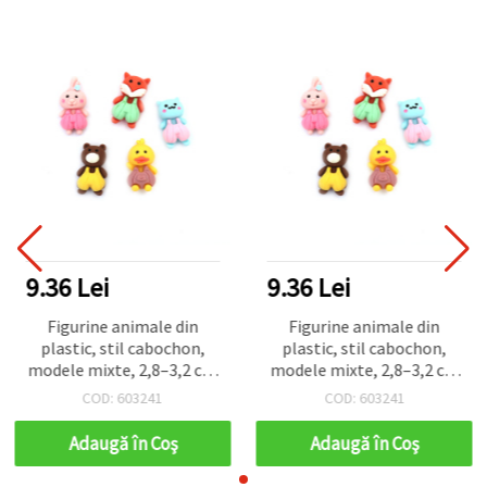
9.36 Lei
9.36 Lei
Figurine animale din
Figurine animale din
plastic, stil cabochon,
plastic, stil cabochon,
modele mixte, 2,8–3,2 cm
modele mixte, 2,8–3,2 cm
– set de 10 bucăți
– set de 10 bucăți
COD: 603241
COD: 603241
Adaugă în Coş
Adaugă în Coş