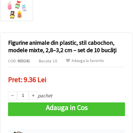
conținut și
reclame
mai
relevante,
inclusiv cu
ajutorul
partenerilor
noștri de
Figurine animale din plastic, stil cabochon,
analiză și
marketing.
modele mixte, 2,8–3,2 cm – set de 10 bucăți
Puteți fi de
acord să
Adauga la favorite
COD:
603241
Bucata: 10
utilizați
toate
cookie -
Pret:
9.36 Lei
urile făcând
clic pe
"acceptati
toate!" Sau
pachet
să vă
indicați
Adauga in Cos
preferințele
în setări
selectând
un tip de
cookie -uri
dat și