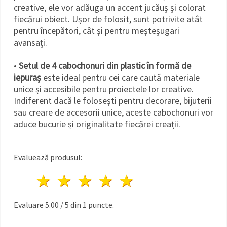
creative, ele vor adăuga un accent jucăuș și colorat
fiecărui obiect. Ușor de folosit, sunt potrivite atât
pentru începători, cât și pentru meșteșugari
avansați.
•
Setul de 4 cabochonuri din plastic în formă de
iepuraș
este ideal pentru cei care caută materiale
unice și accesibile pentru proiectele lor creative.
Indiferent dacă le folosești pentru decorare, bijuterii
sau creare de accesorii unice, aceste cabochonuri vor
aduce bucurie și originalitate fiecărei creații.
Evaluează produsul:
1 stea
2 stele
3 stele
4 stele
5 stele
Evaluare
5.00
/
5
din
1
puncte.