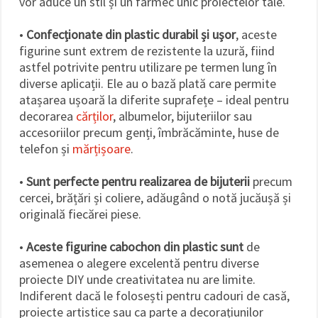
vor aduce un stil și un farmec unic proiectelor tale.
•
Confecționate din plastic durabil și ușor
, aceste
figurine sunt extrem de rezistente la uzură, fiind
astfel potrivite pentru utilizare pe termen lung în
diverse aplicații. Ele au o bază plată care permite
atașarea ușoară la diferite suprafețe – ideal pentru
decorarea
cărților
, albumelor, bijuteriilor sau
accesoriilor precum genți, îmbrăcăminte, huse de
telefon și
mărțișoare
.
•
Sunt perfecte pentru realizarea de bijuterii
precum
cercei, brățări și coliere, adăugând o notă jucăușă și
originală fiecărei piese.
•
Aceste figurine cabochon din plastic sunt
de
asemenea o alegere excelentă pentru diverse
proiecte DIY unde creativitatea nu are limite.
Indiferent dacă le folosești pentru cadouri de casă,
proiecte artistice sau ca parte a decorațiunilor