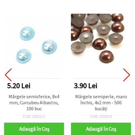
5.20 Lei
3.90 Lei
Mărgele semisferice, 8x4
Mărgele semiperle, maro
mm, Curcubeu Albastru,
închis, 4x2 mm - 500
100 buc
bucăți
COD: 503213
COD: 503071
Adaugă în Coş
Adaugă în Coş