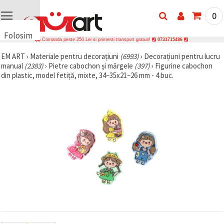
0
Folosim
Comanda peste 250 Lei si primesti transport gratuit!
0731715486
cookie-
EM ART
›
Materiale pentru decorațiuni
(6993)
›
Decorațiuni pentru lucru
uri
manual
(2383)
›
Pietre cabochon și mărgele
(397)
›
Figurine cabochon
🍪 Folosim
din plastic, model fetiță, mixte, 34~35x21~26 mm - 4 buc.
cookie-uri
și
tehnologii
similare
pentru a
asigura
funcționarea
corectă a
site-ului,
pentru a vă
îmbunătăți
experiența
și, cu
acordul
dumneavoastră,
pentru a
analiza
traficul și a
afișa