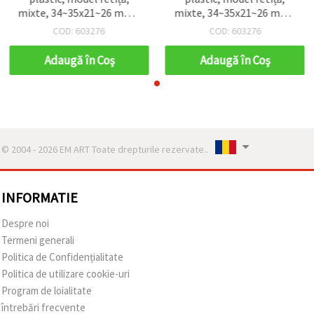
mixte, 34~35x21~26 mm -
mixte, 34~35x21~26 mm -
4 buc.
4 buc.
COD: 603276
COD: 603276
Adaugă în Coş
Adaugă în Coş
© 2004 - 2026 EM ART Toate drepturile rezervate..
INFORMATIE
Despre noi
Termeni generali
Politica de Confidențialitate
Politica de utilizare cookie-uri
Program de loialitate
întrebări frecvente