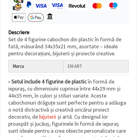
făcând clic
pe butonul
"Salvați"
Аcceptati
Descriere
toate!
Set de 4 figurine cabochon din plastic în formă de
fată, măsurând 34x35x21 mm, asortate – ideale
Setări
pentru decorațiuni, bijuterii și proiecte creative.
Marca
EM ART
•
Setul include 4 figurine de plastic
în formă de
iepuraș, cu dimensiuni cuprinse între 44x29 mm și
44x35 mm, în culori și stiluri variate. Aceste
cabochonuri drăguțe sunt perfecte pentru a adăuga
o notă distractivă și creativă oricărui proiect
decorativ, de
bijuterii
și artă. Cu designul lor
proaspăt și jucăuș, figurinele în formă de iepuraș
sunt ideale pentru a crea obiecte personalizate care