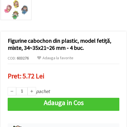
conținut și
reclame
mai
relevante,
inclusiv cu
ajutorul
partenerilor
noștri de
Figurine cabochon din plastic, model fetiță,
analiză și
marketing.
mixte, 34~35x21~26 mm - 4 buc.
Puteți fi de
acord să
Adauga la favorite
COD:
603276
utilizați
toate
cookie -
Pret:
5.72 Lei
urile făcând
clic pe
"acceptati
toate!" Sau
pachet
să vă
indicați
Adauga in Cos
preferințele
în setări
selectând
un tip de
cookie -uri
dat și