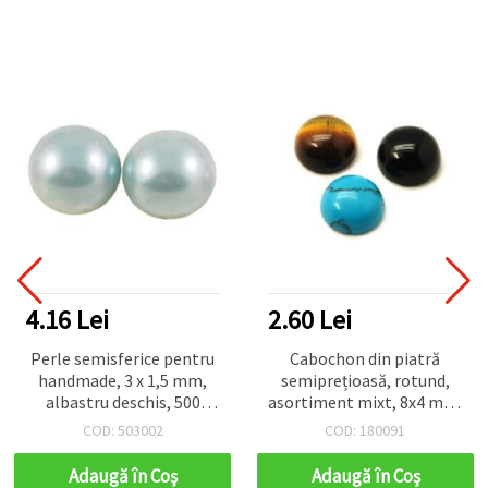
4.16 Lei
2.60 Lei
Perle semisferice pentru
Cabochon din piatră
handmade, 3 x 1,5 mm,
semiprețioasă, rotund,
albastru deschis, 500
asortiment mixt, 8x4 mm,
bucăți
pentru proiecte
COD: 503002
COD: 180091
DIY/handmade, cadou
pentru copii și adulți
Adaugă în Coş
Adaugă în Coş