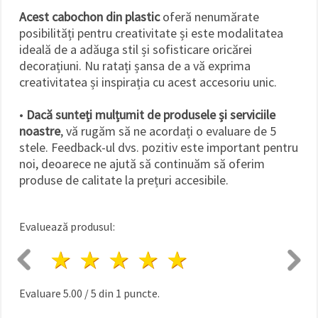
Acest cabochon din plastic
oferă nenumărate
posibilități pentru creativitate și este modalitatea
ideală de a adăuga stil și sofisticare oricărei
decorațiuni. Nu ratați șansa de a vă exprima
creativitatea și inspirația cu acest accesoriu unic.
•
Dacă sunteți mulțumit de produsele și serviciile
noastre
, vă rugăm să ne acordați o evaluare de 5
stele. Feedback-ul dvs. pozitiv este important pentru
noi, deoarece ne ajută să continuăm să oferim
produse de calitate la prețuri accesibile.
Evaluează produsul:
1 stea
2 stele
3 stele
4 stele
5 stele
Evaluare
5.00
/
5
din
1
puncte.