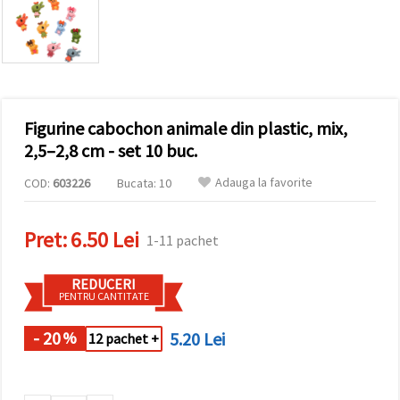
conținut și
reclame
mai
relevante,
inclusiv cu
ajutorul
partenerilor
noștri de
Figurine cabochon animale din plastic, mix,
analiză și
marketing.
2,5–2,8 cm - set 10 buc.
Puteți fi de
acord să
Adauga la favorite
COD:
603226
Bucata: 10
utilizați
toate
cookie -
Pret:
6.50 Lei
urile făcând
1-11 pachet
clic pe
"acceptati
toate!" Sau
REDUCERI
să vă
PENTRU CANTITATE
indicați
preferințele
în setări
- 20
5.20 Lei
%
12 pachet +
selectând
un tip de
cookie -uri
dat și