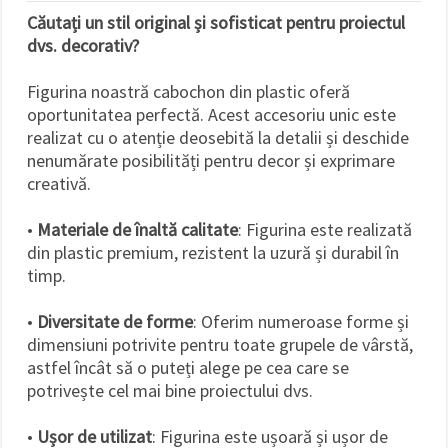
Căutați un stil original și sofisticat pentru proiectul
dvs. decorativ?
Figurina noastră cabochon din plastic oferă
oportunitatea perfectă. Acest accesoriu unic este
realizat cu o atenție deosebită la detalii și deschide
nenumărate posibilități pentru decor și exprimare
creativă.
•
Materiale de înaltă calitate
: Figurina este realizată
din plastic premium, rezistent la uzură și durabil în
timp.
•
Diversitate de forme
: Oferim numeroase forme și
dimensiuni potrivite pentru toate grupele de vârstă,
astfel încât să o puteți alege pe cea care se
potrivește cel mai bine proiectului dvs.
•
Ușor de utilizat
: Figurina este ușoară și ușor de