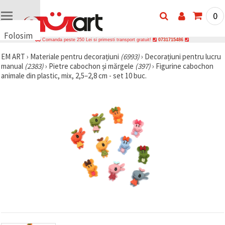
0
Folosim
Comanda peste 250 Lei si primesti transport gratuit!
0731715486
cookie-
EM ART
›
Materiale pentru decorațiuni
(6993)
›
Decorațiuni pentru lucru
uri
manual
(2383)
›
Pietre cabochon și mărgele
(397)
›
Figurine cabochon
🍪 Folosim
animale din plastic, mix, 2,5–2,8 cm - set 10 buc.
cookie-uri
și
tehnologii
similare
pentru a
asigura
funcționarea
corectă a
site-ului,
pentru a vă
îmbunătăți
experiența
și, cu
acordul
dumneavoastră,
pentru a
analiza
traficul și a
afișa