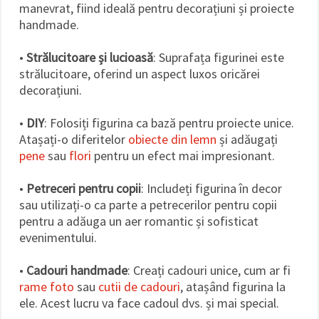
manevrat, fiind ideală pentru decorațiuni și proiecte
handmade.
•
Strălucitoare și lucioasă
: Suprafața figurinei este
strălucitoare, oferind un aspect luxos oricărei
decorațiuni.
•
DIY
: Folosiți figurina ca bază pentru proiecte unice.
Atașați-o diferitelor
obiecte din lemn
și adăugați
pene
sau
flori
pentru un efect mai impresionant.
•
Petreceri pentru copii
: Includeți figurina în decor
sau utilizați-o ca parte a petrecerilor pentru copii
pentru a adăuga un aer romantic și sofisticat
evenimentului.
•
Cadouri handmade
: Creați cadouri unice, cum ar fi
rame foto
sau
cutii de cadouri
, atașând figurina la
ele. Acest lucru va face cadoul dvs. și mai special.