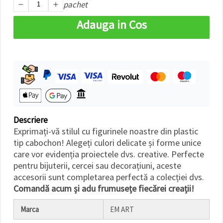
pachet
făcând clic
pe butonul
"Salvați"
Adauga in Cos
Аcceptati
toate!
Setări
Descriere
Exprimați-vă stilul cu figurinele noastre din plastic
tip cabochon! Alegeți culori delicate și forme unice
care vor evidenția proiectele dvs. creative. Perfecte
pentru bijuterii, cercei sau decorațiuni, aceste
accesorii sunt completarea perfectă a colecției dvs.
Comandă acum și adu frumusețe fiecărei creații!
Marca
EM ART