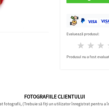
Evaluează produsul:
1 stea
2 st
Produsul nu a fost evaluat
FOTOGRAFIILE CLIENTULUI
t fotografii, (Trebuie să fiți un utilizator înregistrat pentru a î