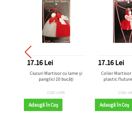
DUSE TOP
17.16 Lei
17.16 Lei
imă și
Ciucuri Martisor cu lame și
Colier Martisor 
ucăți
panglici 10 bucăți
plastic fluture
COD: n785
COD: n9
Adaugă în Coş
Adaugă în Coş