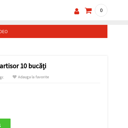
0
IDEO
artisor 10 bucăți
Adauga la favorite
gr.
s