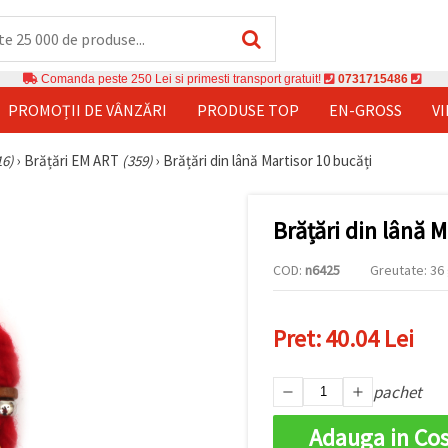
Comanda peste 250 Lei si primesti transport gratuit!
0731715486
PROMOȚII DE VÂNZĂRI
PRODUSE TOP
EN-GROSS
V
16)
›
Brățări EM ART
(359)
›
Brățări din lână Martisor 10 bucăți
Brățări din lână M
COD:
n6425
Greutate: 36 
Pret:
40.04 Lei
pachet
Adauga in Co