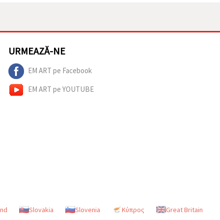
URMEAZĂ-NE
EM ART pe Facebook
EM ART pe YOUTUBE
and
Slovakia
Slovenia
Κύπρος
Great Britain