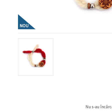
conținut și
reclame
mai
relevante,
inclusiv cu
ajutorul
NOU
partenerilor
noștri de
analiză și
marketing.
Puteți fi de
acord să
utilizați
toate
cookie -
urile făcând
clic pe
"acceptati
toate!" Sau
să vă
indicați
preferințele
în setări
selectând
un tip de
cookie -uri
Nu s-au încărca
dat și