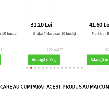
31.20 Lei
41.60 Le
r 10 bucati
Brățară Martisor 10 bucăți
Martisor B
384
COD: n2877
CO
Adaugă în Coş
Adaugă în
I CARE AU CUMPARAT ACEST PRODUS AU MAI CUM