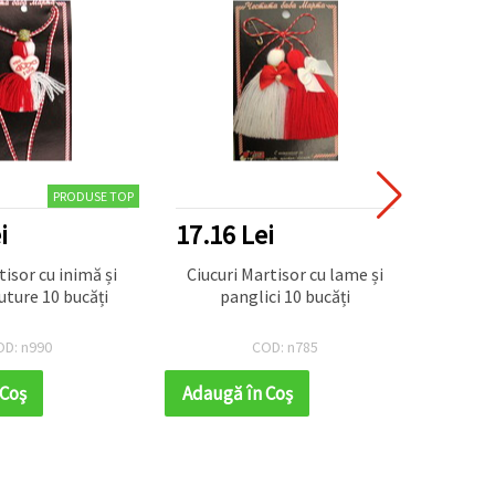
PRODUSE TOP
i
17.16 Lei
tisor cu inimă și
Ciucuri Martisor cu lame și
luture 10 bucăți
panglici 10 bucăți
OD: n990
COD: n785
 Coş
Adaugă în Coş