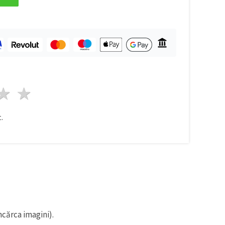
ele
3 stele
4 stele
5 stele
.
ncărca imagini).