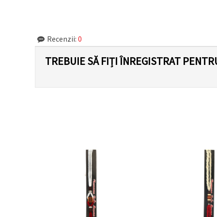
făcând clic
pe butonul
"Salvați"
Recenzii:
0
Аcceptati
toate!
TREBUIE SĂ FIȚI ÎNREGISTRAT PENTR
Setări