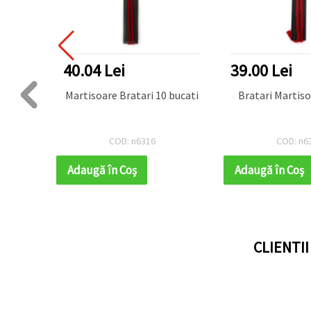
40.04 Lei
39.00 Lei
mn 10
Martisoare Bratari 10 bucati
Bratari Martiso
COD: n6316
COD: n6
Adaugă în Coş
Adaugă în Coş
CLIENTI