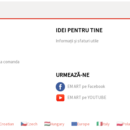
IDEI PENTRU TINE
e
Informații și sfaturi utile
 la comanda
URMEAZĂ-NE
EM ART pe Facebook
EM ART pe YOUTUBE
Croatian
Czech
Hungary
Europe
Italy
Pol