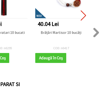
NOU
i
40.04 Lei
10.4
ratari 10 bucati
Brățări Martisor 10 bucăți
Snur
D: n6295
COD: n6417
 Coş
Adaugă în Coş
Adaug
PARAT SI