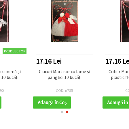
PRODUSE TOP
17.16 Lei
17.16 Le
cu inimă și
Ciucuri Martisor cu lame și
Colier Mar
 10 bucăți
panglici 10 bucăți
plastic f
90
COD: n785
C
Adaugă în Coş
Adaugă în