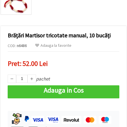
conținut și
reclame
mai
relevante,
inclusiv cu
ajutorul
partenerilor
Brățări Martisor tricotate manual, 10 bucăți
noștri de
analiză și
marketing.
Adauga la favorite
COD:
n6486
Puteți fi de
acord să
utilizați
Pret:
52.00 Lei
toate
cookie -
urile făcând
pachet
clic pe
"acceptati
toate!" Sau
Adauga in Cos
să vă
indicați
preferințele
în setări
selectând
un tip de
cookie -uri
dat și