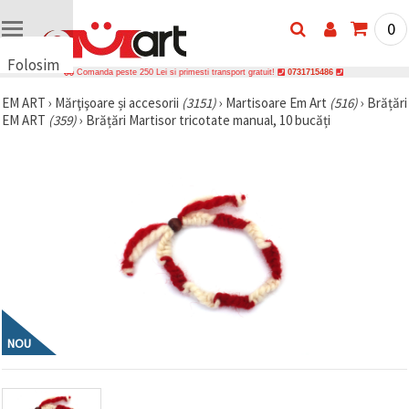
0
Folosim
Comanda peste 250 Lei si primesti transport gratuit!
0731715486
cookie-
EM ART
›
Mărţişoare și accesorii
(3151)
›
Martisoare Em Art
(516)
›
Brățări
uri
EM ART
(359)
›
Brățări Martisor tricotate manual, 10 bucăți
🍪 Folosim
cookie-uri
și
tehnologii
similare
pentru a
asigura
funcționarea
corectă a
site-ului,
pentru a vă
îmbunătăți
experiența
și, cu
acordul
NOU
dumneavoastră,
pentru a
analiza
traficul și a
afișa