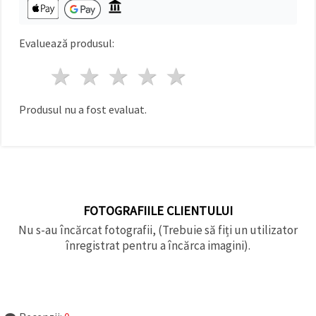
făcând clic
pe butonul
"Salvați"
Evaluează produsul:
Аcceptati
1 stea
2 stele
3 stele
4 stele
5 stele
toate!
Setări
Produsul nu a fost evaluat.
FOTOGRAFIILE CLIENTULUI
Nu s-au încărcat fotografii, (Trebuie să fiți un utilizator
înregistrat pentru a încărca imagini).