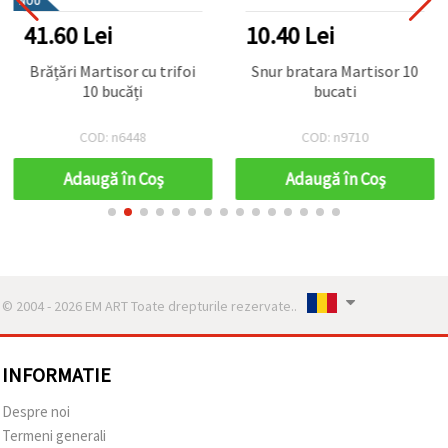
NOU
41.60 Lei
10.40 Lei
Brățări Martisor cu trifoi
Snur bratara Martisor 10
10 bucăți
bucati
COD: n6448
COD: n9710
Adaugă în Coş
Adaugă în Coş
© 2004 - 2026 EM ART Toate drepturile rezervate..
INFORMATIE
Despre noi
Termeni generali