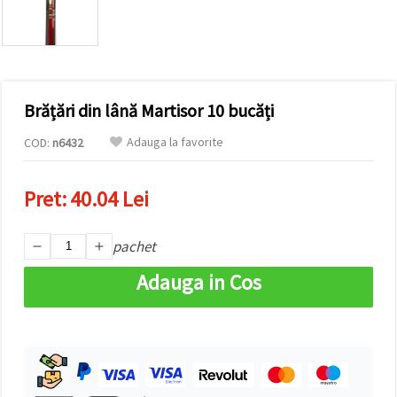
conținut și
reclame
mai
relevante,
inclusiv cu
ajutorul
partenerilor
Brățări din lână Martisor 10 bucăți
noștri de
analiză și
marketing.
Adauga la favorite
COD:
n6432
Puteți fi de
acord să
utilizați
Pret:
40.04 Lei
toate
cookie -
urile făcând
pachet
clic pe
"acceptati
toate!" Sau
Adauga in Cos
să vă
indicați
preferințele
în setări
selectând
un tip de
cookie -uri
dat și