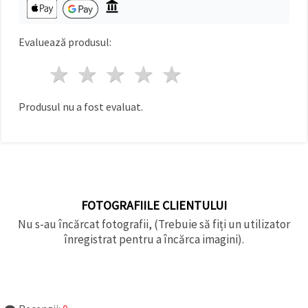
făcând clic
pe butonul
"Salvați"
Evaluează produsul:
Аcceptati
1 stea
2 stele
3 stele
4 stele
5 stele
toate!
Setări
Produsul nu a fost evaluat.
FOTOGRAFIILE CLIENTULUI
Nu s-au încărcat fotografii, (Trebuie să fiți un utilizator
înregistrat pentru a încărca imagini).