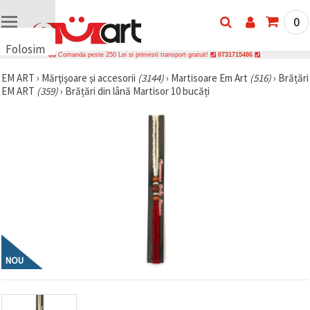
0
Folosim
Comanda peste 250 Lei si primesti transport gratuit!
0731715486
cookie-
EM ART
›
Mărţişoare și accesorii
(3144)
›
Martisoare Em Art
(516)
›
Brățări
uri
EM ART
(359)
›
Brățări din lână Martisor 10 bucăți
🍪 Folosim
cookie-uri
și
tehnologii
similare
pentru a
asigura
funcționarea
corectă a
site-ului,
pentru a vă
îmbunătăți
experiența
și, cu
acordul
NOU
dumneavoastră,
pentru a
analiza
traficul și a
afișa