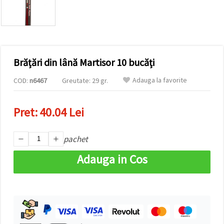
conținut și
reclame
mai
relevante,
inclusiv cu
ajutorul
partenerilor
Brățări din lână Martisor 10 bucăți
noștri de
analiză și
marketing.
Adauga la favorite
COD:
n6467
Greutate: 29 gr.
Puteți fi de
acord să
utilizați
Pret:
40.04 Lei
toate
cookie -
urile făcând
pachet
clic pe
"acceptati
toate!" Sau
Adauga in Cos
să vă
indicați
preferințele
în setări
selectând
un tip de
cookie -uri
dat și