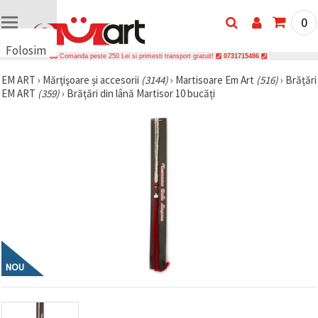
0
Folosim
Comanda peste 250 Lei si primesti transport gratuit!
0731715486
cookie-
EM ART
›
Mărţişoare și accesorii
(3144)
›
Martisoare Em Art
(516)
›
Brățări
uri
EM ART
(359)
›
Brățări din lână Martisor 10 bucăți
🍪 Folosim
cookie-uri
și
tehnologii
similare
pentru a
asigura
funcționarea
corectă a
site-ului,
pentru a vă
îmbunătăți
experiența
și, cu
acordul
NOU
dumneavoastră,
pentru a
analiza
traficul și a
afișa