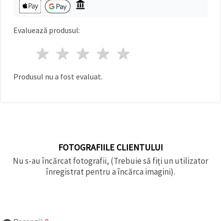
făcând clic
pe butonul
"Salvați"
Evaluează produsul:
Аcceptati
1 stea
2 stele
3 stele
4 stele
5 stele
toate!
Setări
Produsul nu a fost evaluat.
FOTOGRAFIILE CLIENTULUI
Nu s-au încărcat fotografii, (Trebuie să fiți un utilizator
înregistrat pentru a încărca imagini).