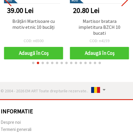
NOU
NOU
39.00 Lei
20.80 Lei
Brățări Martisoare cu
Martisor bratara
motiv etnic 10 bucăți
impletitura BZCH 10
bucati
COD: n6500
COD: n4159
Adaugă în Coş
Adaugă în Coş
© 2004 - 2026 EM ART Toate drepturile rezervate..
INFORMATIE
Despre noi
Termeni generali