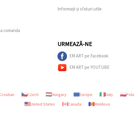
e
Informații și sfaturi utile
 la comanda
URMEAZĂ-NE
EM ART pe Facebook
EM ART pe YOUTUBE
Croatian
Czech
Hungary
Europe
Italy
Pol
United States
Canada
Moldova