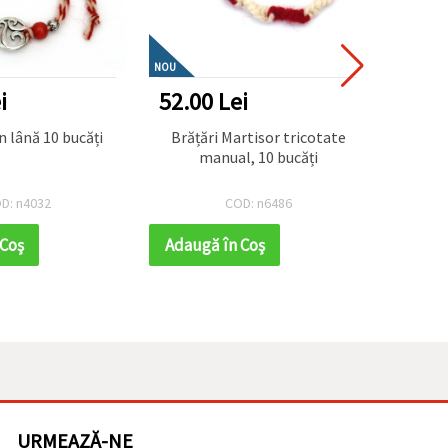
NOU
i
52.00 Lei
39.0
n lână 10 bucăți
Brățări Martisor tricotate
Brăța
manual, 10 bucăți
D: n4032
COD: n6486
 Coş
Adaugă în Coş
Adaug
URMEAZĂ-NE