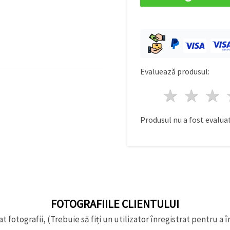
Evaluează produsul:
1 stea
2 st
Produsul nu a fost evaluat
FOTOGRAFIILE CLIENTULUI
t fotografii, (Trebuie să fiți un utilizator înregistrat pentru a î