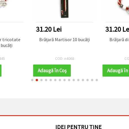
31.20 Lei
31.20 Le
r tricotate
Brățară Martisor 10 bucăți
Brățară di
 bucăți
445
COD: n4068
CO
Adaugă în Coş
Adaugă în
IDEI PENTRU TINE