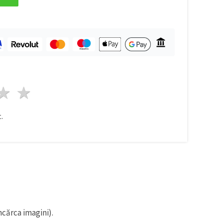
ele
3 stele
4 stele
5 stele
.
ncărca imagini).