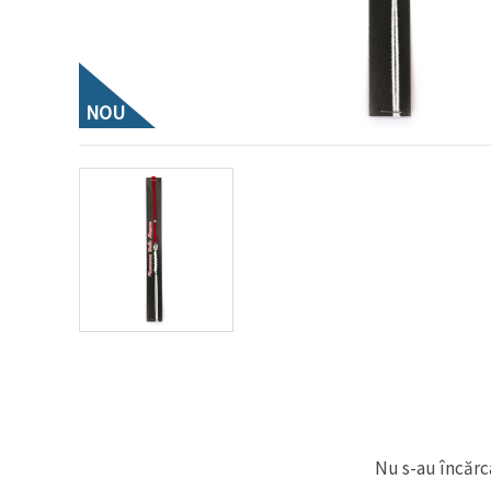
conținut și
reclame
mai
relevante,
inclusiv cu
ajutorul
NOU
partenerilor
noștri de
analiză și
marketing.
Puteți fi de
acord să
utilizați
toate
cookie -
urile făcând
clic pe
"acceptati
toate!" Sau
să vă
indicați
preferințele
în setări
selectând
un tip de
cookie -uri
Nu s-au încărca
dat și