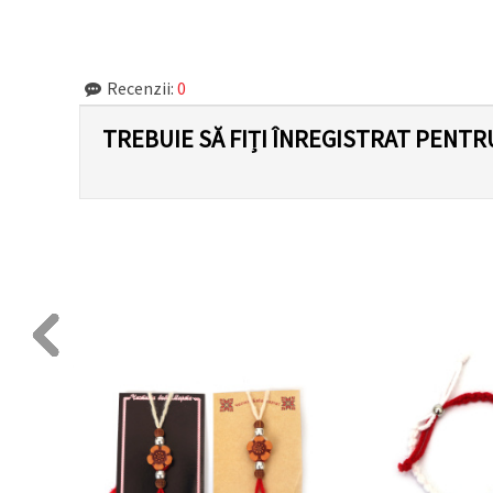
făcând clic
pe butonul
"Salvați"
Recenzii:
0
Аcceptati
toate!
TREBUIE SĂ FIȚI ÎNREGISTRAT PENTR
Setări