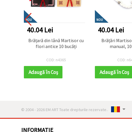
NOU
NOU
40.04 Lei
40.04 Lei
Brățară din lână Martisor cu
Brățări Martiso
e 10
flori antice 10 bucăți
manual, 10
COD: n4365
COD: n6
Adaugă în Coş
Adaugă în Coş
© 2004 - 2026 EM ART Toate drepturile rezervate..
INFORMATIE