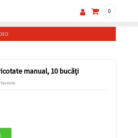
0
IDEO
tricotate manual, 10 bucăți
 favorite
s