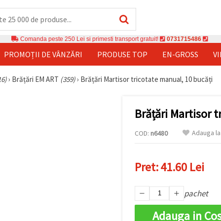
Comanda peste 250 Lei si primesti transport gratuit!
0731715486
PROMOȚII DE VÂNZĂRI
PRODUSE TOP
EN-GROSS
V
16)
›
Brățări EM ART
(359)
›
Brățări Martisor tricotate manual, 10 bucăți
Brățări Martisor 
Adauga la
COD:
n6480
Pret:
41.60 Lei
pachet
Adauga in Co