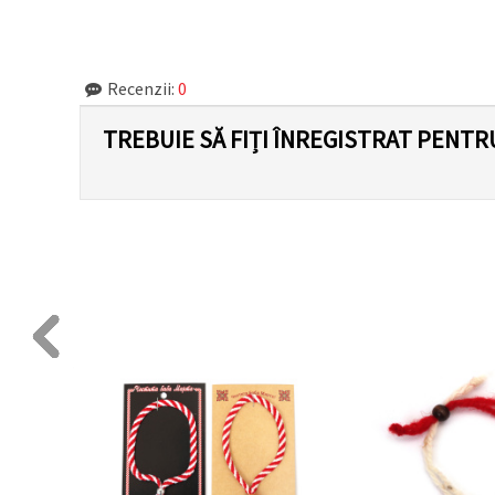
făcând clic
pe butonul
"Salvați"
Recenzii:
0
Аcceptati
toate!
TREBUIE SĂ FIȚI ÎNREGISTRAT PENTR
Setări