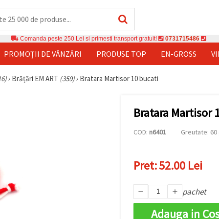
Comanda peste 250 Lei si primesti transport gratuit!
0731715486
PROMOȚII DE VÂNZĂRI
PRODUSE TOP
EN-GROSS
V
16)
›
Brățări EM ART
(359)
›
Bratara Martisor 10 bucati
Bratara Martisor 
COD:
n6401
Greutate: 60 
Pret:
52.00 Lei
pachet
Adauga in Co