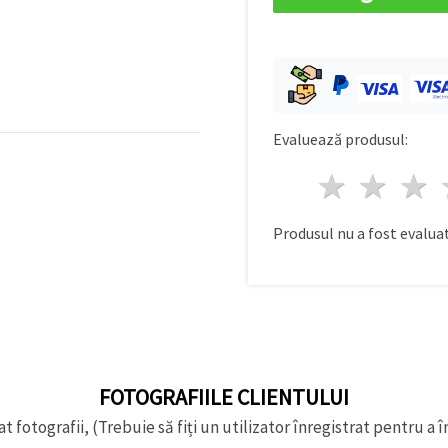
Evaluează produsul:
1 stea
2 st
Produsul nu a fost evaluat
FOTOGRAFIILE CLIENTULUI
t fotografii, (Trebuie să fiți un utilizator înregistrat pentru a î