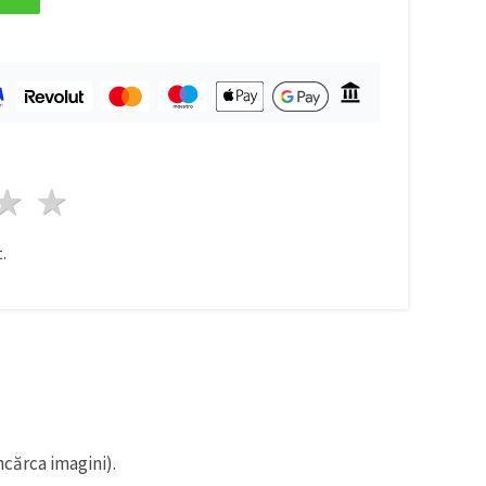
ele
3 stele
4 stele
5 stele
.
ncărca imagini).