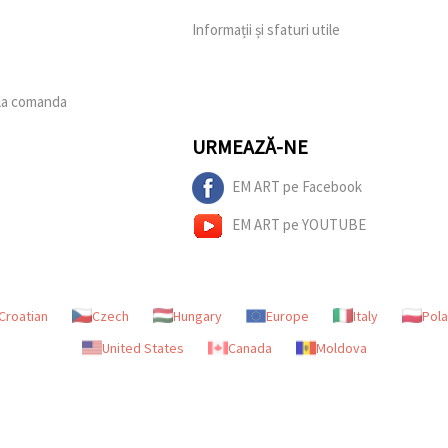
e
Informații și sfaturi utile
 la comanda
URMEAZĂ-NE
EM ART pe Facebook
EM ART pe YOUTUBE
Croatian
Czech
Hungary
Europe
Italy
Pol
United States
Canada
Moldova