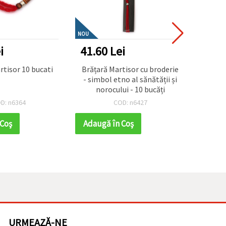
NOU
i
41.60 Lei
10.4
rtisor 10 bucati
Brățară Martisor cu broderie
Snur
- simbol etno al sănătății și
norocului - 10 bucăți
D: n6364
COD: n6427
 Coş
Adaugă în Coş
Adaug
URMEAZĂ-NE