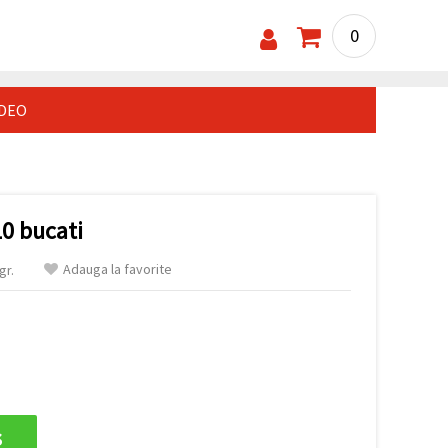
0
IDEO
10 bucati
Adauga la favorite
gr.
s