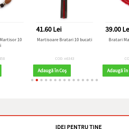
41.60 Lei
39.00 Le
 Martisor 10
Martisoare Bratari 10 bucati
Bratari Ma
i
458
COD: n6343
CO
Adaugă în Coş
Adaugă în
IDEI PENTRU TINE