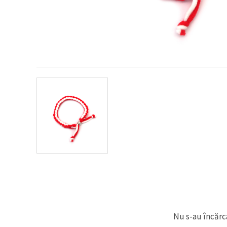
conținut și
reclame
mai
relevante,
inclusiv cu
ajutorul
partenerilor
noștri de
analiză și
marketing.
Puteți fi de
acord să
utilizați
toate
cookie -
urile făcând
clic pe
"acceptati
toate!" Sau
să vă
indicați
preferințele
în setări
selectând
un tip de
cookie -uri
Nu s-au încărca
dat și