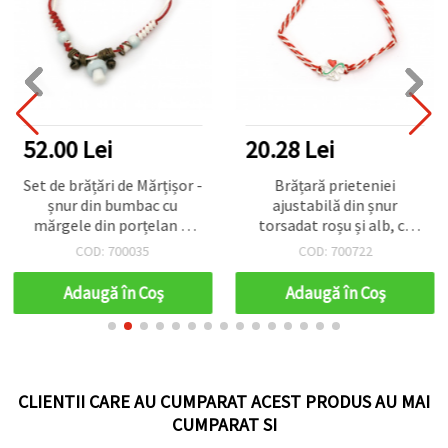
52.00 Lei
20.28 Lei
Set de brățări de Mărțișor -
Brățară prieteniei
șnur din bumbac cu
ajustabilă din șnur
mărgele din porțelan și
torsadat roșu și alb, cu
metal - 10 buc.
pandantive din aliaj
COD: 700035
COD: 700722
culoare argintie: trifoi cu
trei foi, inimă și infinit
Adaugă în Coş
Adaugă în Coş
CLIENTII CARE AU CUMPARAT ACEST PRODUS AU MAI
CUMPARAT SI