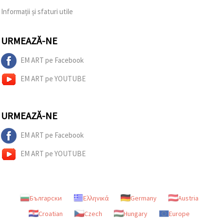
Informații și sfaturi utile
URMEAZĂ-NE
EM ART pe Facebook
EM ART pe YOUTUBE
URMEAZĂ-NE
EM ART pe Facebook
EM ART pe YOUTUBE
Български
Ελληνικά
Germany
Austria
Croatian
Czech
Hungary
Europe