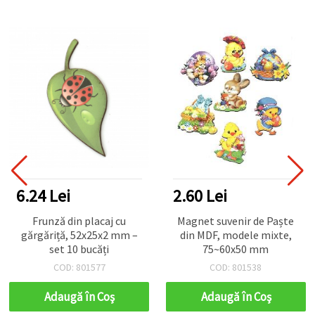
6.24 Lei
2.60 Lei
Frunză din placaj cu
Magnet suvenir de Paște
gărgăriță, 52x25x2 mm –
din MDF, modele mixte,
set 10 bucăți
75~60x50 mm
COD: 801577
COD: 801538
Adaugă în Coş
Adaugă în Coş