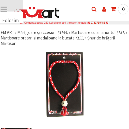
0
Folosim
Comanda peste 250 Lei si primesti transport gratuit!
0731715486
cookie-
EM ART
›
Mărţişoare și accesorii
(3144)
›
Martisoare cu amanuntul
(181)
›
uri
Martisoare bratari si medalioane la bucata
(155)
›
Șnur de brățară
🍪 Folosim
Martisor
cookie-uri
și
tehnologii
similare
pentru a
asigura
funcționarea
corectă a
site-ului,
pentru a vă
îmbunătăți
experiența
și, cu
acordul
dumneavoastră,
pentru a
analiza
traficul și a
afișa