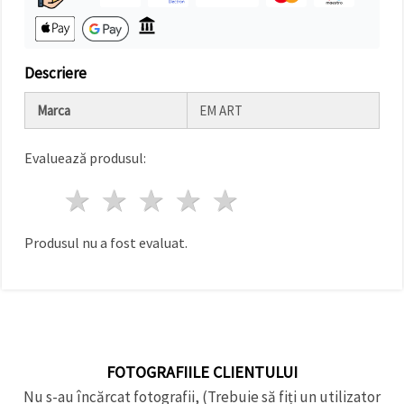
făcând clic
pe butonul
"Salvați"
Descriere
Аcceptati
toate!
Marca
EM ART
Setări
Evaluează produsul:
1 stea
2 stele
3 stele
4 stele
5 stele
Produsul nu a fost evaluat.
FOTOGRAFIILE CLIENTULUI
Nu s-au încărcat fotografii, (Trebuie să fiți un utilizator