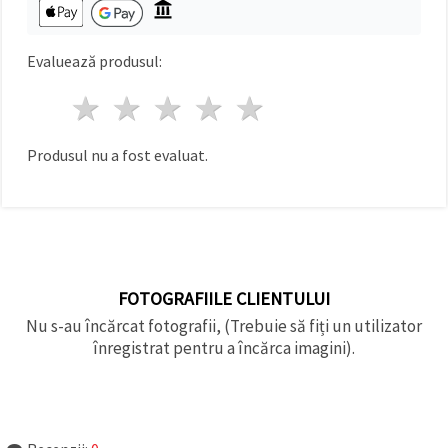
făcând clic
pe butonul
"Salvați"
Evaluează produsul:
Аcceptati
1 stea
2 stele
3 stele
4 stele
5 stele
toate!
Setări
Produsul nu a fost evaluat.
FOTOGRAFIILE CLIENTULUI
Nu s-au încărcat fotografii, (Trebuie să fiți un utilizator
înregistrat pentru a încărca imagini).