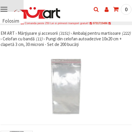
0
Folosim
Comanda peste 250 Lei si primesti transport gratuit!
0731715486
cookie-
EM ART
›
Mărţişoare și accesorii
(3151)
›
Ambalaj pentru martisoare
(222)
uri
›
Celofan cu bandă
(11)
›
Pungi din celofan autoadezive 10x20 cm +
🍪 Folosim
clapetă 3 cm, 30 microni - Set de 200 bucăți
cookie-uri
și
tehnologii
similare
pentru a
asigura
funcționarea
corectă a
site-ului,
pentru a vă
îmbunătăți
experiența
și, cu
acordul
dumneavoastră,
pentru a
analiza
traficul și a
afișa