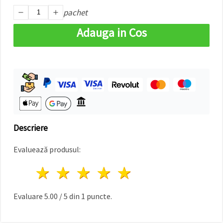
făcând clic
pachet
pe butonul
"Salvați"
Adauga in Cos
Аcceptati
toate!
Setări
Descriere
Evaluează produsul:
1 stea
2 stele
3 stele
4 stele
5 stele
Evaluare
5.00
/
5
din
1
puncte.