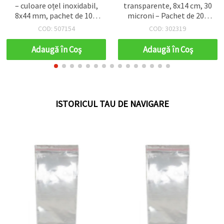
– culoare oțel inoxidabil,
transparente, 8x14 cm, 30
8x44 mm, pachet de 10 –
microni – Pachet de 200
Coafură & Accesorii
bucăți
COD: 507154
COD: 302319
Adaugă în Coş
Adaugă în Coş
ISTORICUL TAU DE NAVIGARE