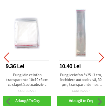
9.36 Lei
10.40 Lei
Pungi din celofan
Pungi celofan 5x25+3 cm,
transparente 10x10+3 cm
închidere autoadezivă, 30
cu clapetă autoadezivă,
µm, transparente – set
grosime 30 microni,
200 buc.
COD: 302221
COD: 302207
pachet de 200 bucăți
Adaugă în Coş
Adaugă în Coş