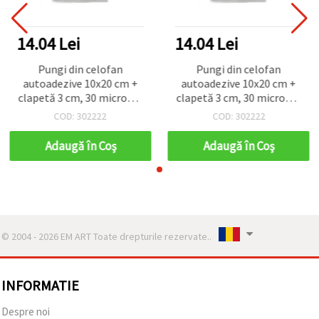
14.04 Lei
14.04 Lei
Pungi din celofan
Pungi din celofan
autoadezive 10x20 cm +
autoadezive 10x20 cm +
clapetă 3 cm, 30 microni -
clapetă 3 cm, 30 microni -
Set de 200 bucăți
Set de 200 bucăți
COD: 302222
COD: 302222
Adaugă în Coş
Adaugă în Coş
© 2004 - 2026 EM ART Toate drepturile rezervate..
INFORMATIE
Despre noi