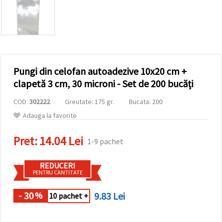
conținut și
reclame
mai
relevante,
inclusiv cu
ajutorul
partenerilor
noștri de
Pungi din celofan autoadezive 10x20 cm +
analiză și
marketing.
clapetă 3 cm, 30 microni - Set de 200 bucăți
Puteți fi de
acord să
COD:
302222
Greutate: 175 gr.
Bucata: 200
utilizați
toate
Adauga la favorite
cookie -
urile făcând
Pret:
14.04 Lei
clic pe
1-9 pachet
"acceptati
toate!" Sau
să vă
REDUCERI
indicați
PENTRU CANTITATE
preferințele
în setări
selectând
- 30
9.83 Lei
%
10 pachet +
un tip de
cookie -uri
dat și