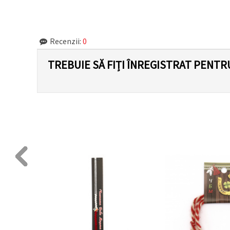
făcând clic
pe butonul
"Salvați"
Recenzii:
0
Аcceptati
toate!
TREBUIE SĂ FIȚI ÎNREGISTRAT PENTR
Setări