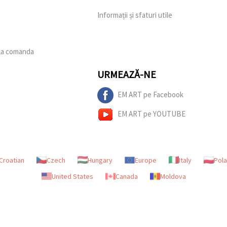
e
Informații și sfaturi utile
 la comanda
URMEAZĂ-NE
EM ART pe Facebook
EM ART pe YOUTUBE
Croatian
Czech
Hungary
Europe
Italy
Pol
United States
Canada
Moldova