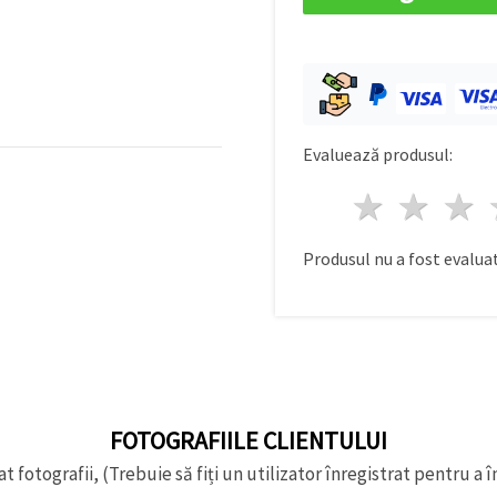
Evaluează produsul:
1 stea
2 st
Produsul nu a fost evaluat
FOTOGRAFIILE CLIENTULUI
t fotografii, (Trebuie să fiți un utilizator înregistrat pentru a î