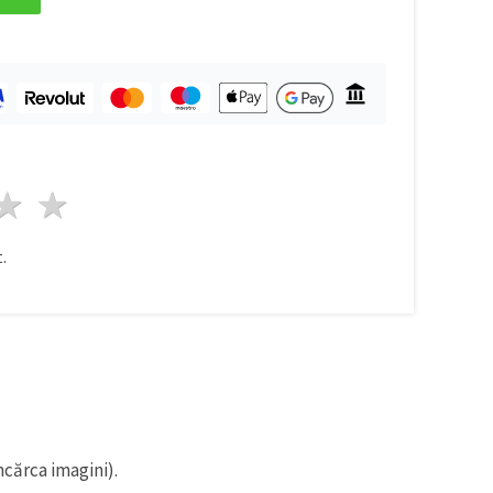
ele
3 stele
4 stele
5 stele
.
ncărca imagini).