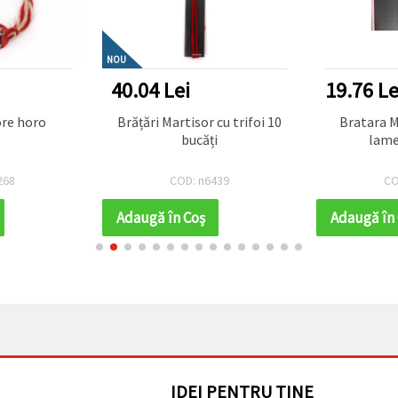
NOU
40.04 Lei
19.76 Le
ore horo
Brățări Martisor cu trifoi 10
Bratara M
bucăți
lame
268
COD: n6439
CO
Adaugă în Coş
Adaugă în
IDEI PENTRU TINE