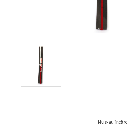
conținut și
reclame
mai
relevante,
inclusiv cu
ajutorul
partenerilor
noștri de
analiză și
marketing.
Puteți fi de
acord să
utilizați
toate
cookie -
urile făcând
clic pe
"acceptati
toate!" Sau
să vă
indicați
preferințele
în setări
selectând
un tip de
cookie -uri
Nu s-au încărca
dat și