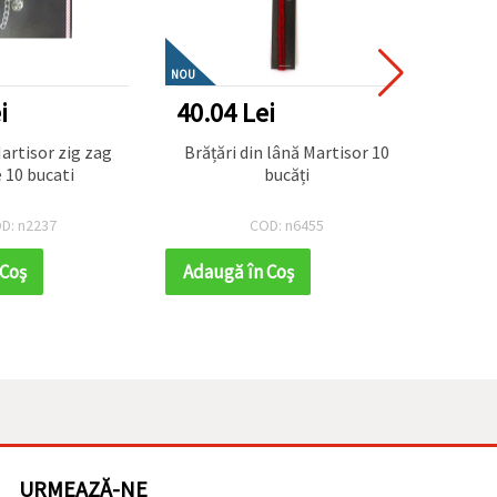
NOU
i
40.04 Lei
41.6
artisor zig zag
Brățări din lână Martisor 10
Martis
 10 bucati
bucăți
D: n2237
COD: n6455
 Coş
Adaugă în Coş
Adaug
URMEAZĂ-NE