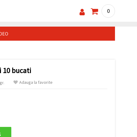
0
IDEO
i 10 bucati
Adauga la favorite
gr.
s