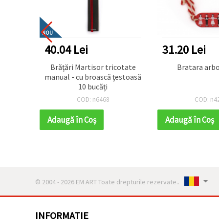
NOU
40.04 Lei
31.20 Lei
Brățări Martisor tricotate
Bratara arb
manual - cu broască țestoasă
10 bucăți
COD: n6468
COD: n4
Adaugă în Coş
Adaugă în Coş
© 2004 - 2026 EM ART Toate drepturile rezervate..
INFORMATIE