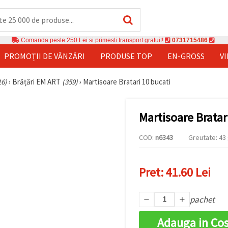
Comanda peste 250 Lei si primesti transport gratuit!
0731715486
PROMOȚII DE VÂNZĂRI
PRODUSE TOP
EN-GROSS
V
16)
›
Brățări EM ART
(359)
›
Martisoare Bratari 10 bucati
Martisoare Bratar
COD:
n6343
Greutate: 43 
Pret:
41.60 Lei
pachet
Adauga in Co