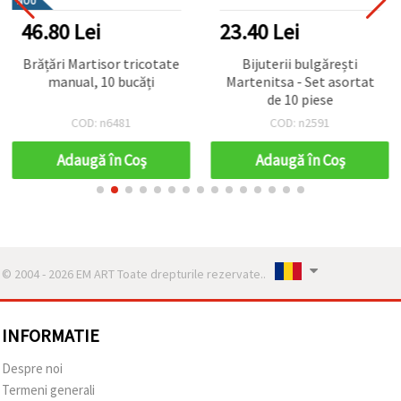
NOU
46.80 Lei
23.40 Lei
Brățări Martisor tricotate
Bijuterii bulgărești
manual, 10 bucăți
Martenitsa - Set asortat
de 10 piese
COD: n6481
COD: n2591
Adaugă în Coş
Adaugă în Coş
© 2004 - 2026 EM ART Toate drepturile rezervate..
INFORMATIE
Despre noi
Termeni generali