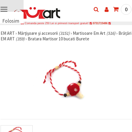
0
Folosim
Comanda peste 250 Lei si primesti transport gratuit!
0731715486
cookie-
EM ART
›
Mărţişoare și accesorii
(3151)
›
Martisoare Em Art
(516)
›
Brățări
uri
EM ART
(359)
›
Bratara Martisor 10 bucati Burete
🍪 Folosim
cookie-uri
și
tehnologii
similare
pentru a
asigura
funcționarea
corectă a
site-ului,
pentru a vă
îmbunătăți
experiența
și, cu
acordul
dumneavoastră,
pentru a
analiza
traficul și a
afișa