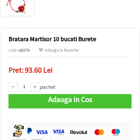
conținut și
reclame
mai
relevante,
inclusiv cu
ajutorul
partenerilor
Bratara Martisor 10 bucati Burete
noștri de
analiză și
marketing.
Adauga la favorite
COD:
n6379
Puteți fi de
acord să
utilizați
Pret:
93.60 Lei
toate
cookie -
urile făcând
pachet
clic pe
"acceptati
toate!" Sau
Adauga in Cos
să vă
indicați
preferințele
în setări
selectând
un tip de
cookie -uri
dat și