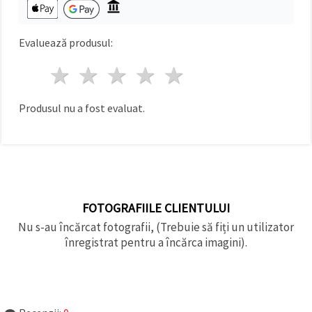
făcând clic
pe butonul
"Salvați"
Evaluează produsul:
Аcceptati
1 stea
2 stele
3 stele
4 stele
5 stele
toate!
Setări
Produsul nu a fost evaluat.
FOTOGRAFIILE CLIENTULUI
Nu s-au încărcat fotografii, (Trebuie să fiți un utilizator
înregistrat pentru a încărca imagini).