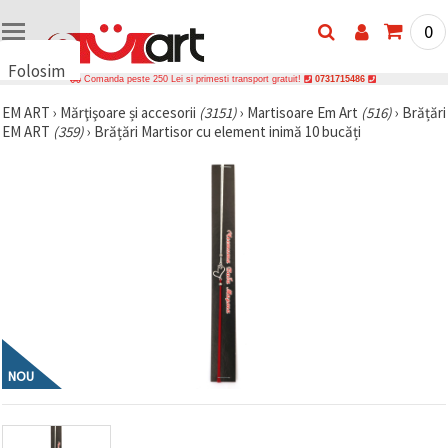
0
Folosim
Comanda peste 250 Lei si primesti transport gratuit!
0731715486
cookie-
EM ART
›
Mărţişoare și accesorii
(3151)
›
Martisoare Em Art
(516)
›
Brățări
uri
EM ART
(359)
›
Brățări Martisor cu element inimă 10 bucăți
🍪 Folosim
cookie-uri
și
tehnologii
similare
pentru a
asigura
funcționarea
corectă a
site-ului,
pentru a vă
îmbunătăți
experiența
și, cu
acordul
NOU
dumneavoastră,
pentru a
analiza
traficul și a
afișa