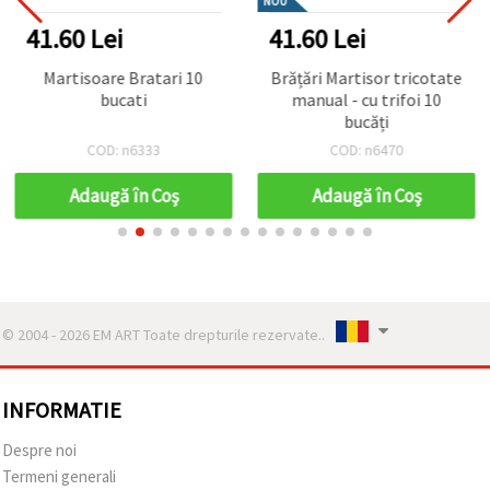
NOU
41.60 Lei
41.60 Lei
Martisoare Bratari 10
Brățări Martisor tricotate
bucati
manual - cu trifoi 10
bucăți
COD: n6333
COD: n6470
Adaugă în Coş
Adaugă în Coş
© 2004 - 2026 EM ART Toate drepturile rezervate..
INFORMATIE
Despre noi
Termeni generali