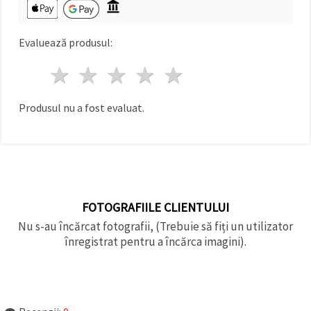
făcând clic
pe butonul
"Salvați"
Evaluează produsul:
Аcceptati
1 stea
2 stele
3 stele
4 stele
5 stele
toate!
Setări
Produsul nu a fost evaluat.
FOTOGRAFIILE CLIENTULUI
Nu s-au încărcat fotografii, (Trebuie să fiți un utilizator
înregistrat pentru a încărca imagini).