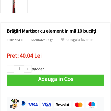
conținut și
reclame
mai
relevante,
inclusiv cu
ajutorul
partenerilor
Brățări Martisor cu element inimă 10 bucăți
noștri de
analiză și
marketing.
Adauga la favorite
COD:
n6438
Greutate: 32 gr.
Puteți fi de
acord să
utilizați
Pret:
40.04 Lei
toate
cookie -
urile făcând
pachet
clic pe
"acceptati
toate!" Sau
Adauga in Cos
să vă
indicați
preferințele
în setări
selectând
un tip de
cookie -uri
dat și