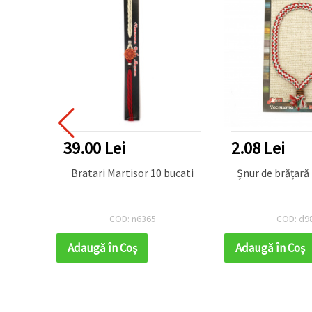
39.00 Lei
2.08 Lei
enitsa
Bratari Martisor 10 bucati
Șnur de brățară
COD: n6365
COD: d9
Adaugă în Coş
Adaugă în Coş