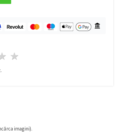
ele
3 stele
4 stele
5 stele
.
ncărca imagini).