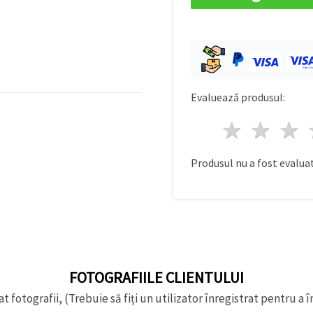
Evaluează produsul:
1 stea
2 st
Produsul nu a fost evaluat
FOTOGRAFIILE CLIENTULUI
t fotografii, (Trebuie să fiți un utilizator înregistrat pentru a î