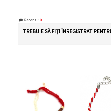
făcând clic
pe butonul
"Salvați"
Recenzii:
0
Аcceptati
toate!
TREBUIE SĂ FIȚI ÎNREGISTRAT PENTR
Setări