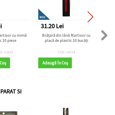
NOU
i
31.20 Lei
41.6
rtisor cu inimă
Brățară din lână Martisor cu
Martis
c 10 piese
placă de plastic 10 bucăți
D: n2826
COD: n4154
 Coş
Adaugă în Coş
Adaug
PARAT SI