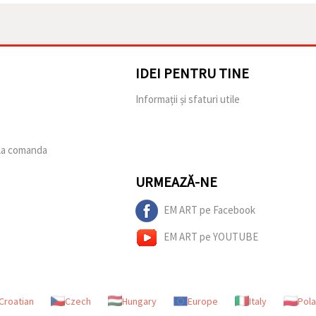
IDEI PENTRU TINE
e
Informații și sfaturi utile
 la comanda
URMEAZĂ-NE
EM ART pe Facebook
EM ART pe YOUTUBE
Croatian
Czech
Hungary
Europe
Italy
Pol