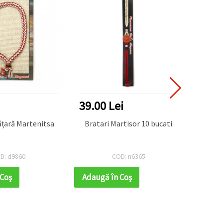
39.00 Lei
ățară Martenitsa
Bratari Martisor 10 bucati
D: d9860
COD: n6365
 Coş
Adaugă în Coş