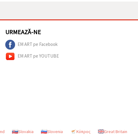
URMEAZĂ-NE
EM ART pe Facebook
EM ART pe YOUTUBE
and
Slovakia
Slovenia
Κύπρος
Great Britain