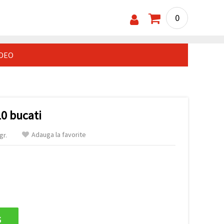
0
IDEO
10 bucati
Adauga la favorite
gr.
s