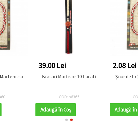
39.00 Lei
2.08 Lei
 Martenitsa
Bratari Martisor 10 bucati
Șnur de br
860
COD: n6365
CO
Adaugă în Coş
Adaugă în