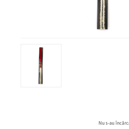
conținut și
reclame
mai
relevante,
inclusiv cu
ajutorul
partenerilor
noștri de
analiză și
marketing.
Puteți fi de
acord să
utilizați
toate
cookie -
urile făcând
clic pe
"acceptati
toate!" Sau
să vă
indicați
preferințele
în setări
selectând
un tip de
cookie -uri
Nu s-au încărca
dat și