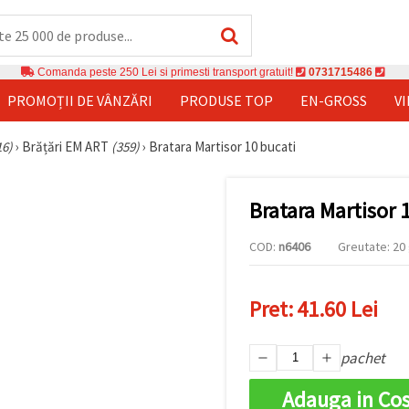
Comanda peste 250 Lei si primesti transport gratuit!
0731715486
PROMOȚII DE VÂNZĂRI
PRODUSE TOP
EN-GROSS
V
16)
›
Brățări EM ART
(359)
›
Bratara Martisor 10 bucati
Bratara Martisor 
COD:
n6406
Greutate: 20 
Pret:
41.60 Lei
pachet
Adauga in Co