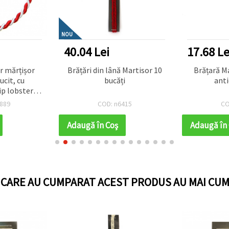
NOU
40.04 Lei
17.68 Le
r mărțișor
Brățări din lână Martisor 10
Brățară Ma
ucit, cu
bucăți
anti
ip lobster
eglabil - set
889
COD: n6415
CO
căți
Adaugă în Coş
Adaugă în
I CARE AU CUMPARAT ACEST PRODUS AU MAI CUM