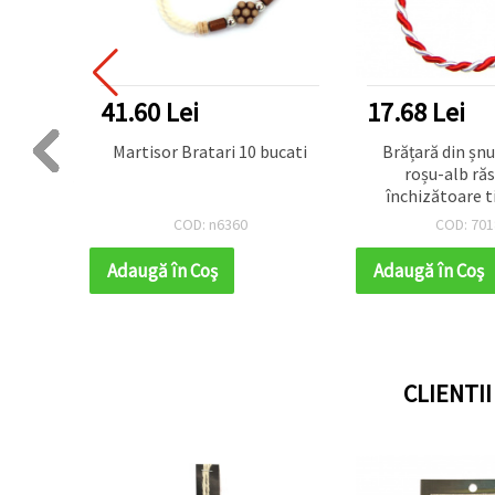
41.60 Lei
17.68 Lei
bucati
Martisor Bratari 10 bucati
Brățară din șnu
roșu-alb răs
închizătoare t
argintie și lanț r
COD: n6360
COD: 701
de 10 bu
Adaugă în Coş
Adaugă în Coş
CLIENTI