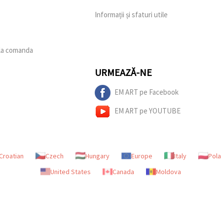
e
Informații și sfaturi utile
 la comanda
URMEAZĂ-NE
EM ART pe Facebook
EM ART pe YOUTUBE
Croatian
Czech
Hungary
Europe
Italy
Pol
United States
Canada
Moldova