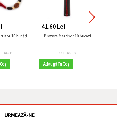
i
41.60 Lei
33.8
rtisor 10 bucăți
Bratara Martisor 10 bucati
Brăț
mar
porțe
D: n6419
COD: n6398
 Coş
Adaugă în Coş
Adaug
URMEAZĂ-NE