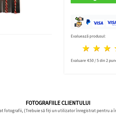
Evaluează produsul:
1 stea
2 st
Evaluare
4.50
/
5
din
2
punc
FOTOGRAFIILE CLIENTULUI
t fotografii, (Trebuie să fiți un utilizator înregistrat pentru a î