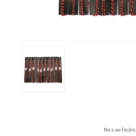
conținut și
reclame
mai
relevante,
inclusiv cu
ajutorul
partenerilor
noștri de
analiză și
marketing.
Puteți fi de
acord să
utilizați
toate
cookie -
urile făcând
clic pe
"acceptati
toate!" Sau
să vă
indicați
preferințele
în setări
selectând
un tip de
cookie -uri
Nu s-au încărca
dat și