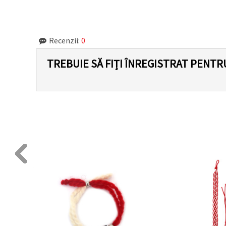
făcând clic
pe butonul
"Salvați"
Recenzii:
0
Аcceptati
toate!
TREBUIE SĂ FIȚI ÎNREGISTRAT PENTR
Setări