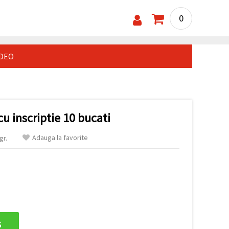
0
IDEO
cu inscriptie 10 bucati
Adauga la favorite
gr.
s