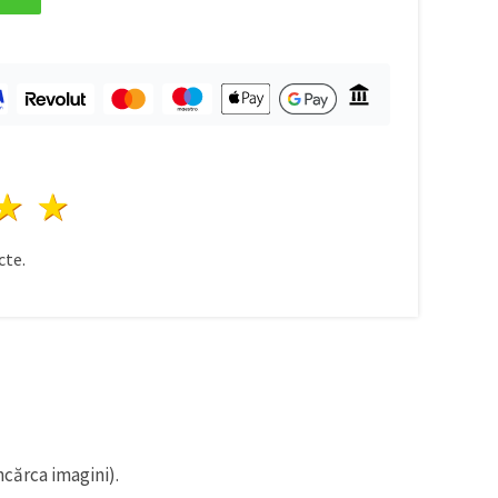
ele
3 stele
4 stele
5 stele
te.
ncărca imagini).