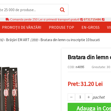
Comanda peste 250 Lei si primesti transport gratuit!
0731715486
PROMOȚII DE VÂNZĂRI
PRODUSE TOP
EN-GROSS
V
16)
›
Brățări EM ART
(359)
›
Bratara din lemn cu inscriptie 10 bucati
Bratara din lemn 
COD:
n4095
Greutate: 30 
Pret:
31.20 Lei
pachet
Adauga in Co