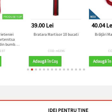
PRODUSE TOP
NOU
39.00 Lei
40.04 Le
rieteniei
Bratara Martisor 10 bucati
Brățări Ma
rtenitsa
i din bumbac
acrame,
197
COD: n6396
CO
x. 20 cm),
alismane de
Adaugă în Coş
Adaugă în
imăvară
IDEI PENTRU TINE