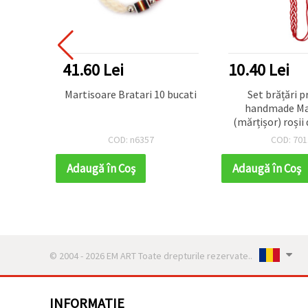
41.60 Lei
10.40 Lei
or cu
Martisoare Bratari 10 bucati
Set brățări p
ăți
handmade Ma
(mărțișor) roși
împletit, m
COD: n6357
COD: 701
reglabile (apro
Baba Marta – t
Adaugă în Coş
Adaugă în Coş
noroc de pr
© 2004 - 2026 EM ART Toate drepturile rezervate..
INFORMATIE