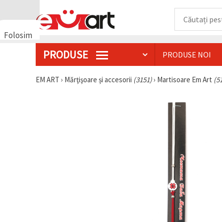
Folosim
cookie-
PRODUSE
PRODUSE NOI
uri
🍪 Folosim
cookie-uri
EM ART
›
Mărţişoare și accesorii
(3151)
›
Martisoare Em Art
(5
și
tehnologii
similare
pentru a
asigura
funcționarea
corectă a
site-ului,
pentru a vă
îmbunătăți
experiența
și, cu
acordul
dumneavoastră,
pentru a
analiza
traficul și a
afișa