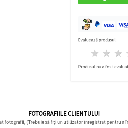
Evaluează produsul:
1 stea
2 st
Produsul nu a fost evaluat
FOTOGRAFIILE CLIENTULUI
t fotografii, (Trebuie să fiți un utilizator înregistrat pentru a î