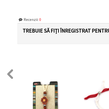
făcând clic
pe butonul
"Salvați"
Recenzii:
0
Аcceptati
toate!
TREBUIE SĂ FIȚI ÎNREGISTRAT PENTR
Setări