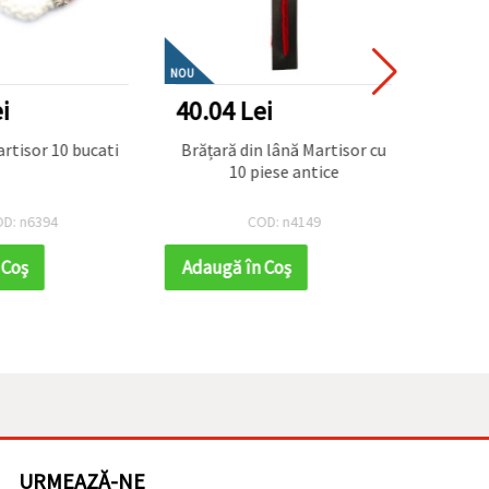
NOU
NOU
i
40.04 Lei
40.0
rtisor 10 bucati
Brățară din lână Martisor cu
Brăță
10 piese antice
D: n6394
COD: n4149
 Coş
Adaugă în Coş
Adaug
URMEAZĂ-NE