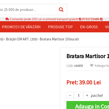
Comanda peste 250 Lei si primesti transport gratuit!
0731715486
PROMOȚII DE VÂNZĂRI
PRODUSE TOP
EN-GROSS
V
16)
›
Brățări EM ART
(359)
›
Bratara Martisor 10 bucati
Bratara Martisor 
Adauga la
COD:
n6409
Pret:
39.00 Lei
pachet
Adauga in Co