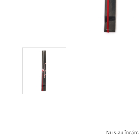
conținut și
reclame
mai
relevante,
inclusiv cu
ajutorul
partenerilor
noștri de
analiză și
marketing.
Puteți fi de
acord să
utilizați
toate
cookie -
urile făcând
clic pe
"acceptati
toate!" Sau
să vă
indicați
preferințele
în setări
selectând
un tip de
cookie -uri
Nu s-au încărca
dat și