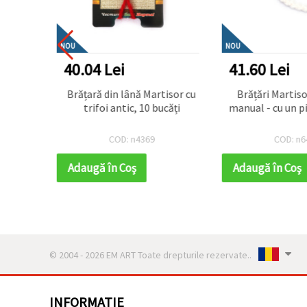
NOU
NOU
40.04 Lei
41.60 Lei
ri 10 bucati
Brățară din lână Martisor cu
Brățări Martisor tricota
trifoi antic, 10 bucăți
manual - cu un pi
COD: n4369
COD: n6
Adaugă în Coş
Adaugă în Coş
© 2004 - 2026 EM ART Toate drepturile rezervate..
INFORMATIE