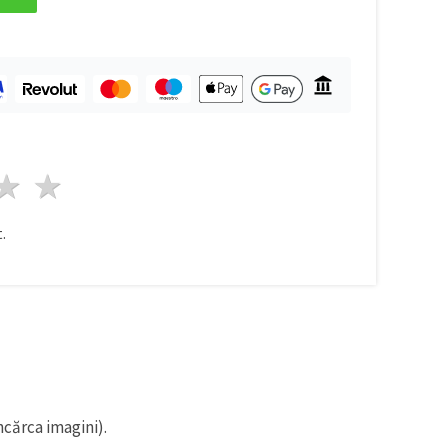
ele
3 stele
4 stele
5 stele
.
ncărca imagini).