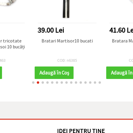
39.00 Lei
41.60 Le
te
Bratari Martisor10 bucati
Bratara Ma
soi 10 bucăți
463
COD: n6385
CO
Adaugă în Coş
Adaugă în
IDEI PENTRU TINE