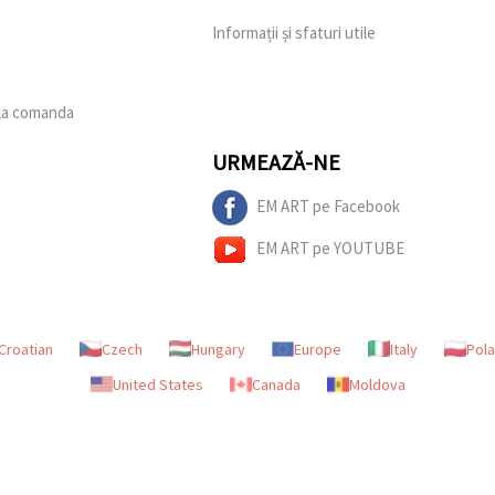
e
Informații și sfaturi utile
 la comanda
URMEAZĂ-NE
EM ART pe Facebook
EM ART pe YOUTUBE
Croatian
Czech
Hungary
Europe
Italy
Pol
United States
Canada
Moldova