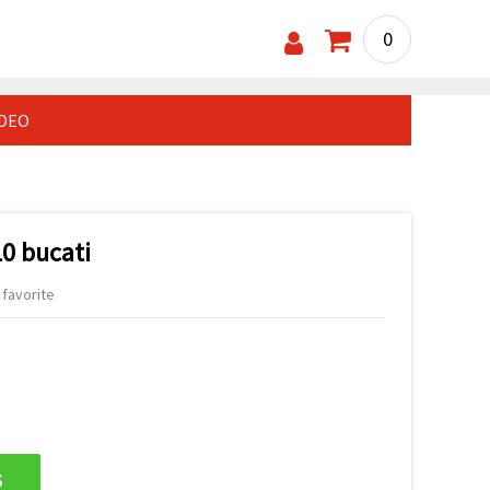
0
IDEO
10 bucati
 favorite
s