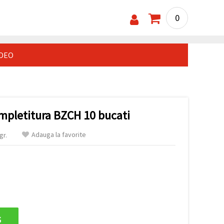
0
IDEO
impletitura BZCH 10 bucati
Adauga la favorite
gr.
s