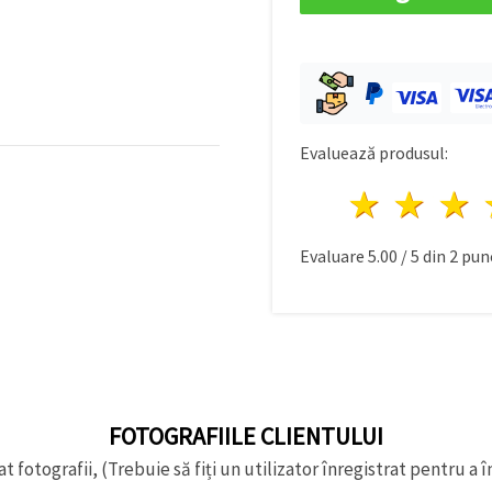
Evaluează produsul:
1 stea
2 st
Evaluare
5.00
/
5
din
2
punc
FOTOGRAFIILE CLIENTULUI
t fotografii, (Trebuie să fiți un utilizator înregistrat pentru a î