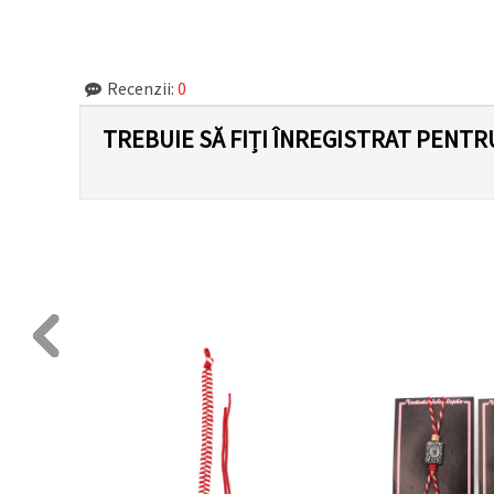
făcând clic
pe butonul
"Salvați"
Recenzii:
0
Аcceptati
toate!
TREBUIE SĂ FIȚI ÎNREGISTRAT PENTR
Setări