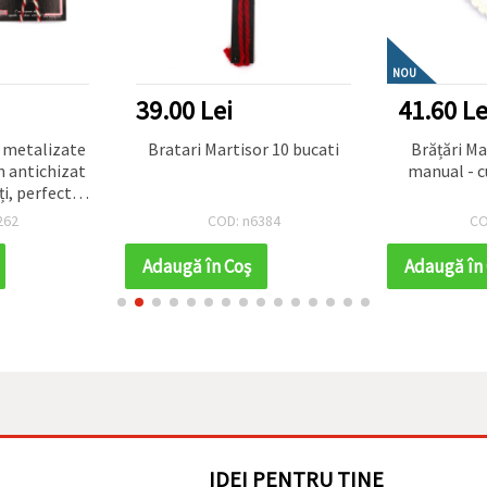
NOU
39.00 Lei
41.60 Le
e metalizate
Bratari Martisor 10 bucati
Brățări Martisor
n antichizat
manual - cu
ți, perfecte
ii handmade
262
COD: n6384
CO
e
Adaugă în Coş
Adaugă în
IDEI PENTRU TINE