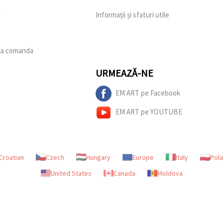
e
Informații și sfaturi utile
 la comanda
URMEAZĂ-NE
EM ART pe Facebook
EM ART pe YOUTUBE
Croatian
Czech
Hungary
Europe
Italy
Pol
United States
Canada
Moldova