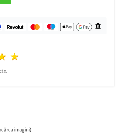
ele
3 stele
4 stele
5 stele
te.
ncărca imagini).