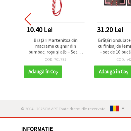
10.40 Lei
31.20 Lei
ri 10 bucati
Brățări Martenitsa din
Brățări ondulat
macrame cu șnur din
cu finisaj de lem
bumbac, roșu și alb – Set de
– set de 10 bucă
10, brățări bulgărești Baba
pentru bijuter
COD: 701791
COD: n4
Marta pentru 1 Martie
unic
Adaugă în Coş
Adaugă în Coş
© 2004 - 2026 EM ART Toate drepturile rezervate..
INFORMATIE