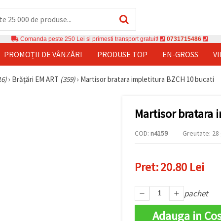
Comanda peste 250 Lei si primesti transport gratuit!
0731715486
PROMOȚII DE VÂNZĂRI
PRODUSE TOP
EN-GROSS
V
16)
›
Brățări EM ART
(359)
›
Martisor bratara impletitura BZCH 10 bucati
Martisor bratara 
COD:
n4159
Greutate: 28 
Pret:
20.80 Lei
pachet
Adauga in Co