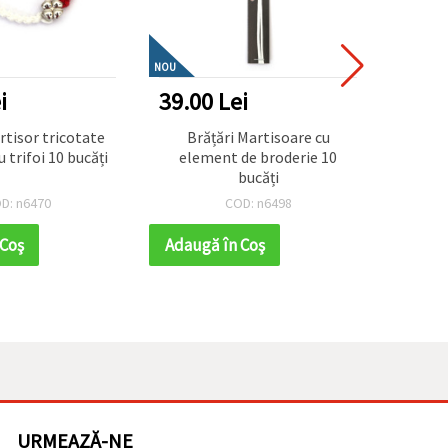
NOU
i
39.00 Lei
31.2
 tricotate
Brățări Martisoare cu
Brățar
 trifoi 10 bucăți
element de broderie 10
margel
bucăți
D: n6470
COD: n6498
 Coş
Adaugă în Coş
Adaug
URMEAZĂ-NE