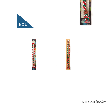
conținut și
reclame
mai
relevante,
inclusiv cu
ajutorul
NOU
partenerilor
noștri de
analiză și
marketing.
Puteți fi de
acord să
utilizați
toate
cookie -
urile făcând
clic pe
"acceptati
toate!" Sau
să vă
indicați
preferințele
în setări
selectând
un tip de
cookie -uri
Nu s-au încărca
dat și