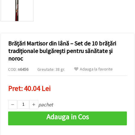
conținut și
reclame
mai
relevante,
inclusiv cu
ajutorul
partenerilor
noștri de
Brățări Martisor din lână – Set de 10 brățări
analiză și
marketing.
tradiționale bulgărești pentru sănătate și
Puteți fi de
noroc
acord să
utilizați
Adauga la favorite
COD:
n6456
Greutate: 38 gr.
toate
cookie -
urile făcând
clic pe
Pret:
40.04 Lei
"acceptati
toate!" Sau
să vă
indicați
pachet
preferințele
în setări
Adauga in Cos
selectând
un tip de
cookie -uri
dat și