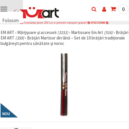
0
Folosim
Comanda peste 250 Lei si primesti transport gratuit!
0731715486
cookie-
EM ART
›
Mărţişoare și accesorii
(3151)
›
Martisoare Em Art
(516)
›
Brățări
uri
EM ART
(359)
›
Brățări Martisor din lână – Set de 10 brățări tradiționale
🍪 Folosim
bulgărești pentru sănătate și noroc
cookie-uri
și
tehnologii
similare
pentru a
asigura
funcționarea
corectă a
site-ului,
pentru a vă
îmbunătăți
experiența
și, cu
acordul
dumneavoastră,
NOU
pentru a
analiza
traficul și a
afișa