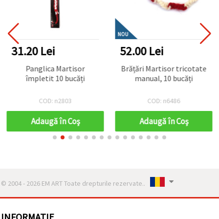
NOU
31.20 Lei
52.00 Lei
Panglica Martisor
Brățări Martisor tricotate
împletit 10 bucăți
manual, 10 bucăți
COD: n2803
COD: n6486
Adaugă în Coş
Adaugă în Coş
© 2004 - 2026 EM ART Toate drepturile rezervate..
INFORMATIE