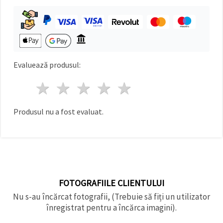
făcând clic
pe butonul
"Salvați"
Аcceptati
toate!
Evaluează produsul:
Setări
1 stea
2 stele
3 stele
4 stele
5 stele
Produsul nu a fost evaluat.
FOTOGRAFIILE CLIENTULUI
Nu s-au încărcat fotografii, (Trebuie să fiți un utilizator
înregistrat pentru a încărca imagini).