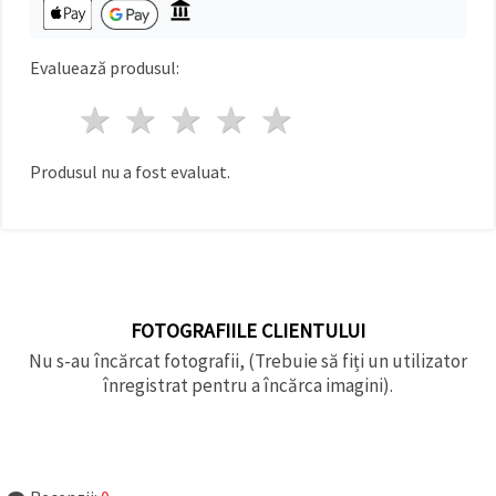
făcând clic
pe butonul
"Salvați"
Evaluează produsul:
Аcceptati
1 stea
2 stele
3 stele
4 stele
5 stele
toate!
Setări
Produsul nu a fost evaluat.
FOTOGRAFIILE CLIENTULUI
Nu s-au încărcat fotografii, (Trebuie să fiți un utilizator
înregistrat pentru a încărca imagini).