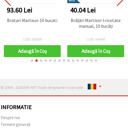
NOU
93.60 Lei
40.04 Lei
Bratari Martisor 10 bucati
Brățări Martisor tricotate
manual, 10 bucăți
COD: n6388
COD: n6445
Adaugă în Coş
Adaugă în Coş
© 2004 - 2026 EM ART Toate drepturile rezervate..
INFORMATIE
Despre noi
Termeni generali