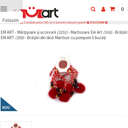
0
Folosim
Comanda peste 250 Lei si primesti transport gratuit!
0731715486
cookie-
EM ART
›
Mărţişoare și accesorii
(3151)
›
Martisoare Em Art
(516)
›
Brățări
uri
EM ART
(359)
›
Brățări din lână Martisor cu pompom 5 bucăți
🍪 Folosim
cookie-uri
și
tehnologii
similare
pentru a
asigura
funcționarea
corectă a
site-ului,
pentru a vă
îmbunătăți
experiența
și, cu
acordul
NOU
dumneavoastră,
pentru a
analiza
traficul și a
afișa