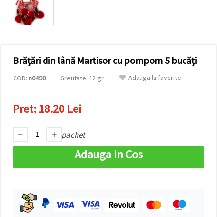
conținut și
reclame
mai
relevante,
inclusiv cu
ajutorul
partenerilor
Brățări din lână Martisor cu pompom 5 bucăți
noștri de
analiză și
marketing.
Adauga la favorite
COD:
n6490
Greutate: 12 gr.
Puteți fi de
acord să
utilizați
Pret:
18.20 Lei
toate
cookie -
urile făcând
pachet
clic pe
"acceptati
toate!" Sau
Adauga in Cos
să vă
indicați
preferințele
în setări
selectând
un tip de
cookie -uri
dat și