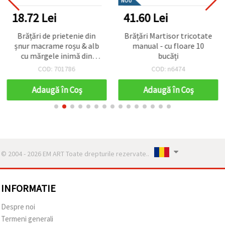
NOU
18.72 Lei
41.60 Lei
Brățări de prietenie din
Brățări Martisor tricotate
șnur macrame roșu & alb
manual - cu floare 10
cu mărgele inimă din
bucăți
plastic — Set de 10,
COD: 701786
COD: n6474
reglabile, lucrate manual;
mărime universală,
Adaugă în Coş
Adaugă în Coş
unisex; pentru Ziua
Îndrăgostiților, cadouri
pentru petreceri, proiecte
DIY
© 2004 - 2026 EM ART Toate drepturile rezervate..
INFORMATIE
Despre noi
Termeni generali