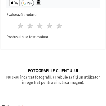
făcând clic
pe butonul
"Salvați"
Evaluează produsul:
Аcceptati
1 stea
2 stele
3 stele
4 stele
5 stele
toate!
Setări
Produsul nu a fost evaluat.
FOTOGRAFIILE CLIENTULUI
Nu s-au încărcat fotografii, (Trebuie să fiți un utilizator
înregistrat pentru a încărca imagini).