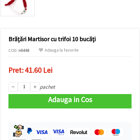
conținut și
reclame
mai
relevante,
inclusiv cu
ajutorul
partenerilor
Brățări Martisor cu trifoi 10 bucăți
noștri de
analiză și
marketing.
Adauga la favorite
COD:
n6448
Puteți fi de
acord să
utilizați
Pret:
41.60 Lei
toate
cookie -
urile făcând
pachet
clic pe
"acceptati
toate!" Sau
Adauga in Cos
să vă
indicați
preferințele
în setări
selectând
un tip de
cookie -uri
dat și