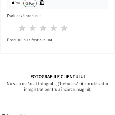
făcând clic
pe butonul
"Salvați"
Evaluează produsul:
Аcceptati
1 stea
2 stele
3 stele
4 stele
5 stele
toate!
Setări
Produsul nu a fost evaluat.
FOTOGRAFIILE CLIENTULUI
Nu s-au încărcat fotografii, (Trebuie să fiți un utilizator
înregistrat pentru a încărca imagini).