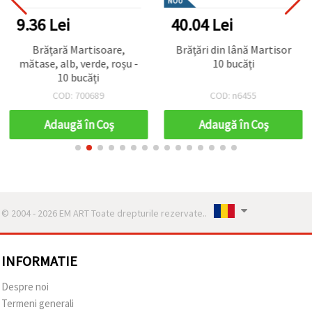
NOU
9.36 Lei
40.04 Lei
Brățară Martisoare,
Brățări din lână Martisor
mătase, alb, verde, roșu -
10 bucăți
10 bucăți
COD: 700689
COD: n6455
Adaugă în Coş
Adaugă în Coş
© 2004 - 2026 EM ART Toate drepturile rezervate..
INFORMATIE
Despre noi
Termeni generali