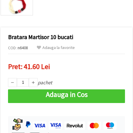
conținut și
reclame
mai
relevante,
inclusiv cu
ajutorul
partenerilor
Bratara Martisor 10 bucati
noștri de
analiză și
marketing.
Adauga la favorite
COD:
n6408
Puteți fi de
acord să
utilizați
Pret:
41.60 Lei
toate
cookie -
urile făcând
pachet
clic pe
"acceptati
toate!" Sau
Adauga in Cos
să vă
indicați
preferințele
în setări
selectând
un tip de
cookie -uri
dat și