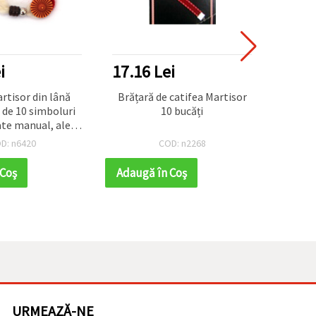
i
17.16 Lei
41.6
or din lână
Brățară de catifea Martisor
Brata
t de 10 simboluri
10 bucăți
ate manual, ale
ii și iubirii
D: n6420
COD: n2268
 Coş
Adaugă în Coş
Adaug
URMEAZĂ-NE