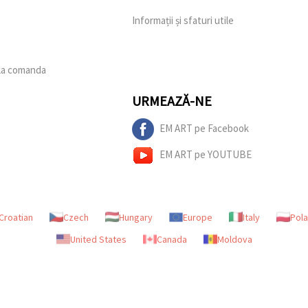
e
Informații și sfaturi utile
 la comanda
URMEAZĂ-NE
EM ART pe Facebook
EM ART pe YOUTUBE
Croatian
Czech
Hungary
Europe
Italy
Pol
United States
Canada
Moldova