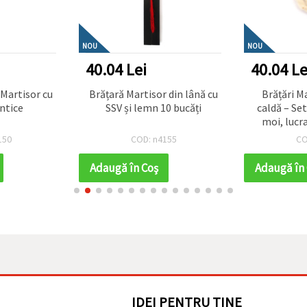
NOU
NOU
40.04 Lei
40.04 Le
Martisor cu
Brățară Martisor din lână cu
Brățări Martis
ntice
SSV și lemn 10 bucăți
caldă – Se
moi, lucr
sănătăț
150
COD: n4155
CO
Adaugă în Coş
Adaugă în
IDEI PENTRU TINE