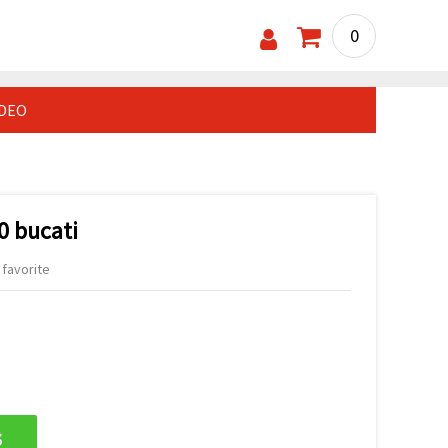
0
IDEO
10 bucati
 favorite
s