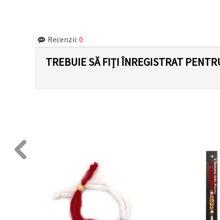
făcând clic
pe butonul
"Salvați"
Recenzii:
0
Аcceptati
toate!
TREBUIE SĂ FIȚI ÎNREGISTRAT PENTR
Setări