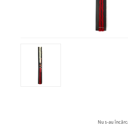
conținut și
reclame
mai
relevante,
inclusiv cu
ajutorul
partenerilor
noștri de
analiză și
marketing.
Puteți fi de
acord să
utilizați
toate
cookie -
urile făcând
clic pe
"acceptati
toate!" Sau
să vă
indicați
preferințele
în setări
selectând
un tip de
cookie -uri
Nu s-au încărca
dat și