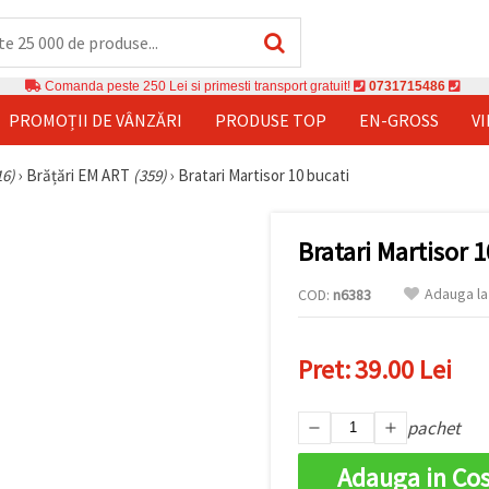
Comanda peste 250 Lei si primesti transport gratuit!
0731715486
PROMOȚII DE VÂNZĂRI
PRODUSE TOP
EN-GROSS
V
16)
›
Brățări EM ART
(359)
›
Bratari Martisor 10 bucati
Bratari Martisor 
Adauga la
COD:
n6383
Pret:
39.00 Lei
pachet
Adauga in Co