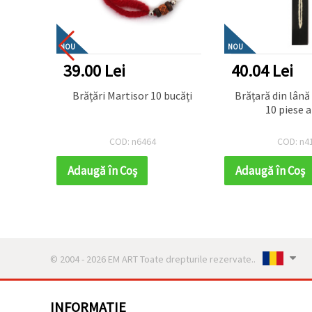
NOU
NOU
39.00 Lei
40.04 Lei
bucati
Brățări Martisor 10 bucăți
Brățară din lână 
10 piese a
COD: n6464
COD: n4
Adaugă în Coş
Adaugă în Coş
© 2004 - 2026 EM ART Toate drepturile rezervate..
INFORMATIE