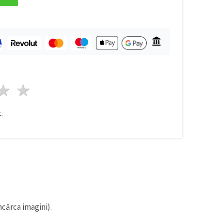
ele
3 stele
4 stele
5 stele
.
ncărca imagini).