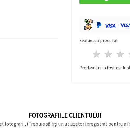
Evaluează produsul:
1 stea
2 st
Produsul nu a fost evaluat
FOTOGRAFIILE CLIENTULUI
t fotografii, (Trebuie să fiți un utilizator înregistrat pentru a î