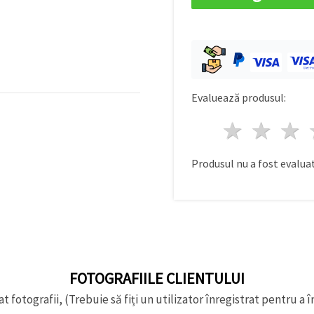
Evaluează produsul:
1 stea
2 st
Produsul nu a fost evaluat
FOTOGRAFIILE CLIENTULUI
t fotografii, (Trebuie să fiți un utilizator înregistrat pentru a î