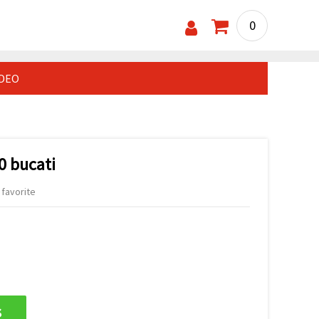
0
IDEO
10 bucati
 favorite
s