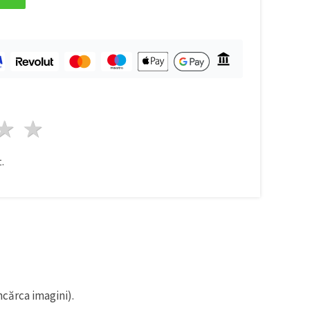
ele
3 stele
4 stele
5 stele
.
ncărca imagini).