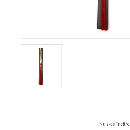
conținut și
reclame
mai
relevante,
inclusiv cu
ajutorul
partenerilor
noștri de
analiză și
marketing.
Puteți fi de
acord să
utilizați
toate
cookie -
urile făcând
clic pe
"acceptati
toate!" Sau
să vă
indicați
preferințele
în setări
selectând
un tip de
cookie -uri
Nu s-au încărca
dat și