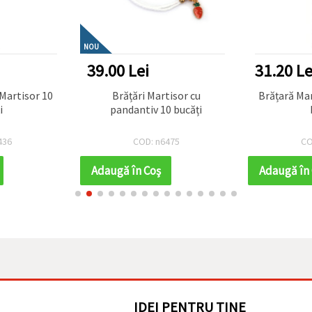
NOU
39.00 Lei
31.20 Le
artisor 10
Brățări Martisor cu
Brățară Mar
i
pandantiv 10 bucăți
436
COD: n6475
CO
Adaugă în Coş
Adaugă în
IDEI PENTRU TINE