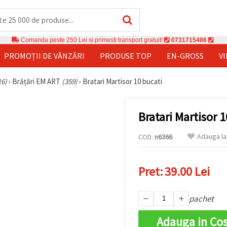
Comanda peste 250 Lei si primesti transport gratuit!
0731715486
PROMOȚII DE VÂNZĂRI
PRODUSE TOP
EN-GROSS
V
16)
›
Brățări EM ART
(359)
›
Bratari Martisor 10 bucati
Bratari Martisor 
Adauga la
COD:
n6366
Pret:
39.00 Lei
pachet
Adauga in Co