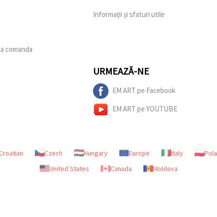
e
Informații și sfaturi utile
 la comanda
URMEAZĂ-NE
EM ART pe Facebook
EM ART pe YOUTUBE
Croatian
Czech
Hungary
Europe
Italy
Pol
United States
Canada
Moldova