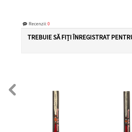
făcând clic
pe butonul
"Salvați"
Recenzii:
0
Аcceptati
toate!
TREBUIE SĂ FIȚI ÎNREGISTRAT PENTR
Setări