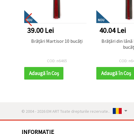
NOU
NOU
39.00 Lei
40.04 Lei
bucati
Brățări Martisor 10 bucăți
Brățări din lână M
bucăț
COD: n6465
COD: n6
Adaugă în Coş
Adaugă în Coş
© 2004 - 2026 EM ART Toate drepturile rezervate..
INFORMATIE