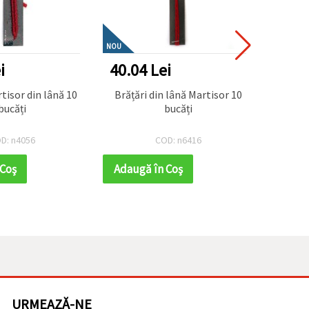
NOU
i
40.04 Lei
39.0
tisor din lână 10
Brățări din lână Martisor 10
bucăți
bucăți
D: n4056
COD: n6416
 Coş
Adaugă în Coş
Adaug
URMEAZĂ-NE