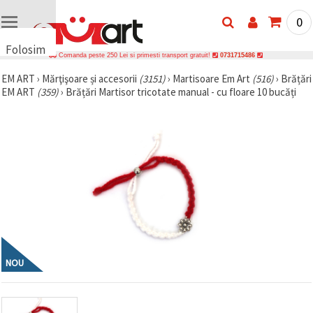
0
Folosim
Comanda peste 250 Lei si primesti transport gratuit!
0731715486
cookie-
EM ART
›
Mărţişoare și accesorii
(3151)
›
Martisoare Em Art
(516)
›
Brățări
uri
EM ART
(359)
›
Brățări Martisor tricotate manual - cu floare 10 bucăți
🍪 Folosim
cookie-uri
și
tehnologii
similare
pentru a
asigura
funcționarea
corectă a
site-ului,
pentru a vă
îmbunătăți
experiența
și, cu
acordul
NOU
dumneavoastră,
pentru a
analiza
traficul și a
afișa