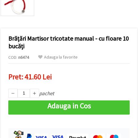
conținut și
reclame
mai
relevante,
inclusiv cu
ajutorul
partenerilor
Brățări Martisor tricotate manual - cu floare 10
noștri de
analiză și
bucăți
marketing.
Puteți fi de
Adauga la favorite
COD:
n6474
acord să
utilizați
toate
Pret:
41.60 Lei
cookie -
urile făcând
clic pe
"acceptati
pachet
toate!" Sau
să vă
Adauga in Cos
indicați
preferințele
în setări
selectând
un tip de
cookie -uri
dat și