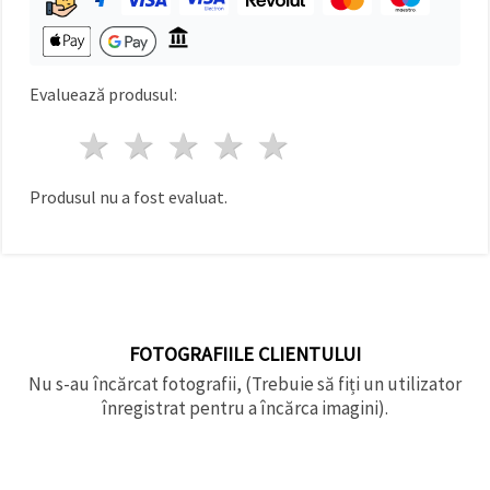
făcând clic
pe butonul
"Salvați"
Evaluează produsul:
Аcceptati
toate!
1 stea
2 stele
3 stele
4 stele
5 stele
Setări
Produsul nu a fost evaluat.
FOTOGRAFIILE CLIENTULUI
Nu s-au încărcat fotografii, (Trebuie să fiți un utilizator
înregistrat pentru a încărca imagini).