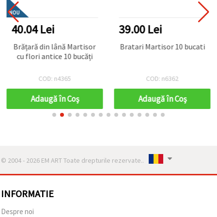
NOU
40.04 Lei
39.00 Lei
Brățară din lână Martisor
Bratari Martisor 10 bucati
cu flori antice 10 bucăți
COD: n4365
COD: n6362
Adaugă în Coş
Adaugă în Coş
© 2004 - 2026 EM ART Toate drepturile rezervate..
INFORMATIE
Despre noi