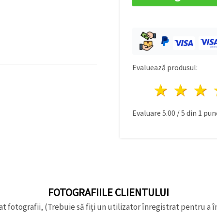
Evaluează produsul:
1 stea
2 st
Evaluare
5.00
/
5
din
1
punc
FOTOGRAFIILE CLIENTULUI
t fotografii, (Trebuie să fiți un utilizator înregistrat pentru a î