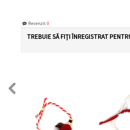
făcând clic
pe butonul
"Salvați"
Recenzii:
0
Аcceptati
toate!
TREBUIE SĂ FIȚI ÎNREGISTRAT PENTR
Setări