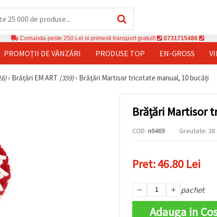
Comanda peste 250 Lei si primesti transport gratuit!
0731715486
PROMOȚII DE VÂNZĂRI
PRODUSE TOP
EN-GROSS
V
16)
›
Brățări EM ART
(359)
›
Brățări Martisor tricotate manual, 10 bucăți
Brățări Martisor 
COD:
n6469
Greutate: 38 
Pret:
46.80 Lei
pachet
Adauga in Co