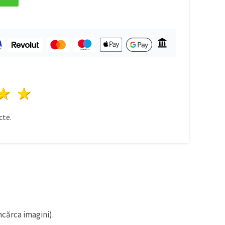
ele
3 stele
4 stele
5 stele
te.
ncărca imagini).