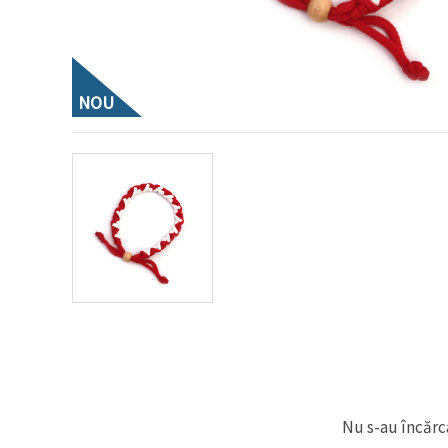
conținut și
reclame
mai
relevante,
inclusiv cu
ajutorul
NOU
partenerilor
noștri de
analiză și
marketing.
Puteți fi de
acord să
utilizați
toate
cookie -
urile făcând
clic pe
"acceptati
toate!" Sau
să vă
indicați
preferințele
în setări
selectând
un tip de
cookie -uri
Nu s-au încărca
dat și