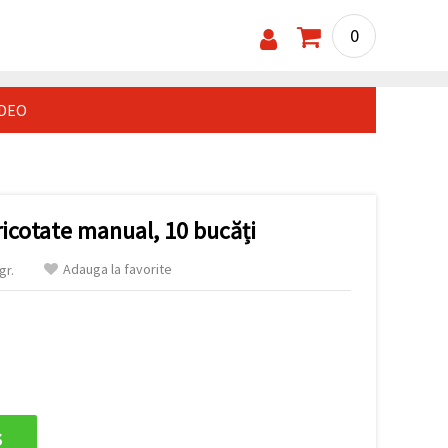
0
IDEO
tricotate manual, 10 bucăți
Adauga la favorite
gr.
s