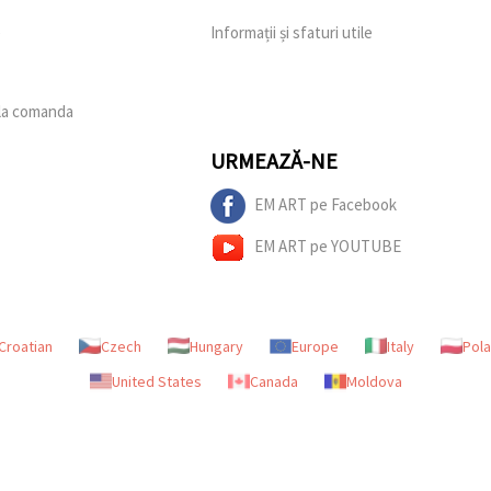
e
Informații și sfaturi utile
 la comanda
URMEAZĂ-NE
EM ART pe Facebook
EM ART pe YOUTUBE
Croatian
Czech
Hungary
Europe
Italy
Pol
United States
Canada
Moldova