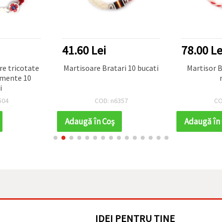
41.60 Lei
78.00 Le
tate
Martisoare Bratari 10 bucati
Martisor B
emente 10
i
504
COD: n6357
CO
Adaugă în Coş
Adaugă în
IDEI PENTRU TINE