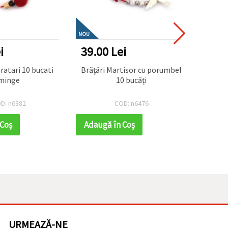
NOU
NOU
i
39.00 Lei
41.6
ratari 10 bucati
Brățări Martisor cu porumbel
Brățări 
minge
10 bucăți
manual
D: n6382
COD: n6476
 Coş
Adaugă în Coş
Adaug
URMEAZĂ-NE