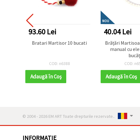
NOU
93.60 Lei
40.04 Lei
cotate
Bratari Martisor 10 bucati
Brățări Martisoare trico
 bucăți
manual cu el
bucăț
COD: n6388
COD: n6
Adaugă în Coş
Adaugă în Coş
© 2004 - 2026 EM ART Toate drepturile rezervate..
INFORMATIE