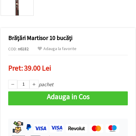
conținut și
reclame
mai
relevante,
inclusiv cu
ajutorul
partenerilor
Brățări Martisor 10 bucăți
noștri de
analiză și
marketing.
Adauga la favorite
COD:
n6182
Puteți fi de
acord să
utilizați
Pret:
39.00 Lei
toate
cookie -
urile făcând
pachet
clic pe
"acceptati
toate!" Sau
Adauga in Cos
să vă
indicați
preferințele
în setări
selectând
un tip de
cookie -uri
dat și