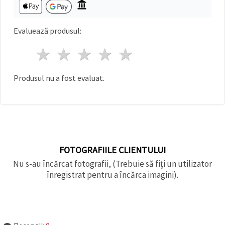
făcând clic
pe butonul
"Salvați"
Evaluează produsul:
Аcceptati
1 stea
2 stele
3 stele
4 stele
5 stele
toate!
Setări
Produsul nu a fost evaluat.
FOTOGRAFIILE CLIENTULUI
Nu s-au încărcat fotografii, (Trebuie să fiți un utilizator
înregistrat pentru a încărca imagini).