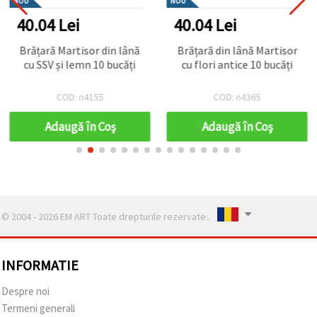
NOU
NOU
40.04 Lei
40.04 Lei
Brățară Martisor din lână
Brățară din lână Martisor
cu SSV și lemn 10 bucăți
cu flori antice 10 bucăți
COD: n4155
COD: n4365
Adaugă în Coş
Adaugă în Coş
© 2004 - 2026 EM ART Toate drepturile rezervate..
INFORMATIE
Despre noi
Termeni generali