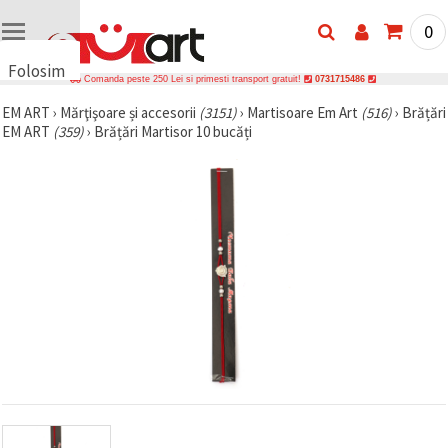
0
Folosim
Comanda peste 250 Lei si primesti transport gratuit!
0731715486
cookie-
EM ART
›
Mărţişoare și accesorii
(3151)
›
Martisoare Em Art
(516)
›
Brățări
uri
EM ART
(359)
›
Brățări Martisor 10 bucăți
🍪 Folosim
cookie-uri
și
tehnologii
similare
pentru a
asigura
funcționarea
corectă a
site-ului,
pentru a vă
îmbunătăți
experiența
și, cu
acordul
dumneavoastră,
pentru a
analiza
traficul și a
afișa