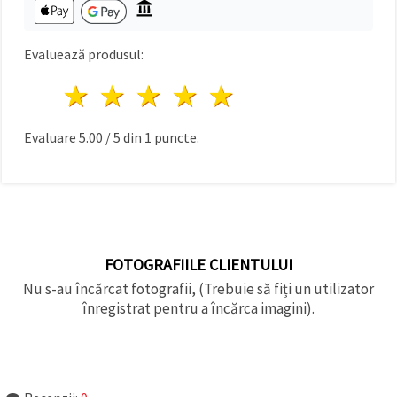
făcând clic
pe butonul
"Salvați"
Evaluează produsul:
Аcceptati
1 stea
2 stele
3 stele
4 stele
5 stele
toate!
Setări
Evaluare
5.00
/
5
din
1
puncte.
FOTOGRAFIILE CLIENTULUI
Nu s-au încărcat fotografii, (Trebuie să fiți un utilizator
înregistrat pentru a încărca imagini).