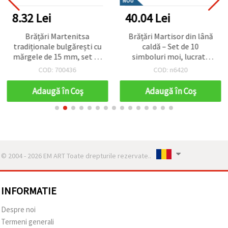
NOU
8.32 Lei
40.04 Lei
Brățări Martenitsa
Brățări Martisor din lână
tradiționale bulgărești cu
caldă – Set de 10
mărgele de 15 mm, set de
simboluri moi, lucrate
12, asortate
manual, ale sănătății și
COD: 700436
COD: n6420
iubirii
Adaugă în Coş
Adaugă în Coş
© 2004 - 2026 EM ART Toate drepturile rezervate..
INFORMATIE
Despre noi
Termeni generali