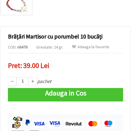
conținut și
reclame
mai
relevante,
inclusiv cu
ajutorul
partenerilor
Brățări Martisor cu porumbel 10 bucăți
noștri de
analiză și
marketing.
Adauga la favorite
COD:
n6476
Greutate: 24 gr.
Puteți fi de
acord să
utilizați
Pret:
39.00 Lei
toate
cookie -
urile făcând
pachet
clic pe
"acceptati
toate!" Sau
Adauga in Cos
să vă
indicați
preferințele
în setări
selectând
un tip de
cookie -uri
dat și