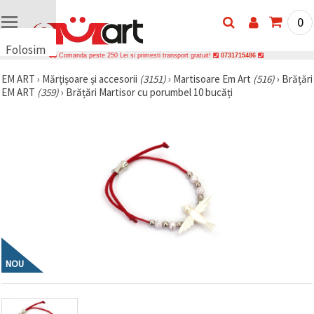
0
Folosim
Comanda peste 250 Lei si primesti transport gratuit!
0731715486
cookie-
EM ART
›
Mărţişoare și accesorii
(3151)
›
Martisoare Em Art
(516)
›
Brățări
uri
EM ART
(359)
›
Brățări Martisor cu porumbel 10 bucăți
🍪 Folosim
cookie-uri
și
tehnologii
similare
pentru a
asigura
funcționarea
corectă a
site-ului,
pentru a vă
îmbunătăți
experiența
și, cu
acordul
NOU
dumneavoastră,
pentru a
analiza
traficul și a
afișa