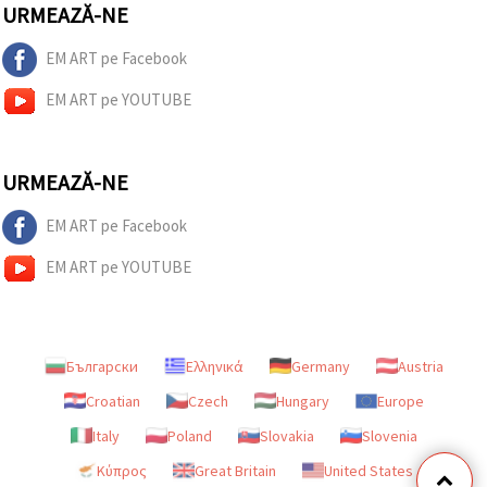
URMEAZĂ-NE
EM ART pe Facebook
EM ART pe YOUTUBE
URMEAZĂ-NE
EM ART pe Facebook
EM ART pe YOUTUBE
Български
Ελληνικά
Germany
Austria
Croatian
Czech
Hungary
Europe
Italy
Poland
Slovakia
Slovenia
Κύπρος
Great Britain
United States