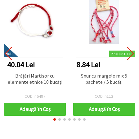
PRODUSE TOP
NOU
40.04 Lei
8.84 Lei
Brățări Martisor cu
Snur cu margele mix 5
elemente etnice 10 bucăți
pachete / 5 bucăți
COD: n6487
COD: n112
Adaugă în Coş
Adaugă în Coş