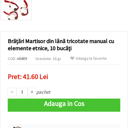
conținut și
reclame
mai
relevante,
inclusiv cu
ajutorul
partenerilor
noștri de
Brățări Martisor din lână tricotate manual cu
analiză și
marketing.
elemente etnice, 10 bucăți
Puteți fi de
acord să
Adauga la favorite
COD:
n6489
Greutate: 16 gr.
utilizați
toate
cookie -
Pret:
41.60 Lei
urile făcând
clic pe
"acceptati
toate!" Sau
pachet
să vă
indicați
Adauga in Cos
preferințele
în setări
selectând
un tip de
cookie -uri
dat și