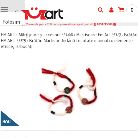
0
Folosim
Comanda peste 250 Lei si primesti transport gratuit!
0731715486
cookie-
EM ART
›
Mărţişoare și accesorii
(3144)
›
Martisoare Em Art
(516)
›
Brățări
uri
EM ART
(359)
›
Brățări Martisor din lână tricotate manual cu elemente
🍪 Folosim
etnice, 10 bucăți
cookie-uri
și
tehnologii
similare
pentru a
asigura
funcționarea
corectă a
site-ului,
pentru a vă
îmbunătăți
experiența
și, cu
acordul
dumneavoastră,
NOU
pentru a
analiza
traficul și a
afișa