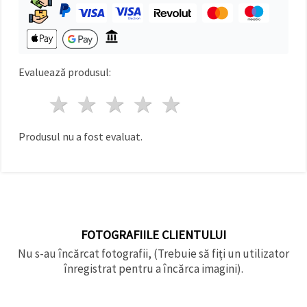
făcând clic
pe butonul
"Salvați"
Аcceptati
Evaluează produsul:
toate!
1 stea
2 stele
3 stele
4 stele
5 stele
Setări
Produsul nu a fost evaluat.
FOTOGRAFIILE CLIENTULUI
Nu s-au încărcat fotografii, (Trebuie să fiți un utilizator
înregistrat pentru a încărca imagini).