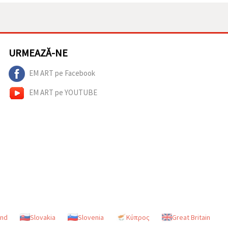
URMEAZĂ-NE
EM ART pe Facebook
EM ART pe YOUTUBE
and
Slovakia
Slovenia
Κύπρος
Great Britain