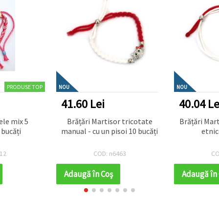
PRODUSE TOP
NOU
NOU
41.60 Lei
40.04 Le
ele mix 5
Brățări Martisor tricotate
Brățări Martisor cu 
 bucăți
manual - cu un pisoi 10 bucăți
etnic
12
COD: n6463
CO
Adaugă în Coş
Adaugă în