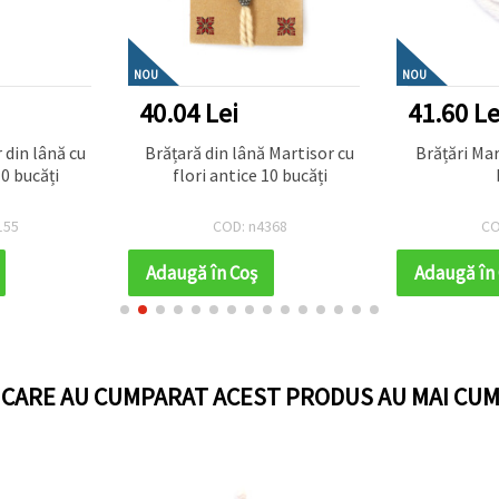
NOU
NOU
40.04 Lei
41.60 Le
cu
Brățară din lână Martisor cu
Brățări Mar
0 bucăți
flori antice 10 bucăți
155
COD: n4368
CO
Adaugă în Coş
Adaugă în
I CARE AU CUMPARAT ACEST PRODUS AU MAI CUM