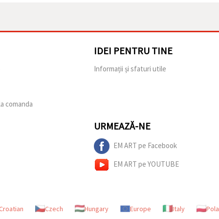
IDEI PENTRU TINE
e
Informații și sfaturi utile
 la comanda
URMEAZĂ-NE
EM ART pe Facebook
EM ART pe YOUTUBE
Croatian
Czech
Hungary
Europe
Italy
Pol