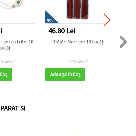
NOU
i
46.80 Lei
10.4
tisor cu trifoi 10
Brățări Martisor 10 bucăți
Bră
bucăți
macra
D: n6448
COD: n6428
 Coş
Adaugă în Coş
Adaug
PARAT SI