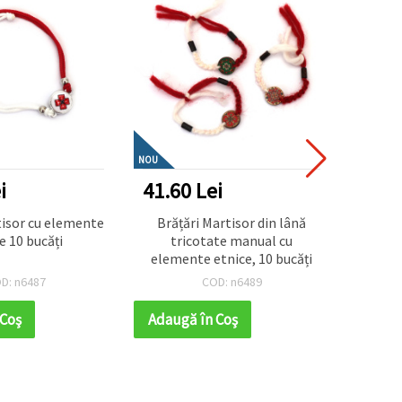
NOU
NOU
i
41.60 Lei
52.0
elemente
Brățări Martisor din lână
Brăță
e 10 bucăți
tricotate manual cu
manual
elemente etnice, 10 bucăți
D: n6487
COD: n6489
 Coş
Adaugă în Coş
Adaug