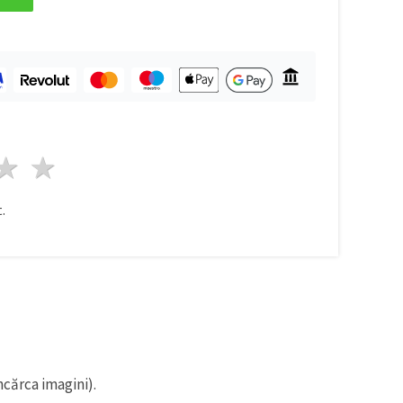
ele
3 stele
4 stele
5 stele
.
ncărca imagini).