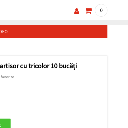
0
IDEO
artisor cu tricolor 10 bucăți
 favorite
s