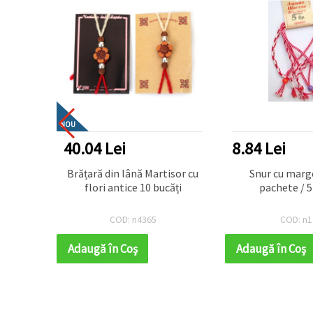
NOU
40.04 Lei
8.84 Lei
cotate
Brățară din lână Martisor cu
Snur cu marg
 bucăți
flori antice 10 bucăți
pachete / 5
COD: n4365
COD: n1
Adaugă în Coş
Adaugă în Coş