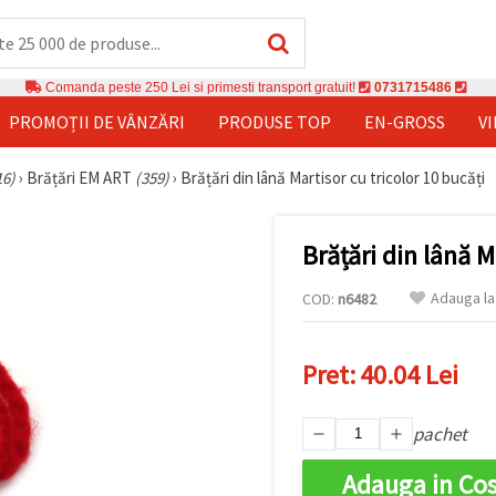
Comanda peste 250 Lei si primesti transport gratuit!
0731715486
PROMOȚII DE VÂNZĂRI
PRODUSE TOP
EN-GROSS
V
16)
›
Brățări EM ART
(359)
›
Brățări din lână Martisor cu tricolor 10 bucăți
Brățări din lână M
Adauga la
COD:
n6482
Pret:
40.04 Lei
pachet
Adauga in Co