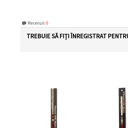
făcând clic
pe butonul
"Salvați"
Recenzii:
0
Аcceptati
toate!
TREBUIE SĂ FIȚI ÎNREGISTRAT PENTR
Setări