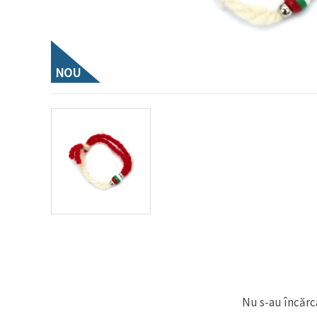
conținut și
reclame
mai
relevante,
inclusiv cu
ajutorul
NOU
partenerilor
noștri de
analiză și
marketing.
Puteți fi de
acord să
utilizați
toate
cookie -
urile făcând
clic pe
"acceptati
toate!" Sau
să vă
indicați
preferințele
în setări
selectând
un tip de
cookie -uri
Nu s-au încărca
dat și