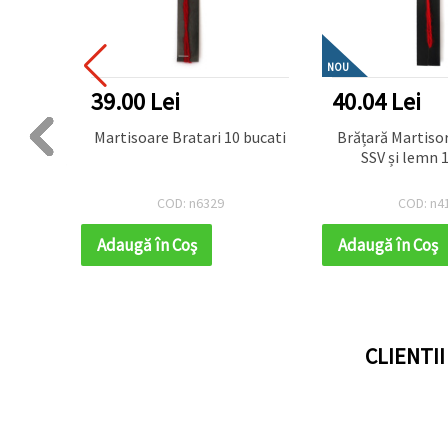
NOU
39.00 Lei
40.04 Lei
bucati
Martisoare Bratari 10 bucati
Brățară Martisor din lână 
SSV și lemn 1
COD: n6329
COD: n4
Adaugă în Coş
Adaugă în Coş
CLIENTI