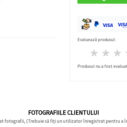
Evaluează produsul:
1 stea
2 st
Produsul nu a fost evaluat
FOTOGRAFIILE CLIENTULUI
t fotografii, (Trebuie să fiți un utilizator înregistrat pentru a î