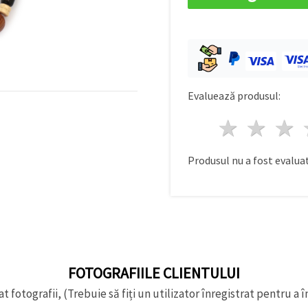
Evaluează produsul:
1 stea
2 st
Produsul nu a fost evaluat
FOTOGRAFIILE CLIENTULUI
t fotografii, (Trebuie să fiți un utilizator înregistrat pentru a î