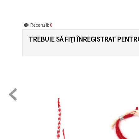
făcând clic
pe butonul
"Salvați"
Recenzii:
0
Аcceptati
toate!
TREBUIE SĂ FIȚI ÎNREGISTRAT PENTR
Setări