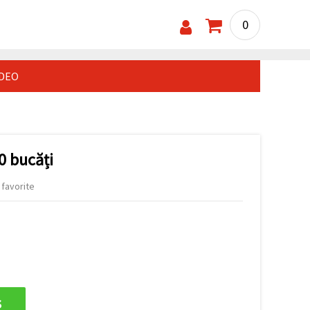
0
IDEO
0 bucăți
 favorite
s