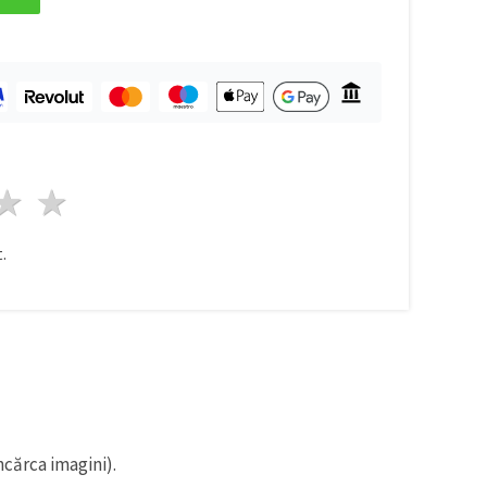
ele
3 stele
4 stele
5 stele
.
ncărca imagini).