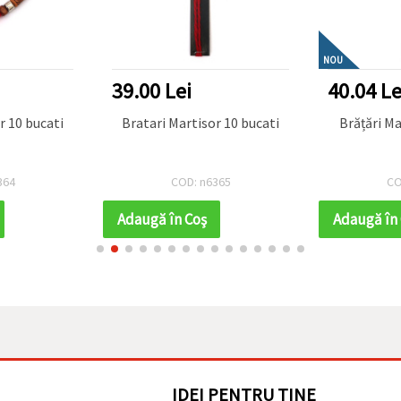
NOU
39.00 Lei
40.04 Le
r 10 bucati
Bratari Martisor 10 bucati
364
COD: n6365
CO
Adaugă în Coş
Adaugă în
IDEI PENTRU TINE