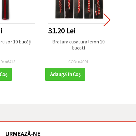
NOU
i
31.20 Lei
52.0
Brățări Martisor 10 bucăți
Bratara cusatura lemn 10
Brăță
bucati
manual
D: n6413
COD: n4091
 Coş
Adaugă în Coş
Adaug
URMEAZĂ-NE