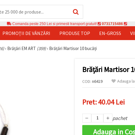
Comanda peste 250 Lei si primesti transport gratuit!
0731715486
PROMOȚII DE VÂNZĂRI
PRODUSE TOP
EN-GROSS
V
16)
›
Brățări EM ART
(359)
›
Brățări Martisor 10 bucăți
Brățări Martisor 1
Adauga la
COD:
n6419
Pret:
40.04 Lei
pachet
Adauga in Co