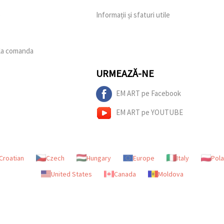
e
Informații și sfaturi utile
 la comanda
URMEAZĂ-NE
EM ART pe Facebook
EM ART pe YOUTUBE
Croatian
Czech
Hungary
Europe
Italy
Pol
United States
Canada
Moldova