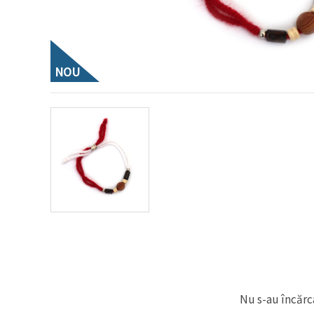
conținut și
reclame
mai
relevante,
inclusiv cu
ajutorul
NOU
partenerilor
noștri de
analiză și
marketing.
Puteți fi de
acord să
utilizați
toate
cookie -
urile făcând
clic pe
"acceptati
toate!" Sau
să vă
indicați
preferințele
în setări
selectând
un tip de
cookie -uri
Nu s-au încărca
dat și