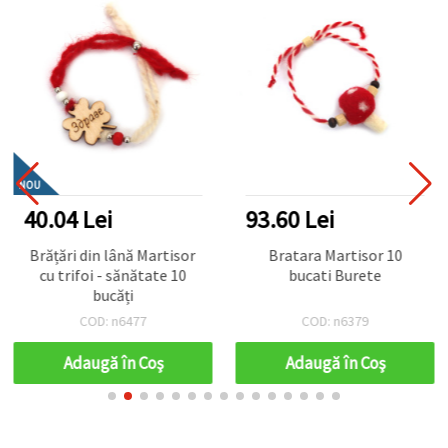
NOU
40.04 Lei
93.60 Lei
Brățări din lână Martisor
Bratara Martisor 10
cu trifoi - sănătate 10
bucati Burete
bucăți
COD: n6477
COD: n6379
Adaugă în Coş
Adaugă în Coş