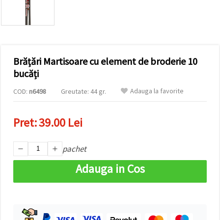
conținut și
reclame
mai
relevante,
inclusiv cu
ajutorul
partenerilor
Brățări Martisoare cu element de broderie 10
noștri de
analiză și
bucăți
marketing.
Puteți fi de
Adauga la favorite
COD:
n6498
Greutate: 44 gr.
acord să
utilizați
toate
Pret:
39.00 Lei
cookie -
urile făcând
clic pe
"acceptati
pachet
toate!" Sau
să vă
Adauga in Cos
indicați
preferințele
în setări
selectând
un tip de
cookie -uri
dat și