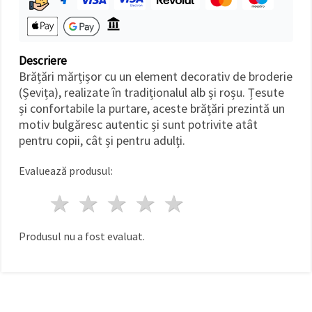
făcând clic
pe butonul
"Salvați"
Descriere
Аcceptati
Brățări mărțișor cu un element decorativ de broderie
toate!
(Șevița), realizate în tradiționalul alb și roșu. Țesute
Setări
și confortabile la purtare, aceste brățări prezintă un
motiv bulgăresc autentic și sunt potrivite atât
pentru copii, cât și pentru adulți.
Evaluează produsul:
1 stea
2 stele
3 stele
4 stele
5 stele
Produsul nu a fost evaluat.