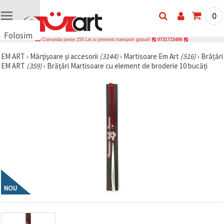
0
Folosim
Comanda peste 250 Lei si primesti transport gratuit!
0731715486
cookie-
EM ART
›
Mărţişoare și accesorii
(3144)
›
Martisoare Em Art
(516)
›
Brățări
uri
EM ART
(359)
›
Brățări Martisoare cu element de broderie 10 bucăți
🍪 Folosim
cookie-uri
și
tehnologii
similare
pentru a
asigura
funcționarea
corectă a
site-ului,
pentru a vă
îmbunătăți
experiența
și, cu
acordul
NOU
dumneavoastră,
pentru a
analiza
traficul și a
afișa