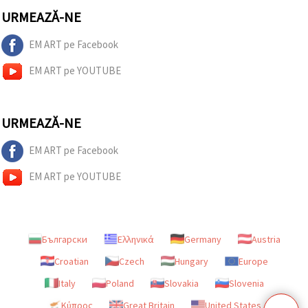
URMEAZĂ-NE
EM ART pe Facebook
EM ART pe YOUTUBE
URMEAZĂ-NE
EM ART pe Facebook
EM ART pe YOUTUBE
Български
Ελληνικά
Germany
Austria
Croatian
Czech
Hungary
Europe
Italy
Poland
Slovakia
Slovenia
Κύπρος
Great Britain
United States