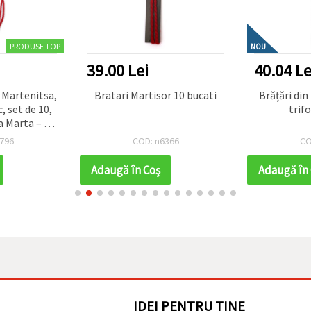
PRODUSE TOP
NOU
39.00 Lei
40.04 Le
 Martenitsa,
Bratari Martisor 10 bucati
Brățări din 
 set de 10,
trifo
a Marta – 1
rțișor)
796
COD: n6366
CO
Adaugă în Coş
Adaugă în
IDEI PENTRU TINE