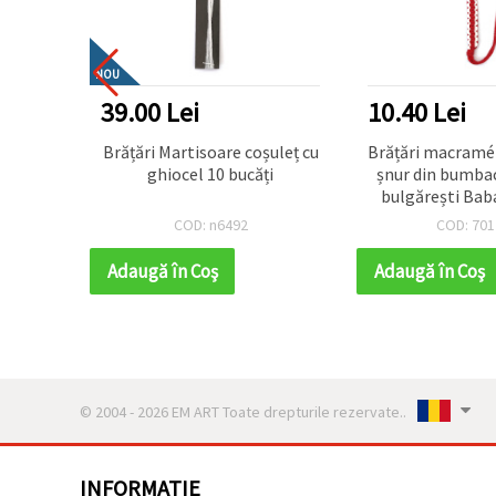
NOU
39.00 Lei
10.40 Lei
or cu
Brățări Martisoare coșuleț cu
Brățări macramé
ăți
ghiocel 10 bucăți
șnur din bumbac,
bulgărești Bab
Martie (Mă
COD: n6492
COD: 701
Adaugă în Coş
Adaugă în Coş
© 2004 - 2026 EM ART Toate drepturile rezervate..
INFORMATIE