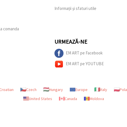
e
Informații și sfaturi utile
 la comanda
URMEAZĂ-NE
EM ART pe Facebook
EM ART pe YOUTUBE
Croatian
Czech
Hungary
Europe
Italy
Pol
United States
Canada
Moldova