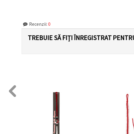
făcând clic
pe butonul
"Salvați"
Recenzii:
0
Аcceptati
toate!
TREBUIE SĂ FIȚI ÎNREGISTRAT PENTR
Setări