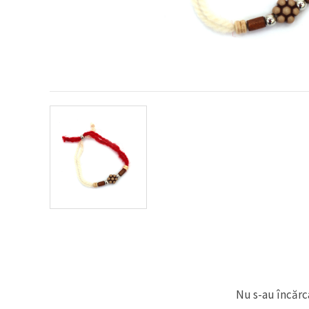
conținut și
reclame
mai
relevante,
inclusiv cu
ajutorul
partenerilor
noștri de
analiză și
marketing.
Puteți fi de
acord să
utilizați
toate
cookie -
urile făcând
clic pe
"acceptati
toate!" Sau
să vă
indicați
preferințele
în setări
selectând
un tip de
cookie -uri
Nu s-au încărca
dat și