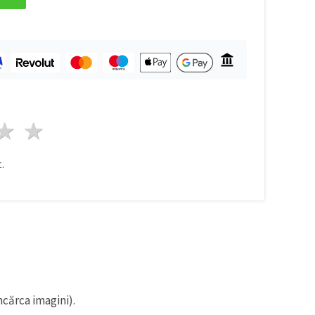
ele
3 stele
4 stele
5 stele
.
ncărca imagini).