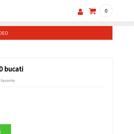
0
IDEO
10 bucati
 favorite
s