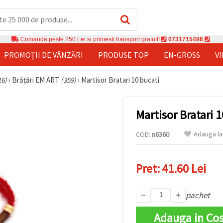
Comanda peste 250 Lei si primesti transport gratuit!
0731715486
PROMOȚII DE VÂNZĂRI
PRODUSE TOP
EN-GROSS
V
16)
›
Brățări EM ART
(359)
›
Martisor Bratari 10 bucati
Martisor Bratari 
Adauga la
COD:
n6360
Pret:
41.60 Lei
pachet
Adauga in Co