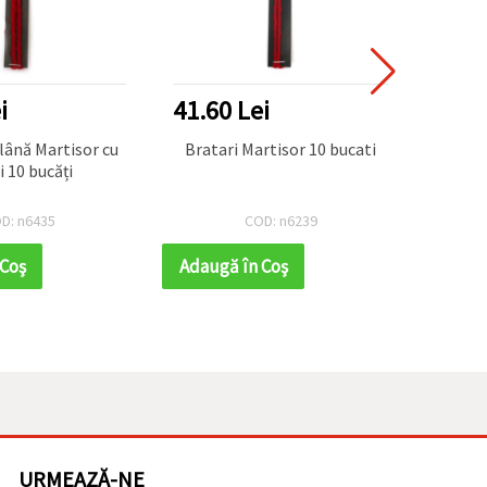
i
41.60 Lei
39.0
lână Martisor cu
Bratari Martisor 10 bucati
Brata
i 10 bucăți
D: n6435
COD: n6239
 Coş
Adaugă în Coş
Adaug
URMEAZĂ-NE