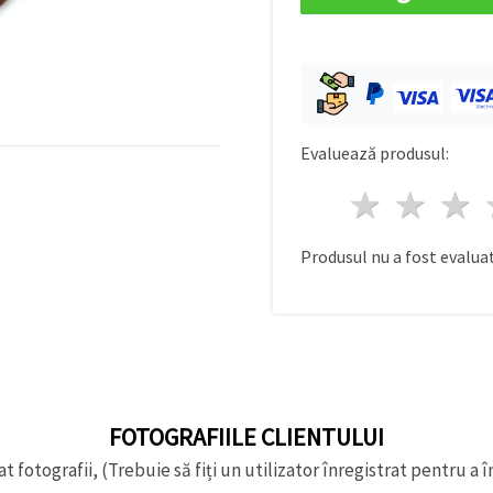
Evaluează produsul:
1 stea
2 st
Produsul nu a fost evaluat
FOTOGRAFIILE CLIENTULUI
t fotografii, (Trebuie să fiți un utilizator înregistrat pentru a î