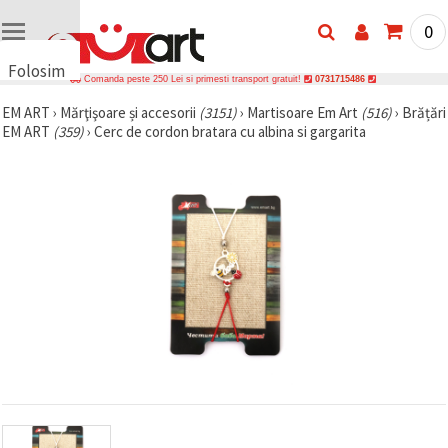
0
Folosim
Comanda peste 250 Lei si primesti transport gratuit!
0731715486
cookie-
EM ART
›
Mărţişoare și accesorii
(3151)
›
Martisoare Em Art
(516)
›
Brățări
uri
EM ART
(359)
›
Cerc de cordon bratara cu albina si gargarita
🍪 Folosim
cookie-uri
și
tehnologii
similare
pentru a
asigura
funcționarea
corectă a
site-ului,
pentru a vă
îmbunătăți
experiența
și, cu
acordul
dumneavoastră,
pentru a
analiza
traficul și a
afișa