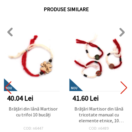
PRODUSE SIMILARE
NOU
NOU
40.04 Lei
41.60 Lei
Brățări din lână Martisor
Brățări Martisor din lână
cu trifoi 10 bucăți
tricotate manual cu
elemente etnice, 10
bucăți
COD: n6447
COD: n6489