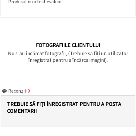
Produsul nu a fost evaluat.
făcând clic
pe butonul
"Salvați"
Аcceptati
toate!
FOTOGRAFIILE CLIENTULUI
Setări
Nu s-au încărcat fotografii, (Trebuie să fiți un utilizator
înregistrat pentru a încărca imagini).
Recenzii:
0
TREBUIE SĂ FIȚI ÎNREGISTRAT PENTRU A POSTA
COMENTARII