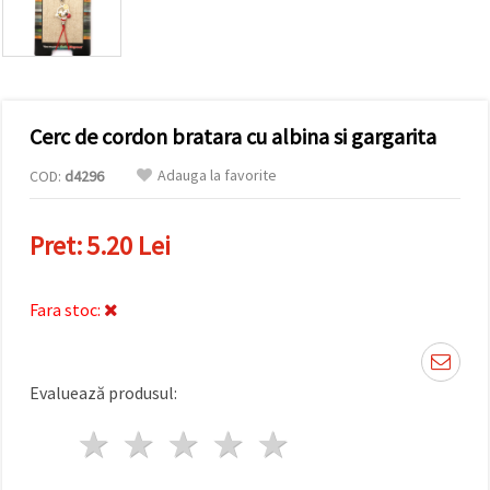
conținut și
reclame
mai
relevante,
inclusiv cu
ajutorul
partenerilor
Cerc de cordon bratara cu albina si gargarita
noștri de
analiză și
marketing.
Adauga la favorite
COD:
d4296
Puteți fi de
acord să
utilizați
Pret:
5.20 Lei
toate
cookie -
urile făcând
clic pe
Fara stoc:
"acceptati
toate!" Sau
să vă
indicați
Evaluează produsul:
preferințele
în setări
selectând
1 stea
2 stele
3 stele
4 stele
5 stele
un tip de
cookie -uri
dat și