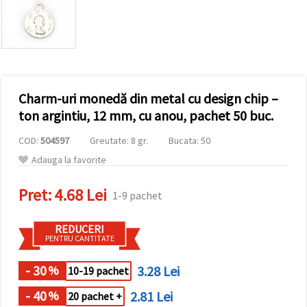
conținut și
reclame
mai
relevante,
inclusiv cu
ajutorul
partenerilor
noștri de
Charm-uri monedă din metal cu design chip –
analiză și
marketing.
ton argintiu, 12 mm, cu anou, pachet 50 buc.
Puteți fi de
acord să
COD:
504597
Greutate: 8 gr.
Bucata: 50
utilizați
toate
Adauga la favorite
cookie -
urile făcând
Pret:
4.68 Lei
clic pe
1-9 pachet
"acceptati
toate!" Sau
să vă
REDUCERI
indicați
PENTRU CANTITATE
preferințele
în setări
selectând
- 30
3.28 Lei
%
10-19 pachet
un tip de
cookie -uri
- 40
2.81 Lei
%
20 pachet +
dat și