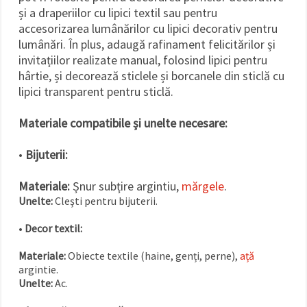
și a draperiilor cu lipici textil sau pentru
accesorizarea lumânărilor cu lipici decorativ pentru
lumânări. În plus, adaugă rafinament felicitărilor și
invitațiilor realizate manual, folosind lipici pentru
hârtie, și decorează sticlele și borcanele din sticlă cu
lipici transparent pentru sticlă.
Materiale compatibile și unelte necesare:
•
Bijuterii:
Materiale:
Șnur subțire argintiu,
mărgele
.
Unelte:
Cleşti pentru bijuterii.
•
Decor textil:
Materiale:
Obiecte textile (haine, genți, perne),
ață
argintie.
Unelte:
Ac.