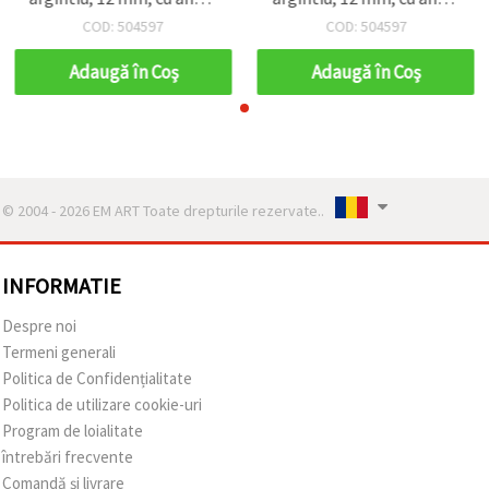
pachet 50 buc.
pachet 50 buc.
COD: 504597
COD: 504597
Adaugă în Coş
Adaugă în Coş
© 2004 - 2026 EM ART Toate drepturile rezervate..
INFORMATIE
Despre noi
Termeni generali
Politica de Confidențialitate
Politica de utilizare cookie-uri
Program de loialitate
întrebări frecvente
Comandă și livrare