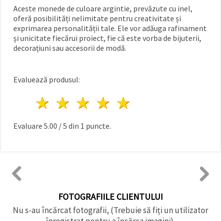
Aceste monede de culoare argintie, prevăzute cu inel,
oferă posibilități nelimitate pentru creativitate și
exprimarea personalității tale. Ele vor adăuga rafinament
și unicitate fiecărui proiect, fie că este vorba de bijuterii,
decorațiuni sau accesorii de modă.
Evaluează produsul:
1 stea
2 stele
3 stele
4 stele
5 stele
Evaluare
5.00
/
5
din
1
puncte.
FOTOGRAFIILE CLIENTULUI
Nu s-au încărcat fotografii, (Trebuie să fiți un utilizator
înregistrat pentru a încărca imagini).