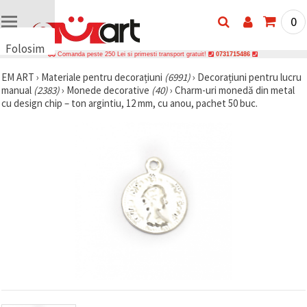
0
Folosim
Comanda peste 250 Lei si primesti transport gratuit!
0731715486
cookie-
EM ART
›
Materiale pentru decorațiuni
(6991)
›
Decorațiuni pentru lucru
uri
manual
(2383)
›
Monede decorative
(40)
›
Charm-uri monedă din metal
🍪 Folosim
cu design chip – ton argintiu, 12 mm, cu anou, pachet 50 buc.
cookie-uri
și
tehnologii
similare
pentru a
asigura
funcționarea
corectă a
site-ului,
pentru a vă
îmbunătăți
experiența
și, cu
acordul
dumneavoastră,
pentru a
analiza
traficul și a
afișa