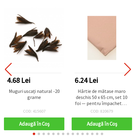
4.68 Lei
6.24 Lei
Muguri uscați natural -20
Hârtie de mătase maro
grame
deschis 50 x 65 cm, set 10
foi — pentru împachetare
cadouri, ambalare,
COD: 415607
COD: 820679
proiecte DIY și decorațiuni
pentru petreceri
Adaugă în Coş
Adaugă în Coş