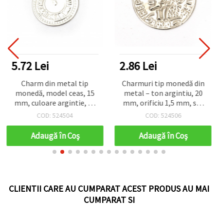
5.72 Lei
2.86 Lei
Charm din metal tip
Charmuri tip monedă din
monedă, model ceas, 15
metal – ton argintiu, 20
mm, culoare argintie, cu
mm, orificiu 1,5 mm, set
anou - set 50 bucăți
de 10 bucăți
COD: 524504
COD: 524506
Adaugă în Coş
Adaugă în Coş
CLIENTII CARE AU CUMPARAT ACEST PRODUS AU MAI
CUMPARAT SI