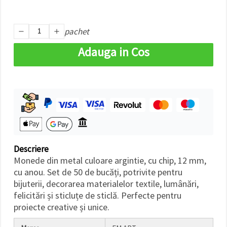
făcând clic
pe butonul
"Salvați"
pachet
Аcceptati
Adauga in Cos
toate!
Setări
Descriere
Monede din metal culoare argintie, cu chip, 12 mm,
cu anou. Set de 50 de bucăți, potrivite pentru
bijuterii, decorarea materialelor textile, lumânări,
felicitări și sticluțe de sticlă. Perfecte pentru
proiecte creative și unice.