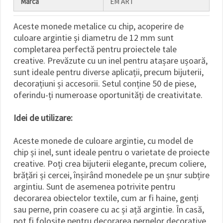
Marca
EM ART
Aceste monede metalice cu chip, acoperire de
culoare argintie și diametru de 12 mm sunt
completarea perfectă pentru proiectele tale
creative. Prevăzute cu un inel pentru atașare ușoară,
sunt ideale pentru diverse aplicații, precum bijuterii,
decorațiuni și accesorii. Setul conține 50 de piese,
oferindu-ți numeroase oportunități de creativitate.
Idei de utilizare:
Aceste monede de culoare argintie, cu model de
chip și inel, sunt ideale pentru o varietate de proiecte
creative. Poți crea bijuterii elegante, precum coliere,
brățări și cercei, înșirând monedele pe un șnur subțire
argintiu. Sunt de asemenea potrivite pentru
decorarea obiectelor textile, cum ar fi haine, genți
sau perne, prin coasere cu ac și ață argintie. În casă,
pot fi folosite pentru decorarea pernelor decorative