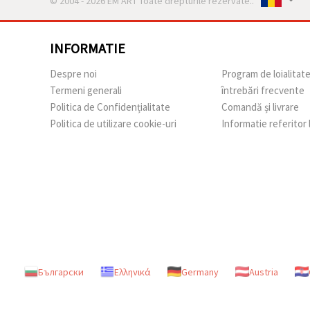
© 2004 - 2026 EM ART Toate drepturile rezervate..
INFORMATIE
Despre noi
Program de loialitat
Termeni generali
întrebări frecvente
Politica de Confidențialitate
Comandă și livrare
Politica de utilizare cookie-uri
Informatie referitor
Български
Ελληνικά
Germany
Austria