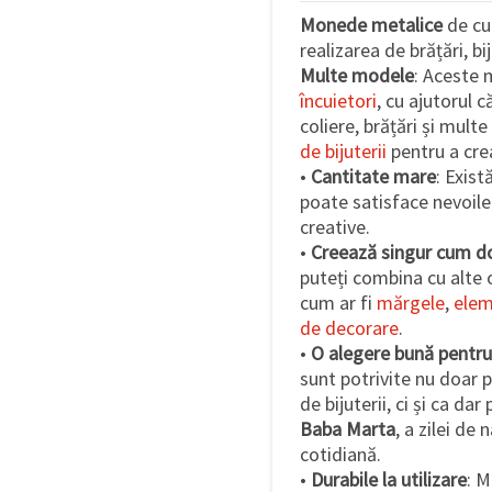
Monede metalice
de cul
realizarea de brățări, bi
Multe modele
: Aceste 
încuietori
, cu ajutorul 
coliere, brățări și mult
de bijuterii
pentru a cre
•
Cantitate mare
: Exis
poate satisface nevoile
creative.
•
Creează singur cum do
puteți combina cu alte o
cum ar fi
mărgele
,
elem
de decorare
.
•
O alegere bună pentr
sunt potrivite nu doar 
de bijuterii, ci și ca da
Baba Marta
, a zilei de 
cotidiană.
•
Durabile la utilizare
: M