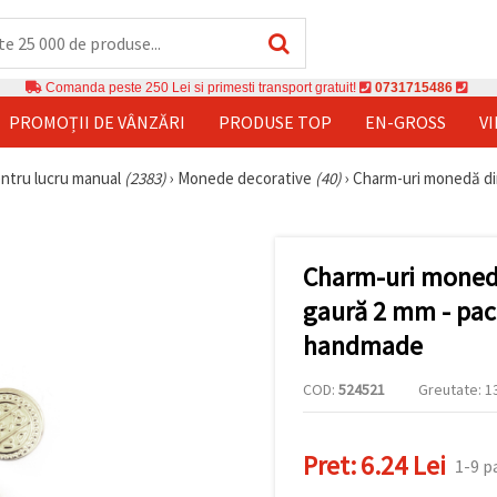
Comanda peste 250 Lei si primesti transport gratuit!
0731715486
PROMOȚII DE VÂNZĂRI
PRODUSE TOP
EN-GROSS
V
entru lucru manual
(2383)
›
Monede decorative
(40)
›
Charm-uri monedă din
Charm-uri monedă
gaură 2 mm - pach
handmade
COD:
524521
Greutate: 13
Pret:
6.24 Lei
1-9 p