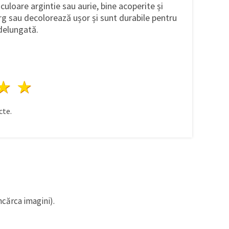
 culoare argintie sau aurie, bine acoperite și
g sau decolorează ușor și sunt durabile pentru
ndelungată.
ele
3 stele
4 stele
5 stele
te.
ncărca imagini).