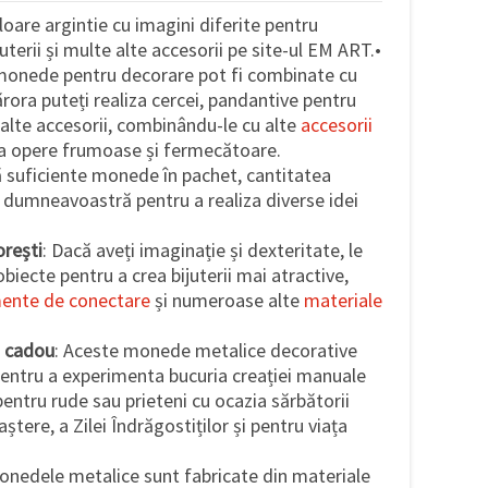
oare argintie cu imagini diferite pentru
juterii și multe alte accesorii pe site-ul EM ART.•
monede pentru decorare pot fi combinate cu
cărora puteți realiza cercei, pandantive pentru
e alte accesorii, combinându-le cu alte
accesorii
a opere frumoase și fermecătoare.
tă suficiente monede în pachet, cantitatea
 dumneavoastră pentru a realiza diverse idei
rești
: Dacă aveți imaginație și dexteritate, le
biecte pentru a crea bijuterii mai atractive,
ente de conectare
și numeroase alte
materiale
u cadou
: Aceste monede metalice decorative
pentru a experimenta bucuria creației manuale
r pentru rude sau prieteni cu ocazia sărbătorii
naștere, a Zilei Îndrăgostiților și pentru viața
onedele metalice sunt fabricate din materiale