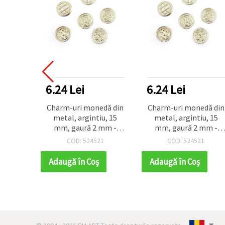
6.24 Lei
6.24 Lei
Charm-uri monedă din
Charm-uri monedă din
metal, argintiu, 15
metal, argintiu, 15
mm, gaură 2 mm -
mm, gaură 2 mm -
pachet de 50 buc.,
pachet de 50 buc.,
COD: 524521
COD: 524521
pentru bijuterii
pentru bijuterii
handmade
handmade
Adaugă în Coş
Adaugă în Coş