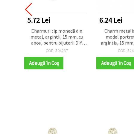
5.72 Lei
6.24 Lei
oare
Charmuri tip monedă din
Charm metali
rie, 10
metal, argintii, 15 mm, cu
model portret
 - 50
anou, pentru bijuterii DIY,
argintiu, 15 mm, 
îmbrăcăminte și decorațiuni,
50 buc
COD: 504237
COD: 524
50 buc.
Adaugă în Coş
Adaugă în Coş