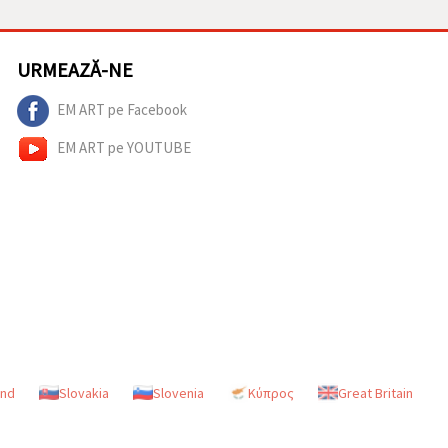
URMEAZĂ-NE
EM ART pe Facebook
EM ART pe YOUTUBE
and
Slovakia
Slovenia
Κύπρος
Great Britain