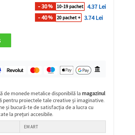
- 30
4.37 Lei
%
10-19 pachet
- 40
3.74 Lei
%
20 pachet +
s
ă de monede metalice disponibilă la
magazinul
ă pentru proiectele tale creative și imaginative.
 și bucură-te de satisfacția de a lucra cu
ate la prețuri accesibile.
EM ART