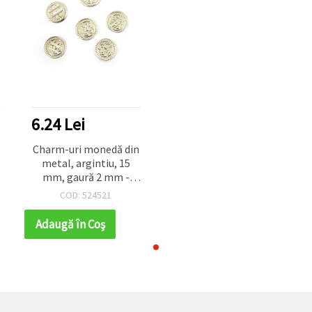
6.24 Lei
Charm-uri monedă din
metal, argintiu, 15
mm, gaură 2 mm -
pachet de 50 buc.,
COD: 524521
pentru bijuterii
handmade
Adaugă în Coş