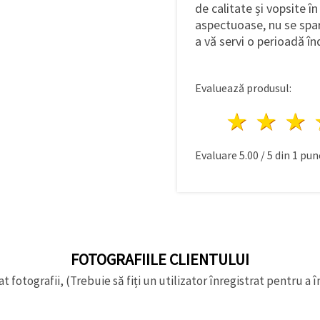
de calitate și vopsite în
aspectuoase, nu se spar
a vă servi o perioadă î
Evaluează produsul:
1 stea
2 st
Evaluare
5.00
/
5
din
1
punc
FOTOGRAFIILE CLIENTULUI
t fotografii, (Trebuie să fiți un utilizator înregistrat pentru a î