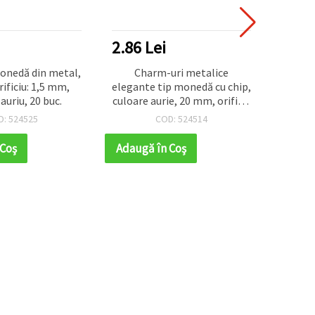
2.86 Lei
6.24
onedă din metal,
Charm-uri metalice
Charm 
ificiu: 1,5 mm,
elegante tip monedă cu chip,
pentr
auriu, 20 buc.
culoare aurie, 20 mm, orificiu
15 m
2 mm, set de 10 bucăți,
orific
D: 524525
COD: 524514
pentru bijuterii handmade
 Coş
Adaugă în Coş
Adaug