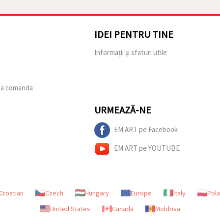
IDEI PENTRU TINE
e
Informații și sfaturi utile
 la comanda
URMEAZĂ-NE
EM ART pe Facebook
EM ART pe YOUTUBE
Croatian
Czech
Hungary
Europe
Italy
Pol
United States
Canada
Moldova