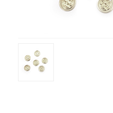
conținut și
reclame
mai
relevante,
inclusiv cu
ajutorul
partenerilor
noștri de
analiză și
marketing.
Puteți fi de
acord să
utilizați
toate
cookie -
urile făcând
clic pe
"acceptati
toate!" Sau
să vă
indicați
preferințele
în setări
selectând
un tip de
cookie -uri
dat și