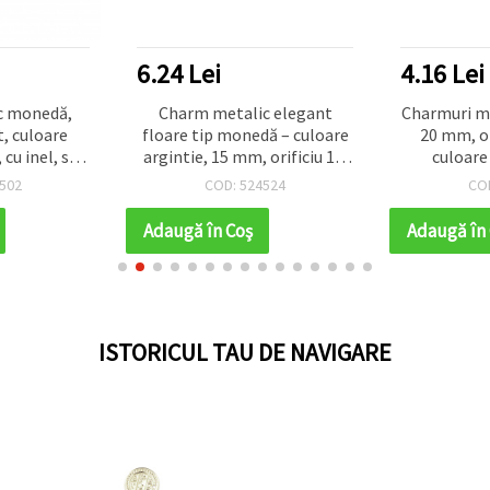
6.24 Lei
4.16 Lei
c monedă,
Charm metalic elegant
Charmuri m
, culoare
floare tip monedă – culoare
20 mm, or
cu inel, set
argintie, 15 mm, orificiu 1,5
culoare 
.
mm, set 50 buc.
502
COD: 524524
CO
Adaugă în Coş
Adaugă în
ISTORICUL TAU DE NAVIGARE