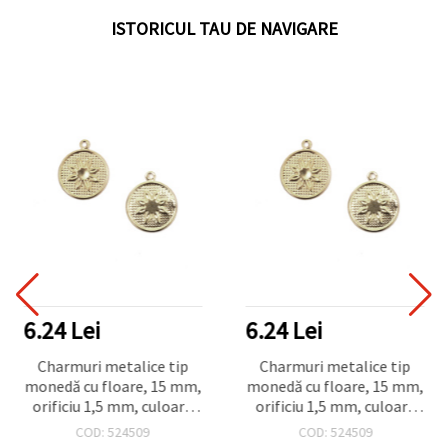
ISTORICUL TAU DE NAVIGARE
6.24 Lei
6.24 Lei
Charmuri metalice tip
Charmuri metalice tip
monedă cu floare, 15 mm,
monedă cu floare, 15 mm,
orificiu 1,5 mm, culoare
orificiu 1,5 mm, culoare
argintie - 50 bucăți
argintie - 50 bucăți
COD: 524509
COD: 524509