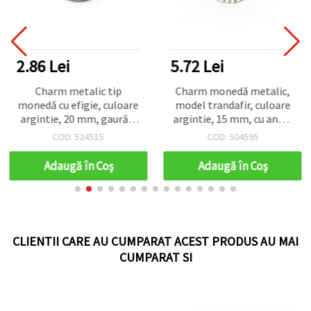
2.86 Lei
5.72 Lei
Charm metalic tip
Charm monedă metalic,
monedă cu efigie, culoare
model trandafir, culoare
argintie, 20 mm, gaură 2
argintie, 15 mm, cu anou,
mm — 10 bucăți
set 50 bucăți
COD: 524515
COD: 504595
Adaugă în Coş
Adaugă în Coş
CLIENTII CARE AU CUMPARAT ACEST PRODUS AU MAI
CUMPARAT SI