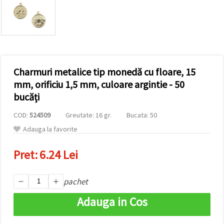
conținut și
reclame
mai
relevante,
inclusiv cu
ajutorul
partenerilor
noștri de
Charmuri metalice tip monedă cu floare, 15
analiză și
marketing.
mm, orificiu 1,5 mm, culoare argintie - 50
Puteți fi de
bucăți
acord să
utilizați
COD:
524509
Greutate: 16 gr.
Bucata: 50
toate
cookie -
Adauga la favorite
urile făcând
clic pe
"acceptati
Pret:
6.24 Lei
toate!" Sau
să vă
indicați
preferințele
pachet
în setări
selectând
Adauga in Cos
un tip de
cookie -uri
dat și