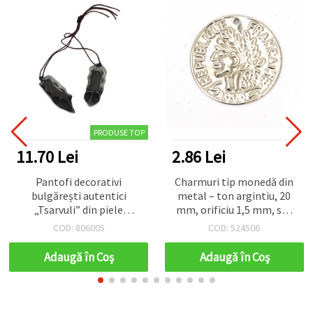
PRODUSE TOP
11.70 Lei
2.86 Lei
Pantofi decorativi
Charmuri tip monedă din
bulgărești autentici
metal – ton argintiu, 20
„Tsarvuli” din piele
mm, orificiu 1,5 mm, set
ecologică negru-maro cu
de 10 bucăți
COD: 806005
COD: 524506
șnur din bumbac, 40x13
mm – Set fermecător de 5
Adaugă în Coş
Adaugă în Coş
perechi pentru
meșteșuguri inspirate din
folclor și decorațiuni
creative DIY