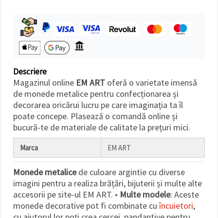
făcând clic
pe butonul
"Salvați"
Аcceptati
toate!
Descriere
Setări
Magazinul online
EM ART
oferă o varietate imensă
de monede metalice pentru confecționarea și
decorarea oricărui lucru pe care imaginația ta îl
poate concepe. Plasează o comandă online și
bucură-te de materiale de calitate la prețuri mici.
Marca
EM ART
Monede metalice
de culoare argintie cu diverse
imagini pentru a realiza brățări, bijuterii și multe alte
accesorii pe site-ul EM ART. •
Multe modele
: Aceste
monede decorative pot fi combinate cu
încuietori
,
cu ajutorul lor poți crea cercei, pandantive pentru