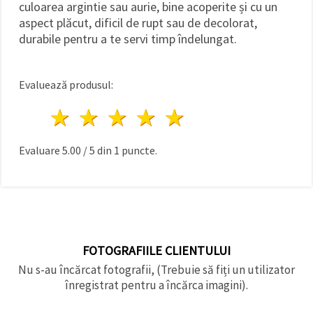
culoarea argintie sau aurie, bine acoperite și cu un
aspect plăcut, dificil de rupt sau de decolorat,
durabile pentru a te servi timp îndelungat.
Evaluează produsul:
1 stea
2 stele
3 stele
4 stele
5 stele
Evaluare
5.00
/
5
din
1
puncte.
FOTOGRAFIILE CLIENTULUI
Nu s-au încărcat fotografii, (Trebuie să fiți un utilizator
înregistrat pentru a încărca imagini).