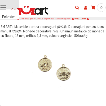
0
Folosim
Comanda peste 250 Lei si primesti transport gratuit!
0731715486
cookie-
EM ART
›
Materiale pentru decorațiuni
(6993)
›
Decorațiuni pentru lucru
uri
manual
(2383)
›
Monede decorative
(40)
›
Charmuri metalice tip monedă
🍪 Folosim
cu floare, 15 mm, orificiu 1,5 mm, culoare argintie - 50 bucăți
cookie-uri
și
tehnologii
similare
pentru a
asigura
funcționarea
corectă a
site-ului,
pentru a vă
îmbunătăți
experiența
și, cu
acordul
dumneavoastră,
pentru a
analiza
traficul și a
afișa