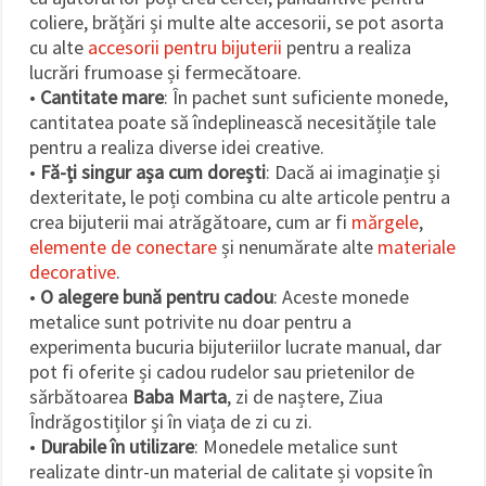
coliere, brățări și multe alte accesorii, se pot asorta
cu alte
accesorii pentru bijuterii
pentru a realiza
lucrări frumoase și fermecătoare.
•
Cantitate mare
: În pachet sunt suficiente monede,
cantitatea poate să îndeplinească necesitățile tale
pentru a realiza diverse idei creative.
•
Fă-ți singur așa cum dorești
: Dacă ai imaginație și
dexteritate, le poți combina cu alte articole pentru a
crea bijuterii mai atrăgătoare, cum ar fi
mărgele
,
elemente de conectare
și nenumărate alte
materiale
decorative
.
•
O alegere bună pentru cadou
: Aceste monede
metalice sunt potrivite nu doar pentru a
experimenta bucuria bijuteriilor lucrate manual, dar
pot fi oferite și cadou rudelor sau prietenilor de
sărbătoarea
Baba Marta
, zi de naștere, Ziua
Îndrăgostiților și în viața de zi cu zi.
•
Durabile în utilizare
: Monedele metalice sunt
realizate dintr-un material de calitate și vopsite în