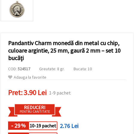
conținut și
reclame
mai
relevante,
inclusiv cu
ajutorul
partenerilor
noștri de
Pandantiv Charm monedă din metal cu chip,
analiză și
marketing.
culoare argintie, 25 mm, gaură 2 mm – set 10
Puteți fi de
bucăți
acord să
utilizați
COD:
524517
Greutate: 8 gr.
Bucata: 10
toate
cookie -
Adauga la favorite
urile făcând
clic pe
"acceptati
Pret:
3.90 Lei
1-9 pachet
toate!" Sau
să vă
indicați
REDUCERI
preferințele
PENTRU CANTITATE
în setări
selectând
un tip de
- 29
2.76 Lei
%
10-19 pachet
cookie -uri
dat și