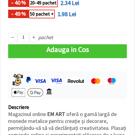
- 40
2.34 Lei
%
făcând clic
20-49 pachet
pe butonul
"Salvați"
- 49
1.98 Lei
%
50 pachet +
Аcceptati
toate!
pachet
Setări
Adauga in Cos
Descriere
Magazinul online
EM ART
oferă o gamă largă de
monede metalice pentru creație și decorare,
permițându-vă să vă dezlănțuiți creativitatea. Plasați
comanda online și experimentați plăcerea de a lucra