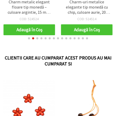
Charm metalic elegant
Charm-uri metalice
floare tip monedă –
elegante tip monedă cu
culoare argintie, 15 mm,
chip, culoare aurie, 20
orificiu 1,5 mm, set 50
mm, orificiu 2 mm, set de
COD: 524524
COD: 524514
buc.
10 bucăți, pentru bijuterii
handmade
Adaugă în Coş
Adaugă în Coş
CLIENTII CARE AU CUMPARAT ACEST PRODUS AU MAI
CUMPARAT SI