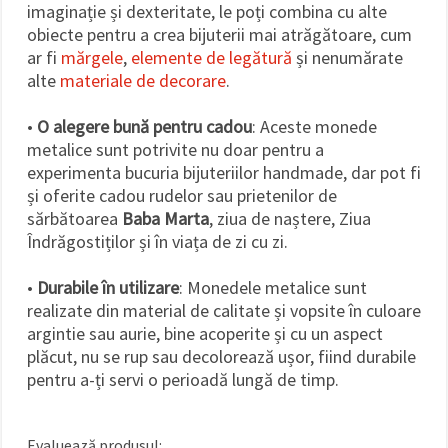
imaginație și dexteritate, le poți combina cu alte
obiecte pentru a crea bijuterii mai atrăgătoare, cum
ar fi
mărgele
,
elemente de legătură
și nenumărate
alte
materiale de decorare
.
•
O alegere bună pentru cadou
: Aceste monede
metalice sunt potrivite nu doar pentru a
experimenta bucuria bijuteriilor handmade, dar pot fi
și oferite cadou rudelor sau prietenilor de
sărbătoarea
Baba Marta
, ziua de naștere, Ziua
Îndrăgostiților și în viața de zi cu zi.
•
Durabile în utilizare
: Monedele metalice sunt
realizate din material de calitate și vopsite în culoare
argintie sau aurie, bine acoperite și cu un aspect
plăcut, nu se rup sau decolorează ușor, fiind durabile
pentru a-ți servi o perioadă lungă de timp.
Evaluează produsul: