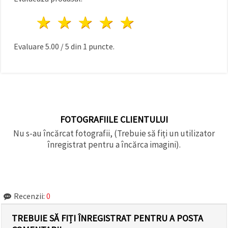
1 stea
2 stele
3 stele
4 stele
5 stele
Evaluare
5.00
/
5
din
1
puncte.
FOTOGRAFIILE CLIENTULUI
Nu s-au încărcat fotografii, (Trebuie să fiți un utilizator
înregistrat pentru a încărca imagini).
Recenzii:
0
TREBUIE SĂ FIȚI ÎNREGISTRAT PENTRU A POSTA