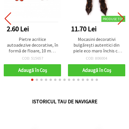
PRODUSE TOP
11.70 Lei
5.72 Lei
Mocasini decorativi
Charm din metal tip
bulgărești autentici din
monedă, model ceas, 15
piele eco maro închis cu
mm, culoare argintie, cu
șnur din bumbac, 40x13
anou - set 50 bucăți
COD: 806004
COD: 524504
mm – set fermecător de 5
perechi pentru hobby
Adaugă în Coş
Adaugă în Coş
creativ, proiecte DIY și
decorațiuni folclorice
ISTORICUL TAU DE NAVIGARE