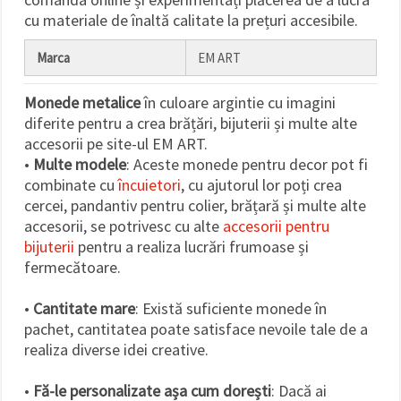
cu materiale de înaltă calitate la prețuri accesibile.
Marca
EM ART
Monede metalice
în culoare argintie cu imagini
diferite pentru a crea brățări, bijuterii și multe alte
accesorii pe site-ul EM ART.
•
Multe modele
: Aceste monede pentru decor pot fi
combinate cu
încuietori
, cu ajutorul lor poți crea
cercei, pandantiv pentru colier, brățară și multe alte
accesorii, se potrivesc cu alte
accesorii pentru
bijuterii
pentru a realiza lucrări frumoase și
fermecătoare.
•
Cantitate mare
: Există suficiente monede în
pachet, cantitatea poate satisface nevoile tale de a
realiza diverse idei creative.
•
Fă-le personalizate așa cum dorești
: Dacă ai