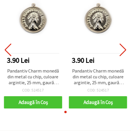
3.90 Lei
3.90 Lei
Pandantiv Charm monedă
Pandantiv Charm monedă
din metal cu chip, culoare
din metal cu chip, culoare
argintie, 25 mm, gaură 2
argintie, 25 mm, gaură 2
mm – set 10 bucăți
mm – set 10 bucăți
COD: 524517
COD: 524517
Adaugă în Coş
Adaugă în Coş