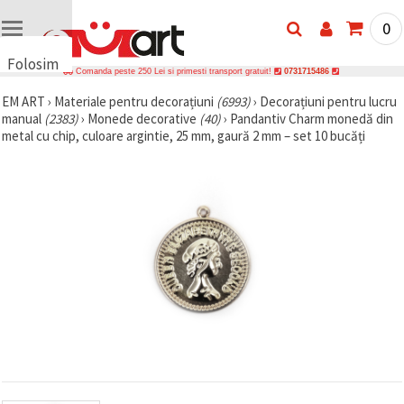
0
Folosim
Comanda peste 250 Lei si primesti transport gratuit!
0731715486
cookie-
EM ART
›
Materiale pentru decorațiuni
(6993)
›
Decorațiuni pentru lucru
uri
manual
(2383)
›
Monede decorative
(40)
›
Pandantiv Charm monedă din
🍪 Folosim
metal cu chip, culoare argintie, 25 mm, gaură 2 mm – set 10 bucăți
cookie-uri
și
tehnologii
similare
pentru a
asigura
funcționarea
corectă a
site-ului,
pentru a vă
îmbunătăți
experiența
și, cu
acordul
dumneavoastră,
pentru a
analiza
traficul și a
afișa