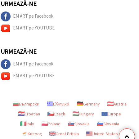
URMEAZĂ-NE
EM ART pe Facebook
EM ART pe YOUTUBE
URMEAZĂ-NE
EM ART pe Facebook
EM ART pe YOUTUBE
Български
Ελληνικά
Germany
Austria
Croatian
Czech
Hungary
Europe
Italy
Poland
Slovakia
Slovenia
Κύπρος
Great Britain
United States