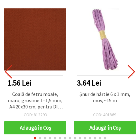
1.56 Lei
3.64 Lei
Coală de fetru moale,
Șnur de hârtie 6 x 1 mm,
maro, grosime 1–1,5 mm,
mov, ~15 m
A4 20x30 cm, pentru DIY,
craft și decorațiuni
COD: 812293
COD: 401869
handmade – 1 bucată
Adaugă în Coş
Adaugă în Coş