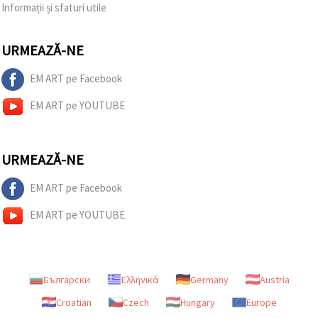
Informații și sfaturi utile
URMEAZĂ-NE
EM ART pe Facebook
EM ART pe YOUTUBE
URMEAZĂ-NE
EM ART pe Facebook
EM ART pe YOUTUBE
Български
Ελληνικά
Germany
Austria
Croatian
Czech
Hungary
Europe