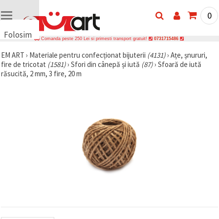
0
Folosim
Comanda peste 250 Lei si primesti transport gratuit!
0731715486
cookie-
EM ART
›
Materiale pentru confecționat bijuterii
(4131)
›
Ațe, șnururi,
uri
fire de tricotat
(1581)
›
Sfori din cânepă și iută
(87)
›
Sfoară de iută
🍪 Folosim
răsucită, 2 mm, 3 fire, 20 m
cookie-uri
și
tehnologii
similare
pentru a
asigura
funcționarea
corectă a
site-ului,
pentru a vă
îmbunătăți
experiența
și, cu
acordul
dumneavoastră,
pentru a
analiza
traficul și a
afișa