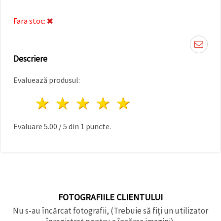
făcând clic
pe butonul
"Salvați"
Fara stoc:
Аcceptati
toate!
Descriere
Setări
Evaluează produsul:
1 stea
2 stele
3 stele
4 stele
5 stele
Evaluare
5.00
/
5
din
1
puncte.
FOTOGRAFIILE CLIENTULUI
Nu s-au încărcat fotografii, (Trebuie să fiți un utilizator