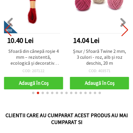
NOU
10.40 Lei
14.04 Lei
Sfoară din cânepă roșie 4
Șnur / Sfoară Twine 2 mm,
mm – rezistentă,
3 culori - roz, alb și roz
ecologică și decorativă
deschis, 20 m
pentru craft & handmade,
COD: 207122
COD: 403571
rolă ~5 m
Adaugă în Coş
Adaugă în Coş
CLIENTII CARE AU CUMPARAT ACEST PRODUS AU MAI
CUMPARAT SI