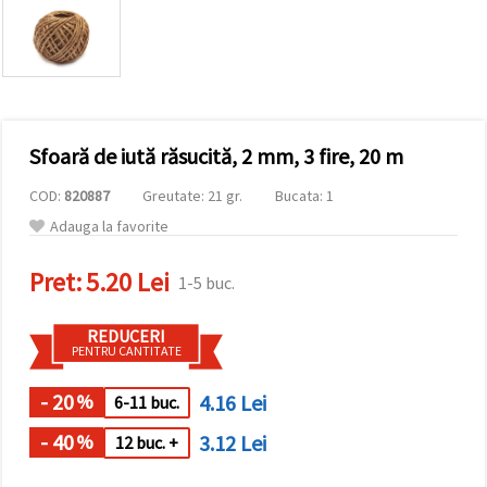
conținut și
reclame
mai
relevante,
inclusiv cu
ajutorul
partenerilor
noștri de
Sfoară de iută răsucită, 2 mm, 3 fire, 20 m
analiză și
marketing.
COD:
820887
Greutate: 21 gr.
Bucata: 1
Puteți fi de
acord să
Adauga la favorite
utilizați
toate
cookie -
Pret:
5.20 Lei
1-5 buc.
urile făcând
clic pe
"acceptati
REDUCERI
toate!" Sau
PENTRU CANTITATE
să vă
indicați
preferințele
- 20
4.16 Lei
%
6-11 buc.
în setări
selectând
- 40
3.12 Lei
%
12 buc. +
un tip de
cookie -uri
dat și