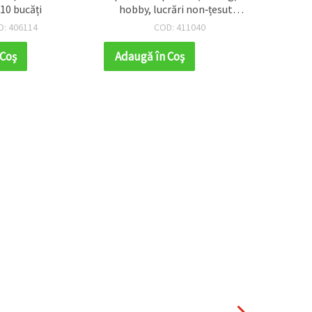
 10 bucăți
hobby, lucrări non‑țesute,
pan
haine, bijuterii și accesorii,
albast
D: 406114
COD: 411040
culoare piersică, 50 g
 Coş
Adaugă în Coş
Adaug