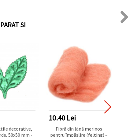
PARAT SI
10.40 Lei
5.72
tile decorative,
Fibră din lână merinos
Aplica
rde, 50x50 mm -
pentru împâslire (felting) –
ie