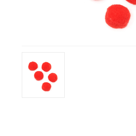
conținut și
reclame
mai
relevante,
inclusiv cu
ajutorul
partenerilor
noștri de
analiză și
marketing.
Puteți fi de
acord să
utilizați
toate
cookie -
urile făcând
clic pe
"acceptati
toate!" Sau
să vă
indicați
preferințele
în setări
selectând
un tip de
cookie -uri
dat și