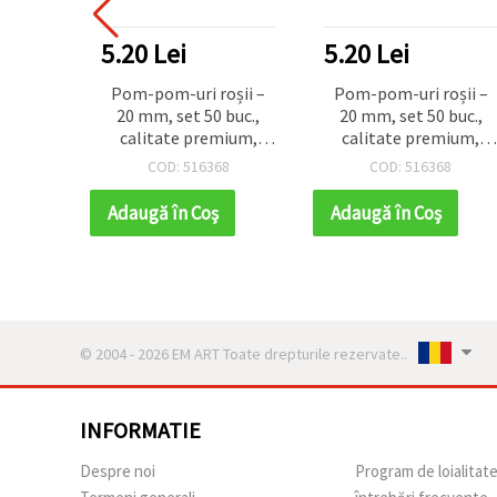
5.20 Lei
5.20 Lei
Pom-pom-uri roșii –
Pom-pom-uri roșii –
20 mm, set 50 buc.,
20 mm, set 50 buc.,
calitate premium,
calitate premium,
ideale pentru craft,
ideale pentru craft,
COD: 516368
COD: 516368
hobby, handmade,
hobby, handmade,
decorațiuni festive și
decorațiuni festive și
Adaugă în Coş
Adaugă în Coş
proiecte DIY
proiecte DIY
© 2004 - 2026 EM ART Toate drepturile rezervate..
INFORMATIE
Despre noi
Program de loialitat