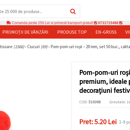
Comanda peste 250 Lei si primesti transport gratuit!
0731715486
PROMOȚII DE VÂNZĂRI
PRODUSE TOP
EN-GROSS
V
rtisoare
(1566)
›
Ciucuri
(69)
›
Pom-pom-uri roșii – 20 mm, set 50 buc., cali
Pom-pom-uri roșii
premium, ideale 
decorațiuni festiv
COD:
516368
Greutate: 16
Pret:
5.20 Lei
1-9 p