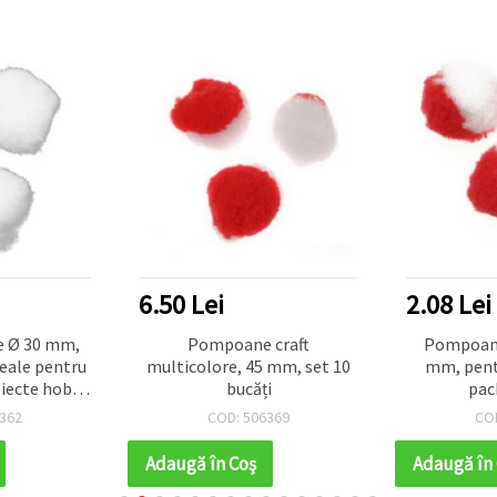
6.50 Lei
2.08 Lei
 Ø 30 mm,
Pompoane craft
Pompoane
deale pentru
multicolore, 45 mm, set 10
mm, pent
oiecte hobby
bucăți
pac
t
362
COD: 506369
CO
Adaugă în Coş
Adaugă în