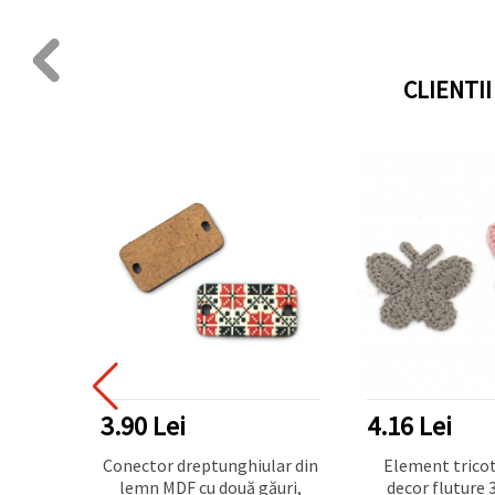
CLIENTI
3.90 Lei
4.16 Lei
pentru
Conector dreptunghiular din
Element trico
00x600
lemn MDF cu două găuri,
decor fluture