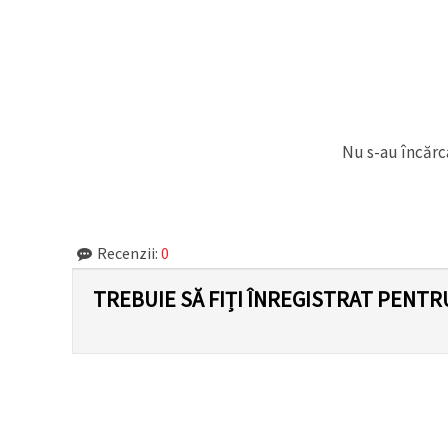
făcând clic
pe butonul
"Salvați"
Аcceptati
toate!
Nu s-au încărca
Setări
Recenzii:
0
TREBUIE SĂ FIȚI ÎNREGISTRAT PENTR