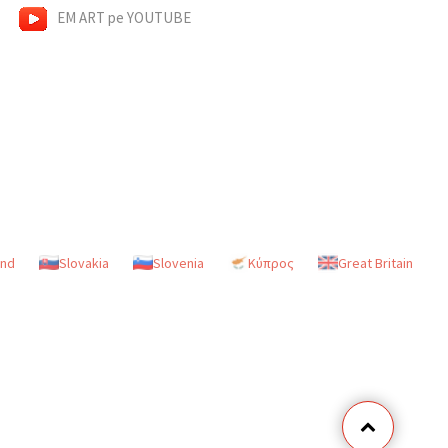
EM ART pe YOUTUBE
and
Slovakia
Slovenia
Κύπρος
Great Britain