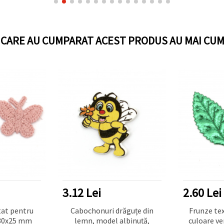
I CARE AU CUMPARAT ACEST PRODUS AU MAI CUM
3.12 Lei
2.60 Lei
tat pentru
Cabochonuri drăguțe din
Frunze tex
 30x25 mm
lemn, model albinuță,
culoare ve