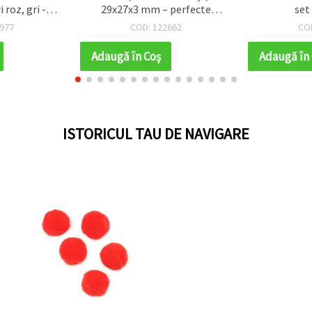
 roz, gri -10
29x27x3 mm – perfecte
set
i
pentru craft, scrapbooking și
977
COD: 122662
CO
decorațiuni DIY, set 10 buc.
Adaugă în Coş
Adaugă în
ISTORICUL TAU DE NAVIGARE