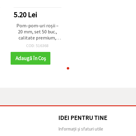
5.20 Lei
Pom-pom-uri roșii –
20 mm, set 50 buc.,
calitate premium,
ideale pentru craft,
COD: 516368
hobby, handmade,
decorațiuni festive și
Adaugă în Coş
proiecte DIY
IDEI PENTRU TINE
e
Informații și sfaturi utile