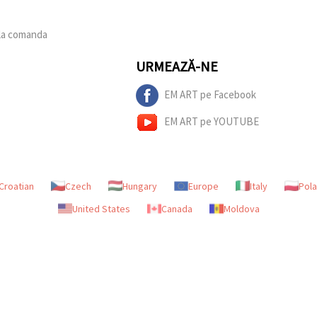
 la comanda
URMEAZĂ-NE
EM ART pe Facebook
EM ART pe YOUTUBE
Croatian
Czech
Hungary
Europe
Italy
Pol
United States
Canada
Moldova