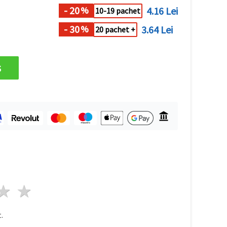
- 20
4.16 Lei
%
10-19 pachet
- 30
3.64 Lei
%
20 pachet +
s
ele
3 stele
4 stele
5 stele
.