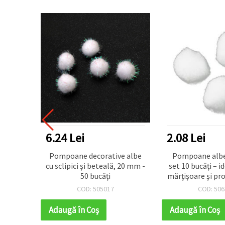
6.24 Lei
2.08 Lei
e
Pompoane decorative albe
Pompoane albe
ire
cu sclipici și beteală, 20 mm -
set 10 bucăți – i
m, set
50 bucăți
mărțișoare și pr
& craf
COD: 505017
COD: 506
Adaugă în Coş
Adaugă în Coş