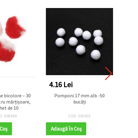
4.16 Lei
7.28
 bicolore – 30
Pomponi 17 mm alb -50
Pompoa
ru mărțișoare,
bucăți
mm,
het de 10
premi
hobby
D: 506364
COD: 505431
fes
 Coş
Adaugă în Coş
Adaug