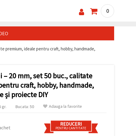
0
IDEO
tate premium, ideale pentru craft, hobby, handmade,
 – 20 mm, set 50 buc., calitate
pentru craft, hobby, handmade,
e și proiecte DIY
Adauga la favorite
 gr.
Bucata: 50
REDUCERI
achet
PENTRU CANTITATE