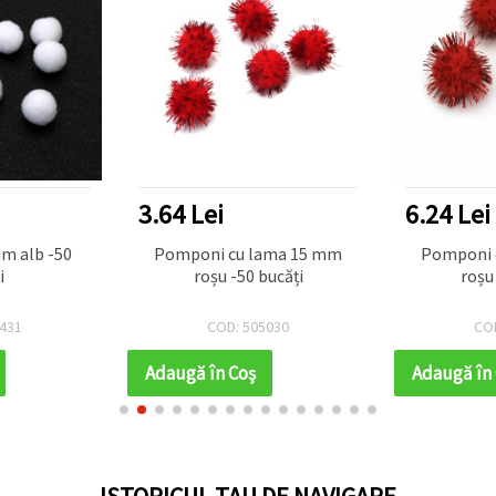
3.64 Lei
6.24 Lei
Pomponi cu lama 15 mm
Pomponi cu lame 20 mm
i
roșu -50 bucăți
roșu
431
COD: 505030
CO
Adaugă în Coş
Adaugă în
ISTORICUL TAU DE NAVIGARE