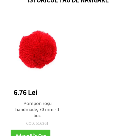
6.76 Lei
Pompon roșu
handmade, 70 mm - 1
buc.
COD: 516361
Adaugă în Coş