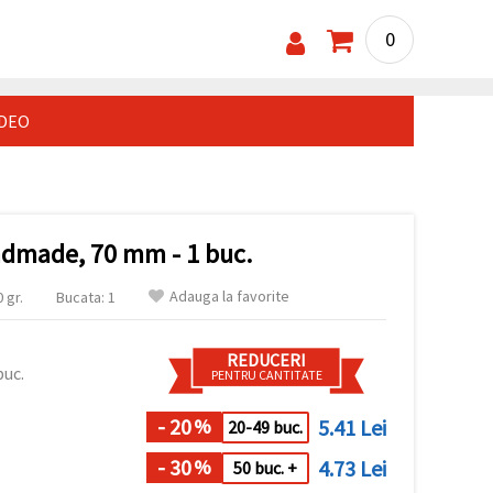
0
IDEO
dmade, 70 mm - 1 buc.
Adauga la favorite
 gr.
Bucata: 1
REDUCERI
buc.
PENTRU CANTITATE
- 20
5.41 Lei
%
20-49 buc.
- 30
4.73 Lei
%
50 buc. +