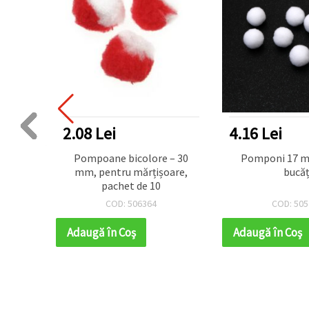
2.08 Lei
4.16 Lei
e
Pompoane bicolore – 30
Pomponi 17 mm alb -50
ire
mm, pentru mărțișoare,
bucăț
m, set
pachet de 10
COD: 506364
COD: 505
Adaugă în Coş
Adaugă în Coş