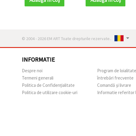
© 2004 - 2026 EM ART Toate drepturile rezervate..
INFORMATIE
Despre noi
Program de loialitat
Termeni generali
întrebări frecvente
Politica de Confidențialitate
Comandă și livrare
Politica de utilizare cookie-uri
Informatie referitor