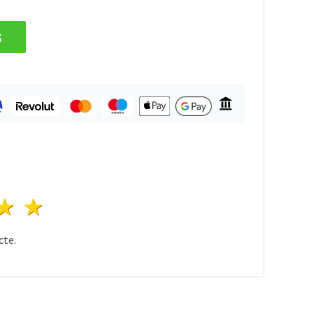
s
ele
3 stele
4 stele
5 stele
te.