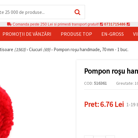
Comanda peste 250 Lei si primesti transport gratuit!
0731715486
PROMOȚII DE VÂNZĂRI
PRODUSE TOP
EN-GROSS
V
rtisoare
(1563)
›
Ciucuri
(69)
›
Pompon roșu handmade, 70 mm - 1 buc.
Pompon roșu han
COD:
516361
Greutate: 10
Pret:
6.76 Lei
1-19 