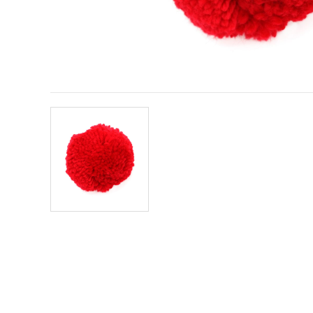
conținut și
reclame
mai
relevante,
inclusiv cu
ajutorul
partenerilor
noștri de
analiză și
marketing.
Puteți fi de
acord să
utilizați
toate
cookie -
urile făcând
clic pe
"acceptati
toate!" Sau
să vă
indicați
preferințele
în setări
selectând
un tip de
cookie -uri
dat și