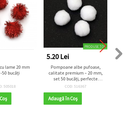
PRODUSE TOP
5.20 Lei
4.68
Pompoane albe pufoase,
Pomponi cu
 -50 bucăți
calitate premium – 20 mm,
set 50 bucăți, perfecte
pentru craft, decorațiuni și
D: 505018
COD: 516367
proiecte DIY creative
 Coş
Adaugă în Coş
Adaug