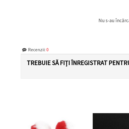
făcând clic
pe butonul
"Salvați"
Nu s-au încărca
Аcceptati
toate!
Setări
Recenzii:
0
TREBUIE SĂ FIȚI ÎNREGISTRAT PENTR