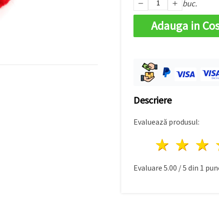
buc.
Adauga in Co
Descriere
Evaluează produsul:
1 stea
2 st
Evaluare
5.00
/
5
din
1
punc