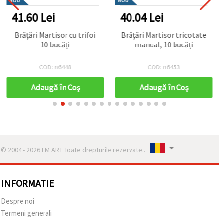
NOU
NOU
41.60 Lei
40.04 Lei
Brățări Martisor cu trifoi
Brățări Martisor tricotate
10 bucăți
manual, 10 bucăți
COD: n6448
COD: n6453
Adaugă în Coş
Adaugă în Coş
© 2004 - 2026 EM ART Toate drepturile rezervate..
INFORMATIE
Despre noi
Termeni generali