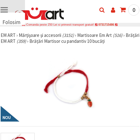
0
Folosim
Comanda peste 250 Lei si primesti transport gratuit!
0731715486
cookie-
EM ART
›
Mărţişoare și accesorii
(3151)
›
Martisoare Em Art
(516)
›
Brățări
uri
EM ART
(359)
›
Brățări Martisor cu pandantiv 10 bucăți
🍪 Folosim
cookie-uri
și
tehnologii
similare
pentru a
asigura
funcționarea
corectă a
site-ului,
pentru a vă
îmbunătăți
experiența
și, cu
acordul
NOU
dumneavoastră,
pentru a
analiza
traficul și a
afișa