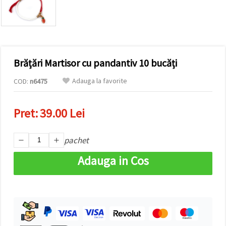
conținut și
reclame
mai
relevante,
inclusiv cu
ajutorul
partenerilor
Brățări Martisor cu pandantiv 10 bucăți
noștri de
analiză și
marketing.
Adauga la favorite
COD:
n6475
Puteți fi de
acord să
utilizați
Pret:
39.00 Lei
toate
cookie -
urile făcând
pachet
clic pe
"acceptati
toate!" Sau
Adauga in Cos
să vă
indicați
preferințele
în setări
selectând
un tip de
cookie -uri
dat și