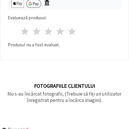
făcând clic
pe butonul
"Salvați"
Evaluează produsul:
Аcceptati
1 stea
2 stele
3 stele
4 stele
5 stele
toate!
Setări
Produsul nu a fost evaluat.
FOTOGRAFIILE CLIENTULUI
Nu s-au încărcat fotografii, (Trebuie să fiți un utilizator
înregistrat pentru a încărca imagini).