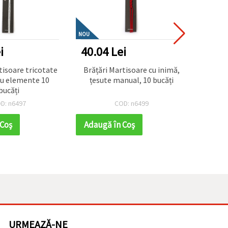
NOU
i
40.04 Lei
10.4
e tricotate
Brățări Martisoare cu inimă,
Snur
u elemente 10
țesute manual, 10 bucăți
bucăți
D: n6497
COD: n6499
 Coş
Adaugă în Coş
Adaug
URMEAZĂ-NE