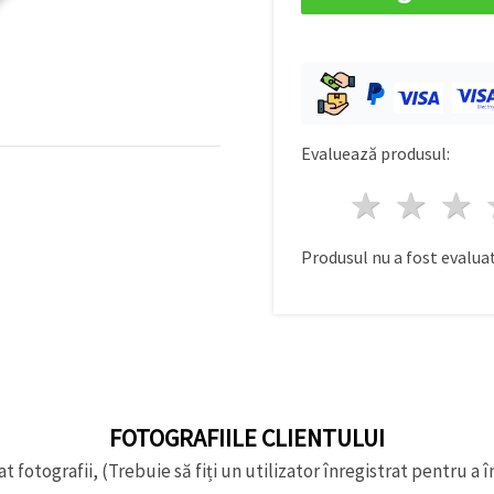
Evaluează produsul:
1 stea
2 st
Produsul nu a fost evaluat
FOTOGRAFIILE CLIENTULUI
t fotografii, (Trebuie să fiți un utilizator înregistrat pentru a î