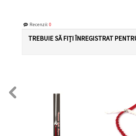
făcând clic
pe butonul
"Salvați"
Recenzii:
0
Аcceptati
toate!
TREBUIE SĂ FIȚI ÎNREGISTRAT PENTR
Setări