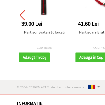
39.00 Lei
41.60 Lei
or 10
Martisor Bratari 10 bucati
Martisoare Brat
COD: n6293
COD: n6
Adaugă în Coş
Adaugă în Coş
© 2004 - 2026 EM ART Toate drepturile rezervate..
INFORMATIE