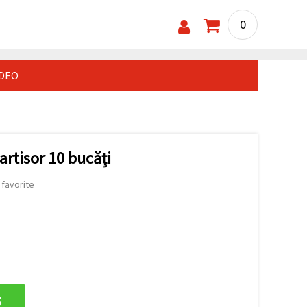
0
IDEO
artisor 10 bucăți
 favorite
s