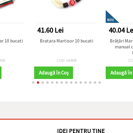
NOU
41.60 Lei
40.04 Le
ar 10 bucati
Bratara Martisor 10 bucati
Brățări Martisoar
manual c
300
COD: n6408
CO
Adaugă în Coş
Adaugă în
IDEI PENTRU TINE