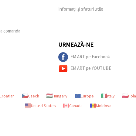
e
Informații și sfaturi utile
 la comanda
URMEAZĂ-NE
EM ART pe Facebook
EM ART pe YOUTUBE
Croatian
Czech
Hungary
Europe
Italy
Pol
United States
Canada
Moldova