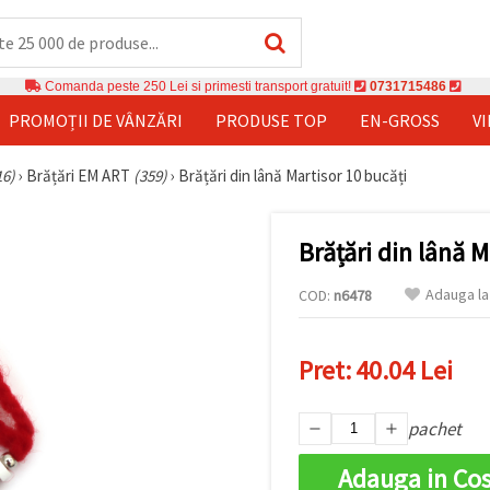
Comanda peste 250 Lei si primesti transport gratuit!
0731715486
PROMOȚII DE VÂNZĂRI
PRODUSE TOP
EN-GROSS
V
16)
›
Brățări EM ART
(359)
›
Brățări din lână Martisor 10 bucăți
Brățări din lână M
Adauga la
COD:
n6478
Pret:
40.04 Lei
pachet
Adauga in Co