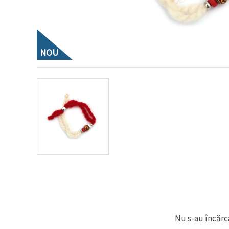
conținut și
reclame
mai
relevante,
inclusiv cu
ajutorul
NOU
partenerilor
noștri de
analiză și
marketing.
Puteți fi de
acord să
utilizați
toate
cookie -
urile făcând
clic pe
"acceptati
toate!" Sau
să vă
indicați
preferințele
în setări
selectând
un tip de
cookie -uri
Nu s-au încărca
dat și