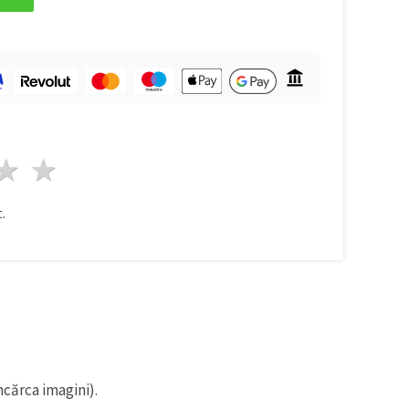
ele
3 stele
4 stele
5 stele
.
ncărca imagini).