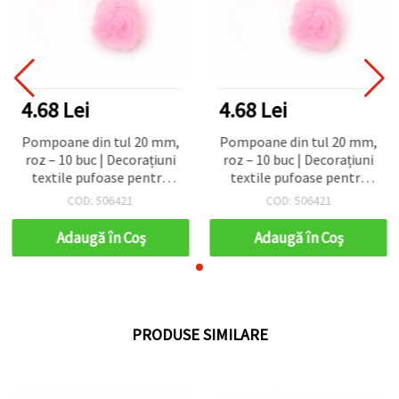
4.68 Lei
4.68 Lei
Pompoane din tul 20 mm,
Pompoane din tul 20 mm,
roz – 10 buc | Decorațiuni
roz – 10 buc | Decorațiuni
textile pufoase pentru
textile pufoase pentru
hobby, scrapbooking,
hobby, scrapbooking,
COD: 506421
COD: 506421
bentițe, felicitări și decor
bentițe, felicitări și decor
pentru petreceri
pentru petreceri
Adaugă în Coş
Adaugă în Coş
PRODUSE SIMILARE