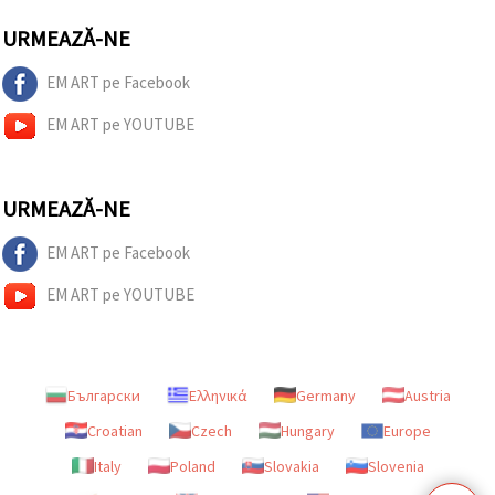
URMEAZĂ-NE
EM ART pe Facebook
EM ART pe YOUTUBE
URMEAZĂ-NE
EM ART pe Facebook
EM ART pe YOUTUBE
Български
Ελληνικά
Germany
Austria
Croatian
Czech
Hungary
Europe
Italy
Poland
Slovakia
Slovenia