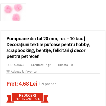
conținut și
reclame
mai
relevante,
inclusiv cu
ajutorul
partenerilor
noștri de
analiză și
Pompoane din tul 20 mm, roz – 10 buc |
marketing.
Puteți fi de
Decorațiuni textile pufoase pentru hobby,
acord să
scrapbooking, bentițe, felicitări și decor
utilizați
toate
pentru petreceri
cookie -
urile făcând
COD:
506421
Greutate: 7 gr.
Bucata: 10
clic pe
"acceptati
Adauga la favorite
toate!" Sau
să vă
indicați
Pret:
4.68 Lei
1-9 pachet
preferințele
în setări
selectând
REDUCERI
un tip de
PENTRU CANTITATE
cookie -uri
dat și