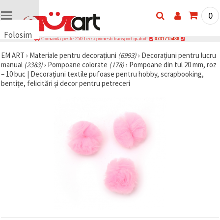
0
Folosim
Comanda peste 250 Lei si primesti transport gratuit!
0731715486
cookie-
EM ART
›
Materiale pentru decorațiuni
(6993)
›
Decorațiuni pentru lucru
uri
manual
(2383)
›
Pompoane colorate
(178)
›
Pompoane din tul 20 mm, roz
🍪 Folosim
– 10 buc | Decorațiuni textile pufoase pentru hobby, scrapbooking,
cookie-uri
bentițe, felicitări și decor pentru petreceri
și
tehnologii
similare
pentru a
asigura
funcționarea
corectă a
site-ului,
pentru a vă
îmbunătăți
experiența
și, cu
acordul
dumneavoastră,
pentru a
analiza
traficul și a
afișa