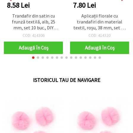
7.80 Lei
7.80 Lei
Aplicații florale cu
Trandafiri decorativi albi
trandafiri din material
din material textil, 38 mm
textil, roșu, 38 mm, set de
- set 5 buc., ornamente
5 buc – accesorii craft
craft pentru diademe,
COD: 414320
COD: 414319
textile pentru DIY, cusut,
agrafe de păr, bentițe,
decor nuntă și
scrapbooking și decor DIY
Adaugă în Coş
Adaugă în Coş
scrapbooking
ISTORICUL TAU DE NAVIGARE