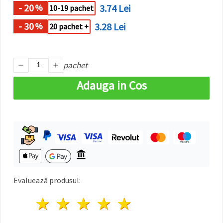
făcând clic
- 20
3.74 Lei
%
10-19 pachet
pe butonul
"Salvați"
- 30
3.28 Lei
%
20 pachet +
Аcceptati
toate!
pachet
Setări
Adauga in Cos
Evaluează produsul:
1 stea
2 stele
3 stele
4 stele
5 stele