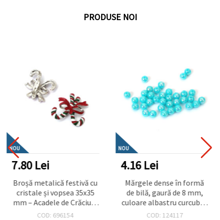
PRODUSE NOI
NOU
NOU
7.80 Lei
4.16 Lei
Broșă metalică festivă cu
Mărgele dense în formă
cristale și vopsea 35x35
de bilă, gaură de 8 mm,
mm – Acadele de Crăciun,
culoare albastru curcubeu
culoare argintie, perfectă
- 20 grame ~78 bucăți
COD: 696154
COD: 124117