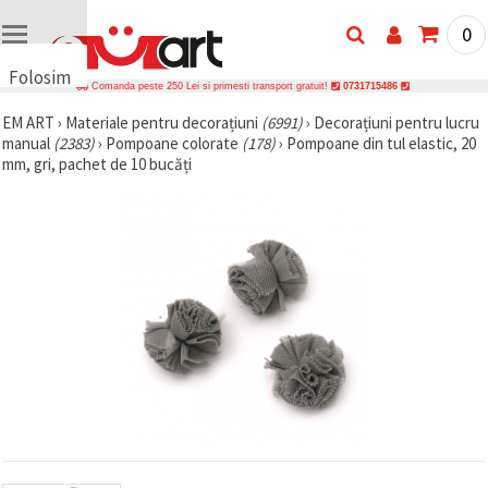
0
Folosim
Comanda peste 250 Lei si primesti transport gratuit!
0731715486
cookie-
EM ART
›
Materiale pentru decorațiuni
(6991)
›
Decorațiuni pentru lucru
uri
manual
(2383)
›
Pompoane colorate
(178)
›
Pompoane din tul elastic, 20
🍪 Folosim
mm, gri, pachet de 10 bucăți
cookie-uri
și
tehnologii
similare
pentru a
asigura
funcționarea
corectă a
site-ului,
pentru a vă
îmbunătăți
experiența
și, cu
acordul
dumneavoastră,
pentru a
analiza
traficul și a
afișa