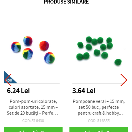
PRODUSE SIMILARE
NOU
6.24 Lei
3.64 Lei
Pom-pom-uri colorate,
Pompoane verzi – 15 mm,
culori asortate, 15 mm –
set 50 buc., perfecte
Set de 20 bucăți – Perfecte
pentru craft & hobby,
pentru hobby creativ,
decorațiuni DIY și proiecte
COD: 516438
COD: 516355
decorațiuni și proiecte DIY
creative
și handmade