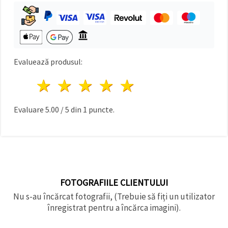
făcând clic
pe butonul
"Salvați"
Аcceptati
toate!
Evaluează produsul:
Setări
1 stea
2 stele
3 stele
4 stele
5 stele
Evaluare
5.00
/
5
din
1
puncte.
FOTOGRAFIILE CLIENTULUI
Nu s-au încărcat fotografii, (Trebuie să fiți un utilizator
înregistrat pentru a încărca imagini).