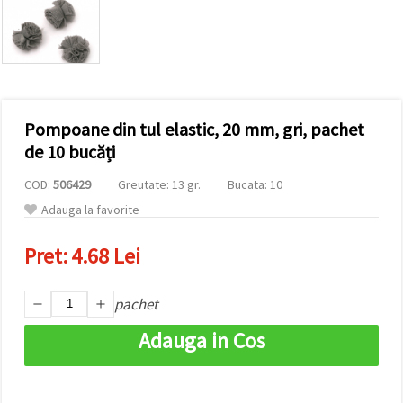
conținut și
reclame
mai
relevante,
inclusiv cu
ajutorul
partenerilor
noștri de
Pompoane din tul elastic, 20 mm, gri, pachet
analiză și
marketing.
de 10 bucăți
Puteți fi de
acord să
COD:
506429
Greutate: 13 gr.
Bucata: 10
utilizați
toate
Adauga la favorite
cookie -
urile făcând
Pret:
4.68 Lei
clic pe
"acceptati
toate!" Sau
să vă
pachet
indicați
preferințele
Adauga in Cos
în setări
selectând
un tip de
cookie -uri
dat și