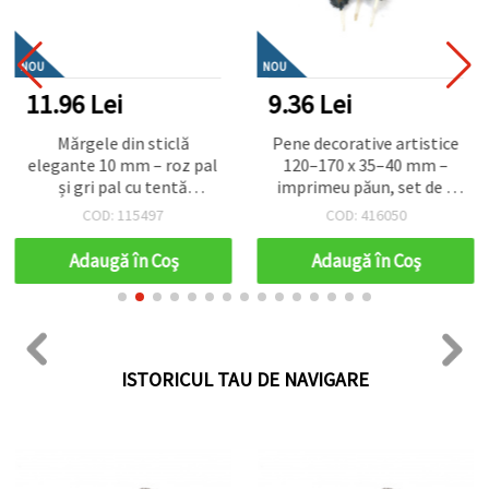
NOU
NOU
11.96 Lei
9.36 Lei
Mărgele din sticlă
Pene decorative artistice
elegante 10 mm – roz pal
120–170 x 35–40 mm –
și gri pal cu tentă
imprimeu păun, set de 5
albastră, efect AB, gaură
pentru crafturi exotice,
COD: 115497
COD: 416050
Ø 1 mm, șirag aprox. 85
decorațiuni stilate și
buc – ideale pentru
proiecte DIY
Adaugă în Coş
Adaugă în Coş
bijuterii strălucitoare
handmade/DIY
ISTORICUL TAU DE NAVIGARE